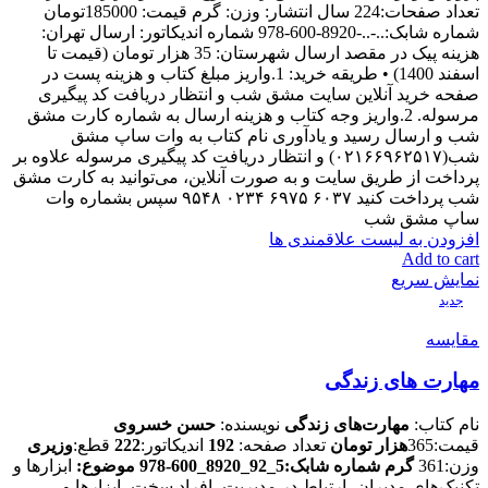
تعداد صفحات:224 سال انتشار: وزن: گرم قیمت: 185000تومان
شماره شابک:..-..-8920-600-978 شماره اندیکاتور: ارسال تهران:
هزینه پیک در مقصد ارسال شهرستان: 35 هزار تومان (قیمت تا
اسفند 1400) • طریقه خرید: 1.واریز مبلغ کتاب و هزینه پست در
صفحه خرید آنلاین سایت مشق شب و انتظار دریافت کد پیگیری
مرسوله. 2.واریز وجه کتاب و هزینه ارسال به شماره کارت مشق
شب و ارسال رسید و یادآوری نام کتاب به وات ساپ مشق
شب(۰۲۱۶۶۹۶۲۵۱۷) و انتظار دریافت کد پیگیری مرسوله علاوه بر
پرداخت از طریق سایت و به صورت آنلاین، می‌توانید به کارت مشق
شب پرداخت کنید ۶۰۳۷ ۶۹۷۵ ۰۲۳۴ ۹۵۴۸ سپس بشماره وات
ساپ مشق شب
افزودن به لیست علاقمندی ها
Add to cart
نمایش سریع
جدید
مقایسه
مهارت های زندگی
نام کتاب:
مهارت‌های زندگی
نویسنده:
حسن خسروی
قیمت:365
هزار تومان
تعداد صفحه:
192
اندیکاتور:
222
قطع:
وزیری
وزن:361
گرم
شماره شابک:5_92_8920_600‑978
موضوع:
ابزارها و
تکنیک‌های مدیران، ارتباط در مدیریت، افراد سخت، ابزارها و