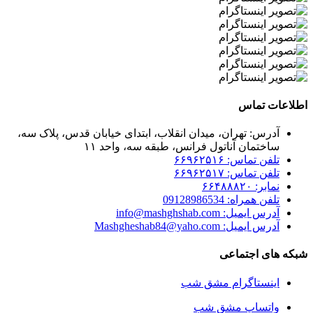
اطلاعات تماس
آدرس: تهران، میدان انقلاب، ابتدای خیابان قدس، پلاک سه،
ساختمان آناتول فرانس، طبقه سه، واحد ۱۱
تلفن تماس: ۶۶۹۶۲۵۱۶
تلفن تماس: ۶۶۹۶۲۵۱۷
نمابر: ۶۶۴۸۸۸۲۰
تلفن همراه: 09128986534
آدرس ایمیل: info@mashghshab.com
آدرس ایمیل: Mashgheshab84@yaho.com
شبکه های اجتماعی
اینستاگرام مشق شب
واتساپ مشق شب