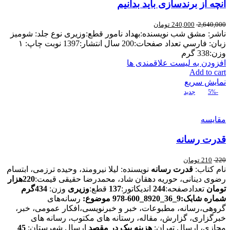
آنچه از برندسازی باید بدانیم
2,640,000
240,000
تومان
ناشر: مشق شب نويسنده:بهداد نامور قطع:وزیری نوع جلد: شوميز
زبان: فارسي تعداد صفحات:200 سال انتشار:1397 نوبت چاپ: ۱
وزن:338 گرم
افزودن به لیست علاقمندی ها
Add to cart
نمایش سریع
-5%
جدید
مقایسه
قدرت رسانه
220
210
تومان
نام کتاب:
قدرت رسانه
نویسنده: لیلا نیرومند، وحیده ترزمی، ابتسام
رضوی دینانی، حوریه دهقان شاد، محمدرضا حقیقی قیمت:
220هزار
تومان
تعدادصفحه:
244
اندیکاتور:
137
قطع:
وزیری
وزن:
434گرم
شماره شابک:9_36_8920_600‑978
موضوع:
رسانه‌های
گروهی،رسانه، مطبوعات، خبر و خبرنویسی،افکار عمومی، خبر،
خبرگزاری، گزارش، مقاله، رستانه های مکتوب، رسانه های
مجازی، ارسال تهران:
هزینه پیک در مقصد
ارسال شهرستان:
45