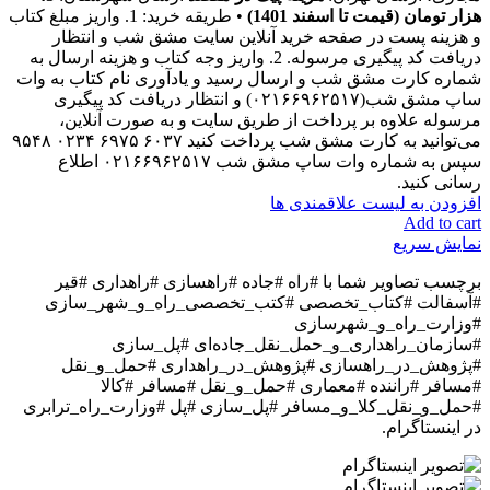
هزار تومان (قیمت تا اسفند 1401)
• طریقه خرید: 1. واریز مبلغ کتاب
و هزینه پست در صفحه خرید آنلاین سایت مشق شب و انتظار
دریافت کد پیگیری مرسوله. 2. واریز وجه کتاب و هزینه ارسال به
شماره کارت مشق شب و ارسال رسید و یادآوری نام کتاب به وات
ساپ مشق شب(۰۲۱۶۶۹۶۲۵۱۷) و انتظار دریافت کد پیگیری
مرسوله علاوه بر پرداخت از طریق سایت و به صورت آنلاین،
می‌توانید به کارت مشق شب پرداخت کنید ۶۰۳۷ ۶۹۷۵ ۰۲۳۴ ۹۵۴۸
سپس به شماره وات ساپ مشق شب ۰۲۱۶۶۹۶۲۵۱۷ اطلاع
رسانی کنید.
افزودن به لیست علاقمندی ها
Add to cart
نمایش سریع
برچسب تصاویر شما با
#راه #جاده #راهسازی #راهداری #قیر
#آسفالت #کتاب_تخصصی #کتب_تخصصی_راه_و_شهر_سازی
#وزارت_راه_و_شهرسازی
#سازمان_راهداری_و_حمل_نقل_جاده‌ای #پل_سازی
#پژوهش_در_راهسازی #پژوهش_در_راهداری #حمل_و_نقل
#مسافر #راننده #معماری #حمل_و_نقل #مسافر #کالا
#حمل_و_نقل_کلا_و_مسافر #پل_سازی #پل #وزارت_راه_ترابری
در اینستاگرام.