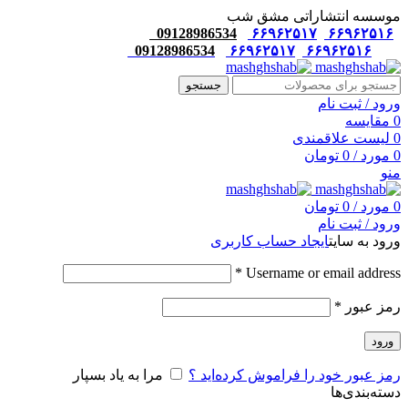
موسسه انتشاراتی مشق شب
09128986534
۶۶۹۶۲۵۱۷
۶۶۹۶۲۵۱۶
09128986534
۶۶۹۶۲۵۱۷
۶۶۹۶۲۵۱۶
جستجو
ورود / ثبت نام
0
مقایسه
0
لیست علاقمندی
0
مورد
/
0
تومان
منو
0
مورد
/
0
تومان
ورود / ثبت نام
ورود به سایت
ایجاد حساب کاربری
*
Username or email address
رمز عبور
*
ورود
رمز عبور خود را فراموش کرده‌اید ؟
مرا به یاد بسپار
دسته‌بندی‌ها