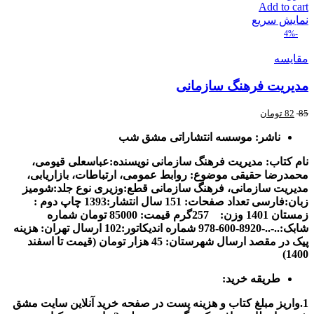
Add to cart
نمایش سریع
-4%
مقایسه
مدیریت فرهنگ سازمانی
85
82
تومان
ناشر: موسسه انتشاراتی مشق شب
نام کتاب: مدیریت فرهنگ سازمانی
نويسنده:عباسعلی قیومی،
محمدرضا حقیقی
موضوع: روابط عمومی، ارتباطات، بازاریابی،
مدیریت سازمانی، فرهنگ سازمانی
قطع:وزیری
نوع جلد:شومیز
زبان:فارسی
تعداد صفحات: 151
سال انتشار:1393
چاپ دوم :
زمستان 1401
وزن: 257گرم
قیمت: 85000 تومان
شماره
شابک:..-..-8920-600-978
شماره اندیکاتور:102
ارسال تهران: هزینه
پیک در مقصد
ارسال شهرستان: 45 هزار تومان (قیمت تا اسفند
1400)
طریقه خرید:
1.واریز مبلغ کتاب و هزینه پست در صفحه خرید آنلاین سایت مشق