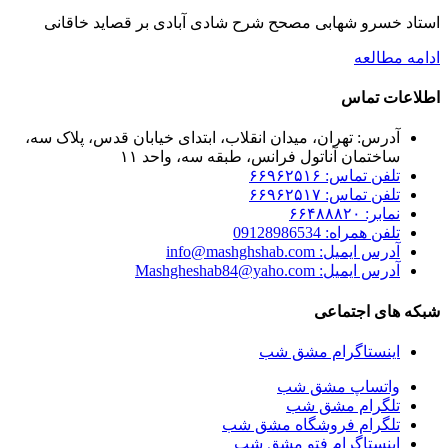
استاد خسرو شهابی مصحح شرح شادی آبادی بر قصاید خاقانی
ادامه مطالعه
اطلاعات تماس
آدرس: تهران، میدان انقلاب، ابتدای خیابان قدس، پلاک سه،
ساختمان آناتول فرانس، طبقه سه، واحد ۱۱
تلفن تماس: ۶۶۹۶۲۵۱۶
تلفن تماس: ۶۶۹۶۲۵۱۷
نمابر: ۶۶۴۸۸۸۲۰
تلفن همراه: 09128986534
آدرس ایمیل: info@mashghshab.com
آدرس ایمیل: Mashgheshab84@yaho.com
شبکه های اجتماعی
اینستاگرام مشق شب
واتساپ مشق شب
تلگرام مشق شب
تلگرام فروشگاه مشق شب
اینستاگرام فتو مشق شب