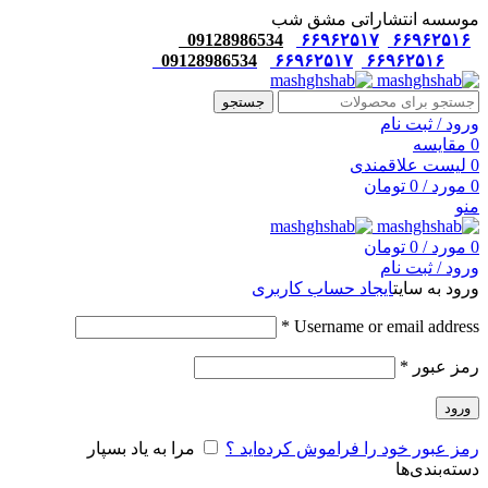
موسسه انتشاراتی مشق شب
09128986534
۶۶۹۶۲۵۱۷
۶۶۹۶۲۵۱۶
09128986534
۶۶۹۶۲۵۱۷
۶۶۹۶۲۵۱۶
جستجو
ورود / ثبت نام
0
مقایسه
0
لیست علاقمندی
0
مورد
/
0
تومان
منو
0
مورد
/
0
تومان
ورود / ثبت نام
ورود به سایت
ایجاد حساب کاربری
*
Username or email address
رمز عبور
*
ورود
رمز عبور خود را فراموش کرده‌اید ؟
مرا به یاد بسپار
دسته‌بندی‌ها