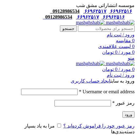
موسسه انتشاراتی مشق شب
09128986534
۶۶۹۶۲۵۱۷
۶۶۹۶۲۵۱۶
09128986534
۶۶۹۶۲۵۱۷
۶۶۹۶۲۵۱۶
جستجو
ورود / ثبت نام
0
مقایسه
0
لیست علاقمندی
0
مورد
/
0
تومان
منو
0
مورد
/
0
تومان
ورود / ثبت نام
ورود به سایت
ایجاد حساب کاربری
*
Username or email address
رمز عبور
*
ورود
رمز عبور خود را فراموش کرده‌اید ؟
مرا به یاد بسپار
دسته‌بندی‌ها