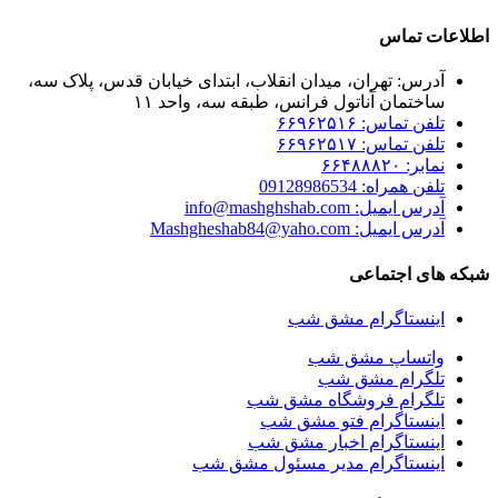
اطلاعات تماس
آدرس: تهران، میدان انقلاب، ابتدای خیابان قدس، پلاک سه،
ساختمان آناتول فرانس، طبقه سه، واحد ۱۱
تلفن تماس: ۶۶۹۶۲۵۱۶
تلفن تماس: ۶۶۹۶۲۵۱۷
نمابر: ۶۶۴۸۸۸۲۰
تلفن همراه: 09128986534
آدرس ایمیل: info@mashghshab.com
آدرس ایمیل: Mashgheshab84@yaho.com
شبکه های اجتماعی
اینستاگرام مشق شب
واتساپ مشق شب
تلگرام مشق شب
تلگرام فروشگاه مشق شب
اینستاگرام فتو مشق شب
اینستاگرام اخبار مشق شب
اینستاگرام مدیر مسئول مشق شب