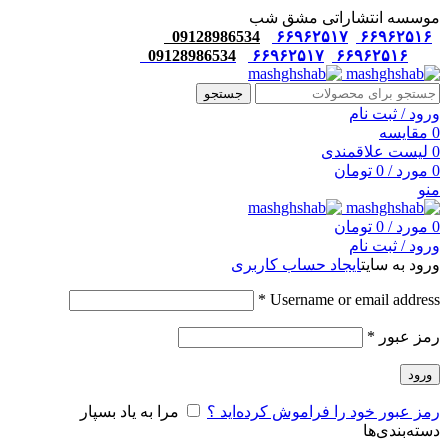
موسسه انتشاراتی مشق شب
09128986534
۶۶۹۶۲۵۱۷
۶۶۹۶۲۵۱۶
09128986534
۶۶۹۶۲۵۱۷
۶۶۹۶۲۵۱۶
جستجو
ورود / ثبت نام
0
مقایسه
0
لیست علاقمندی
0
مورد
/
0
تومان
منو
0
مورد
/
0
تومان
ورود / ثبت نام
ورود به سایت
ایجاد حساب کاربری
*
Username or email address
رمز عبور
*
ورود
رمز عبور خود را فراموش کرده‌اید ؟
مرا به یاد بسپار
دسته‌بندی‌ها