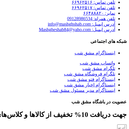
تلفن تماس: ۶۶۹۶۲۵۱۶
تلفن تماس: ۶۶۹۶۲۵۱۷
نمابر: ۶۶۴۸۸۸۲۰
تلفن همراه: 09128986534
آدرس ایمیل: info@mashghshab.com
آدرس ایمیل: Mashgheshab84@yaho.com
شبکه های اجتماعی
اینستاگرام مشق شب
واتساپ مشق شب
تلگرام مشق شب
تلگرام فروشگاه مشق شب
اینستاگرام فتو مشق شب
اینستاگرام اخبار مشق شب
اینستاگرام مدیر مسئول مشق شب
عضویت در باشگاه مشق شب
جهت دریافت 10% تخفیف از کالاها و کلاس‌های مهارتی، کافه کتاب، جلسات و ... ایمیل خود را ارسال نمایید