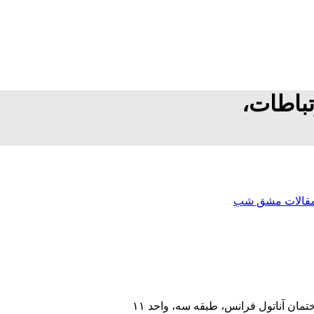
باطات،
قالات مشق شب
مان آناتول فرانس، طبقه سه، واحد ۱۱