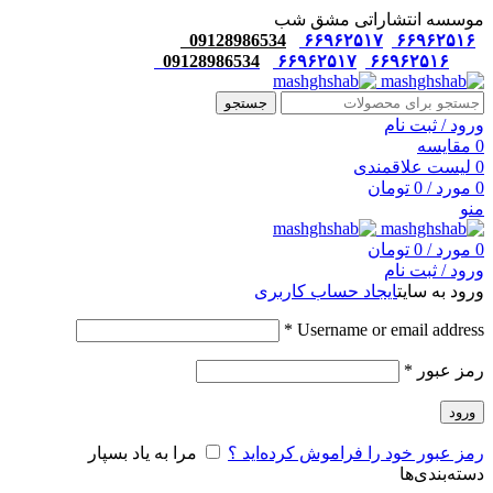
موسسه انتشاراتی مشق شب
09128986534
۶۶۹۶۲۵۱۷
۶۶۹۶۲۵۱۶
09128986534
۶۶۹۶۲۵۱۷
۶۶۹۶۲۵۱۶
جستجو
ورود / ثبت نام
0
مقایسه
0
لیست علاقمندی
0
مورد
/
0
تومان
منو
0
مورد
/
0
تومان
ورود / ثبت نام
ورود به سایت
ایجاد حساب کاربری
*
Username or email address
رمز عبور
*
ورود
رمز عبور خود را فراموش کرده‌اید ؟
مرا به یاد بسپار
دسته‌بندی‌ها