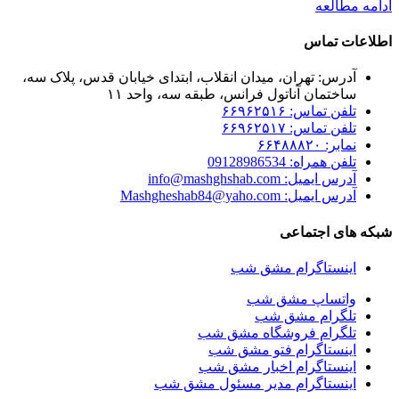
ادامه مطالعه
اطلاعات تماس
آدرس: تهران، میدان انقلاب، ابتدای خیابان قدس، پلاک سه،
ساختمان آناتول فرانس، طبقه سه، واحد ۱۱
تلفن تماس: ۶۶۹۶۲۵۱۶
تلفن تماس: ۶۶۹۶۲۵۱۷
نمابر: ۶۶۴۸۸۸۲۰
تلفن همراه: 09128986534
آدرس ایمیل: info@mashghshab.com
آدرس ایمیل: Mashgheshab84@yaho.com
شبکه های اجتماعی
اینستاگرام مشق شب
واتساپ مشق شب
تلگرام مشق شب
تلگرام فروشگاه مشق شب
اینستاگرام فتو مشق شب
اینستاگرام اخبار مشق شب
اینستاگرام مدیر مسئول مشق شب