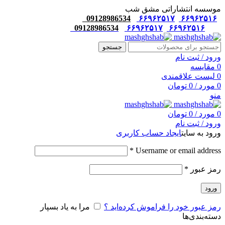
موسسه انتشاراتی مشق شب
09128986534
۶۶۹۶۲۵۱۷
۶۶۹۶۲۵۱۶
09128986534
۶۶۹۶۲۵۱۷
۶۶۹۶۲۵۱۶
جستجو
ورود / ثبت نام
0
مقایسه
0
لیست علاقمندی
0
مورد
/
0
تومان
منو
0
مورد
/
0
تومان
ورود / ثبت نام
ورود به سایت
ایجاد حساب کاربری
*
Username or email address
رمز عبور
*
ورود
رمز عبور خود را فراموش کرده‌اید ؟
مرا به یاد بسپار
دسته‌بندی‌ها