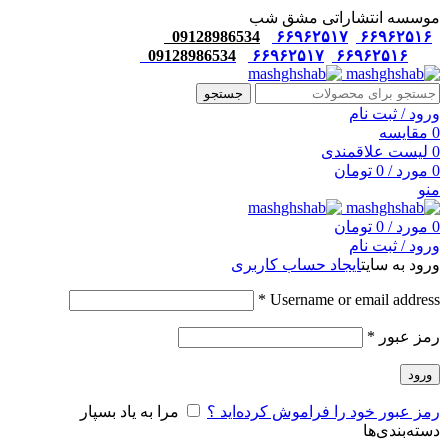
موسسه انتشاراتی مشق شب
09128986534
۶۶۹۶۲۵۱۷
۶۶۹۶۲۵۱۶
09128986534
۶۶۹۶۲۵۱۷
۶۶۹۶۲۵۱۶
جستجو
ورود / ثبت نام
0
مقایسه
0
لیست علاقمندی
0
مورد
/
0
تومان
منو
0
مورد
/
0
تومان
ورود / ثبت نام
ورود به سایت
ایجاد حساب کاربری
*
Username or email address
رمز عبور
*
ورود
رمز عبور خود را فراموش کرده‌اید ؟
مرا به یاد بسپار
دسته‌بندی‌ها