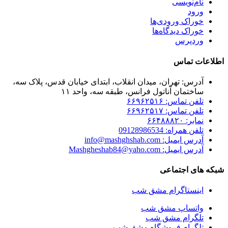
نام‌نویسی
ورود
خوراک ورودی‌ها
خوراک دیدگاه‌ها
وردپرس
اطلاعات تماس
آدرس: تهران، میدان انقلاب، ابتدای خیابان قدس، پلاک سه،
ساختمان آناتول فرانس، طبقه سه، واحد ۱۱
تلفن تماس: ۶۶۹۶۲۵۱۶
تلفن تماس: ۶۶۹۶۲۵۱۷
نمابر: ۶۶۴۸۸۸۲۰
تلفن همراه: 09128986534
آدرس ایمیل: info@mashghshab.com
آدرس ایمیل: Mashgheshab84@yaho.com
شبکه های اجتماعی
اینستاگرام مشق شب
واتساپ مشق شب
تلگرام مشق شب
تلگرام فروشگاه مشق شب