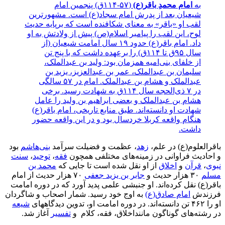
به
امام محمدِ باقر(ع)
(۵۷-۱۱۴ق) پنجمین امام
شیعیان بعد از پدرش امام سجاد(ع) است. مشهورترین
لقب او «باقر» به معنای شکافنده است که برپایه حدیث
لوح، این لقب را پیامبر اسلام(ص) پیش از ولادتش به او
داد. امام باقر(ع) حدود ۱۹ سال امامت شیعیان (از
سال ۹۵ق تا ۱۱۴ق) را برعهده داشت که با پنج تن
از خلفای بنی‌امیه همزمان بود: ولید بن عبدالملک،
سلیمان بن عبدالملک، عمر بن عبدالعزیز، یزید بن
عبدالملک و هشام بن عبدالملک. امام در ۵۷ سالگی
در ۷ ذی‌الحجه سال ۱۱۴ق به شهادت رسید. برخی
هشام بن عبدالملک و بعضی ابراهیم بن ولید را عامل
شهادت او دانسته‌اند. طبق منابع تاریخی، امام باقر(ع)
هنگام واقعه کربلا خردسال بود و در این واقعه حضور
داشت.
باقرالعلوم(ع) در علم،
زهد
، عظمت و فضیلت سرآمد
بنی‌هاشم
بود
و احادیث فراوانی در زمینه‌های مختلفی همچون
فقه
،
توحید
،
سنت
نبوی
،
قرآن
و
اخلاق
از او نقل شده است تا جایی که
محمد بن
مسلم
۳۰ هزار حدیث و
جابر بن یزید جعفی
۷۰ هزار حدیث از امام
باقر(ع) نقل کرده‌اند. او جنبشی علمی پدید آورد که در دوره امامت
فرزندش
امام صادق(ع)
به اوج خود رسید. شمار اصحاب و شاگردان
او را ۴۶۲ تن دانسته‌اند. در دوره امامت او، تدوین دیدگاه‎های
شیعه
در رشته‌های گوناگون ماننداخلاق، فقه، کلام و
تفسیر
آغاز شد.