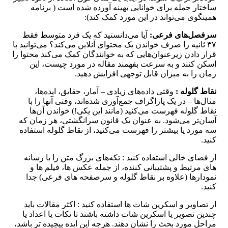
ساختار جمله برای خوانایی بهینه آورده شده است ( برنامه
همینگوی می‌تواند در این مورد کمک کند):
سرفصل‌های فرعی‌:
آیا می‌دانستید که یک فرد متوسط ​​فقط
۳۷ ثانیه را صرف خواندن یک محتوای آنلاین می‌کند؟ می‌توانید با
قرار دادن زیرعنوان‌هایی که به خوانندگان کمک می‌کند محتوا را
اسکن کنند و به سرعت بفهمند مقاله در مورد چیست، این
زمان را به میزان قابل توجهی افزایش دهید.
نقاط گلوله :
وقتی داده‌های زیادی – آمار، حقایق، ایده‌ها،
مثال‌ها – در یک پاراگراف جمع‌آوری شده‌اند، وقتی آنها را با
نقاط گلوله فهرست می‌کنید (مانند این یکی!) خواندن آن‌ها
آسان‌تر می‌شود. به عنوان یک قانون سرانگشتی، هر زمان که
سه مورد یا بیشتر را فهرست می‌کنید، از نقاط گلوله استفاده
کنید.
از فضای خالی استفاده کنید : تکه‌های بزرگ متن را با رسانه
های مرتبط و پشتیبانی کننده، از جمله عکس ها، فیلم ها و
نمودارها (علاوه بر نقاط گلوله و سرصفحه های فرعی) جدا
کنید.
از تصاویر و اسکرین شات ها استفاده کنید : اکثر مقالات باید
چندین تصویر یا اسکرین شات داشته باشند تا نکات یا اعداد یا
مراحل مورد بحث را نشان دهند. هرچه این ایده پیچیده تر باشد،