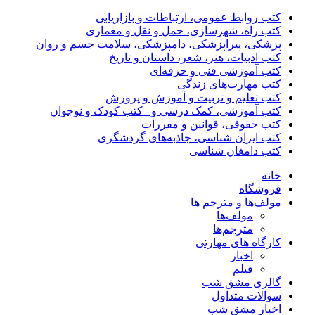
کتب روابط عمومی، ارتباطات و بازاریابی
کتب راه، شهرسازی، حمل و نقل و معماری
پزشکی، پیراپزشکی، دامپزشکی، سلامت جسم و روان
کتب ادبیات، هنر، شعر، داستان و تاریخ
کتب آموزشی فنی و حرفه‌ای
کتب مهارت‌های زندگی
کتب تعلیم و تربیت و آموزش و پرورش
کتب آموزشی، کمک درسی و _کتب کودک و نوجوان
کتب حقوقی، قوانین و مقررات
کتب ایران شناسی، جاذبه‌های گردشگری
کتب دامغان شناسی
خانه
فروشگاه
مولف‌ها و مترجم ها
مولف‌ها
مترجم‌ها
کارگاه های مهارتی
اخبار
فیلم
گالری مشق شب
سوالات متداول
اخبار مشق شب