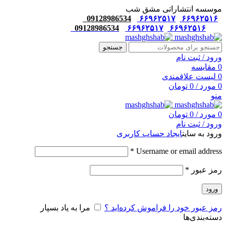
موسسه انتشاراتی مشق شب
09128986534
۶۶۹۶۲۵۱۷
۶۶۹۶۲۵۱۶
09128986534
۶۶۹۶۲۵۱۷
۶۶۹۶۲۵۱۶
جستجو
ورود / ثبت نام
0
مقایسه
0
لیست علاقمندی
0
مورد
/
0
تومان
منو
0
مورد
/
0
تومان
ورود / ثبت نام
ورود به سایت
ایجاد حساب کاربری
*
Username or email address
رمز عبور
*
ورود
رمز عبور خود را فراموش کرده‌اید ؟
مرا به یاد بسپار
دسته‌بندی‌ها