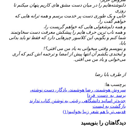
دلنوشته‌هایم را در میان دست مشق های کاریم پنهان میکنم تا
روزی
جایی و یک طوری دست پر خدمت برسم و همه ترانه هایی که
خواهم گفت را.
و همه دلم‌شغولی هایی که خواهم گریست را،
و همه ناب ترین حرف هایم را پیشکش معرفت دست سخاوتمند
شما کنم و بگویم، این کلاسور چیزهایی دارد که فقط تو باید بدانی
بابا،
و بنویسم وقتی میخوانی به یاد من می افتی؟!
و لبخندی بکشم آن انتها پیش از امضا و ترجمه اش کنم که آری
می‌خوانی و یاد من می افتی.
از طرف بابا رضا
برچسب ها:
سروش هوشمند، رضا هوشمند، یادگار، دست نوشته،
برسد_به_دست_فردا
جدیدتر
اساتید دانشگاهی رغبتی به نوشتن کتاب ندارند
بازگشت بە لیست
قدیمی‌تر
با هم شعر زیبا بخوانیم(۱)
دیدگاهتان را بنویسید