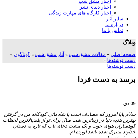
اخبار مشق شب
اخبار دنیای نشر
اخبار کارگاه های مهارت زندگی
سایر آثار
درباره ما
تماس با ما
وبلاگ
صفحه اصلی
»
مقالات مشق شب
»
آثار مشق شب
»
گوناگون
»
دست نوشته‌ها
»
دست نوشته‌ها
برسد به دست فردا
09
دی
سلام بابا امروز که مصادف است با شادمانی کودکانه من در گرفتن
بهترین هدیه دنیا در زیباترین شب سال برای تو از بلندبالاترین لحظات
کوهساران هوای خوب و یک مشت دعای ناب که تازه به دستان
خداوند متبرک شده باشد آورده ام.
سروش عزیز!