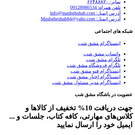
نمابر: ۶۶۴۸۸۸۲۰
تلفن همراه: 09128986534
آدرس ایمیل: info@mashghshab.com
آدرس ایمیل: Mashgheshab84@yaho.com
شبکه های اجتماعی
اینستاگرام مشق شب
واتساپ مشق شب
تلگرام مشق شب
تلگرام فروشگاه مشق شب
اینستاگرام فتو مشق شب
اینستاگرام اخبار مشق شب
اینستاگرام مدیر مسئول مشق شب
عضویت در باشگاه مشق شب
جهت دریافت 10% تخفیف از کالاها و
کلاس‌های مهارتی، کافه کتاب، جلسات و ...
ایمیل خود را ارسال نمایید