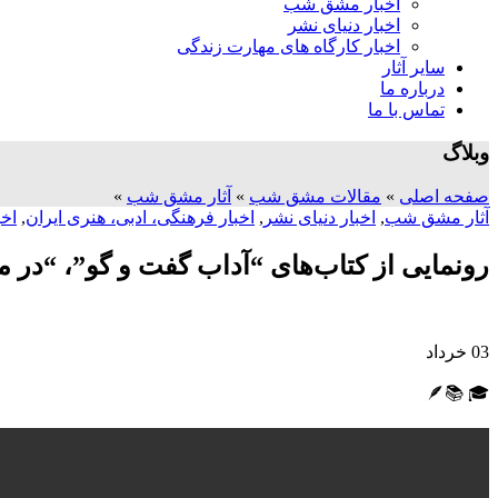
اخبار مشق شب
اخبار دنیای نشر
اخبار کارگاه های مهارت زندگی
سایر آثار
درباره ما
تماس با ما
وبلاگ
صفحه اصلی
»
مقالات مشق شب
»
آثار مشق شب
»
آثار مشق شب
,
اخبار دنیای نشر
,
اخبار فرهنگی، ادبی، هنری ایران
,
اخ
رونمایی از کتاب‌های “آداب گفت و گو”، “د
03
خرداد
🎓 📚🪶