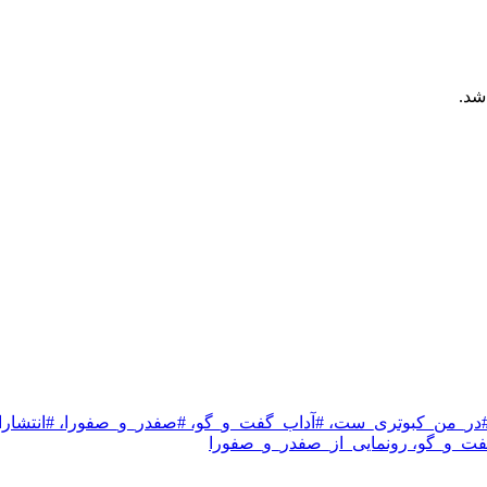
شد.
ند، #در_من_کبوتری_ست، #آداب_گفت_و_گو، #صفدر_و_صفورا، #ا
فت_و_گو، رونمایی_از_صفدر_و_صفورا