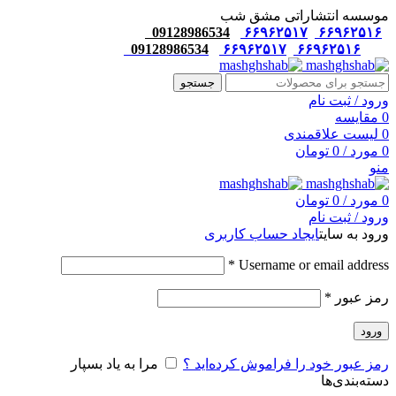
موسسه انتشاراتی مشق شب
09128986534
۶۶۹۶۲۵۱۷
۶۶۹۶۲۵۱۶
09128986534
۶۶۹۶۲۵۱۷
۶۶۹۶۲۵۱۶
جستجو
ورود / ثبت نام
0
مقایسه
0
لیست علاقمندی
0
مورد
/
0
تومان
منو
0
مورد
/
0
تومان
ورود / ثبت نام
ورود به سایت
ایجاد حساب کاربری
*
Username or email address
رمز عبور
*
ورود
رمز عبور خود را فراموش کرده‌اید ؟
مرا به یاد بسپار
دسته‌بندی‌ها