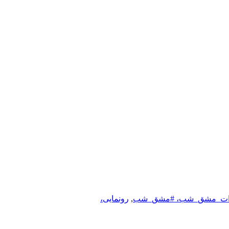
نتشارات_مشق_شب، #مشق_شب
,
رونمایی،