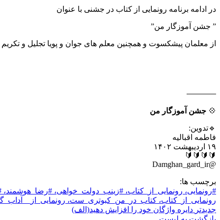
در ادامه برنامه رونمایی از کتاب در جشنی با عنوان
” جشن آموزگار من”
از معلمان پیشکسوت و همچنین معلم های جوان و پویا تجلیل و تکریم 
💠
جشن آموزگار من
🔹تدوین:
فاطمه اقبالیه
۱۹ اردیبهشت ۱۴۰۲
🔰🔰🔰🔰
@Damghan_gard_ir
برچسب ها:
#رونمایی، رونمایی_از_کتاب، #زینب_دولت_خواهی، #رضا_هوشم
رونمایی_از_کتاب، کتاب_در_من_کبوتری_ست، رونمایی_از__آداب_گ
جدیدتر
دایره واژگان خود را افزایش دهید(الف)
بازگشت بە لیست