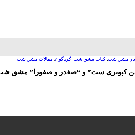
بار مشق شب
,
کتاب مشق شب
,
گوناگون
,
مقالات مشق شب
ر من کبوتری ست” و “صفدر و صفورا” مشق ش