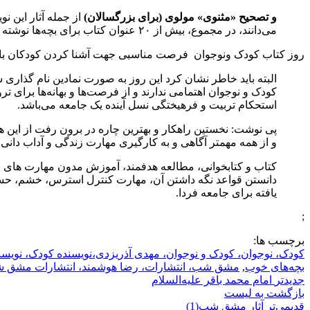
و تصحیح «مثنوی» مولوی (برای بزرگسالان)
از جمله آثار این نو
می‌دانند، در مجموع، بیش از ۲۰ عنوان کتاب برای بچه‌ها نوشته است.
روز کتاب کودک ونوجوان فرصت مناسبی جهت آشنا کردن کودکان با کتا
البته باید خاطر نشان کرد این روز به صورت نمادین نام گذار
کودک و نوجوان اهتمامی ندارند و از فرصت‌ها و بهانه‌ها برای تر
استحکام تربیت و فرهیختگی نسل آینده یک جامعه می‌باشد.
پی نوشت: نخستین راهکار و بهترین چاره در برون رفت از این هم
و از همه مهمتر آگاهی و به کارگیری مهارت زندگی و آداب دانی
کتاب و کتابخوانی، مطالعه هدفمند، آموزش مدون مهارت های ر
دانستن قواعد نگه داشتن آن، مهارت کنترل استرس، خشم، حسا
یافته برای جامعه فردا.
;
برچسب ها:
کودک، نوجوان، کودک و نوجوان، مهدی آذریزدی،نویسنده کودک، نویسند
بچه‌های خوب
,
مشق شب، انتشارات، رضا هوشمند، انتشارات مشق شب،
جدیدتر
امام محمد باقر علیه‌السلام
بازگشت بە لیست
قدیمی‌تر
آثار مشق شب(1)