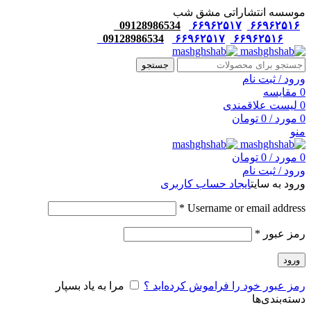
موسسه انتشاراتی مشق شب
09128986534
۶۶۹۶۲۵۱۷
۶۶۹۶۲۵۱۶
09128986534
۶۶۹۶۲۵۱۷
۶۶۹۶۲۵۱۶
جستجو
ورود / ثبت نام
0
مقایسه
0
لیست علاقمندی
0
مورد
/
0
تومان
منو
0
مورد
/
0
تومان
ورود / ثبت نام
ورود به سایت
ایجاد حساب کاربری
*
Username or email address
رمز عبور
*
ورود
رمز عبور خود را فراموش کرده‌اید ؟
مرا به یاد بسپار
دسته‌بندی‌ها