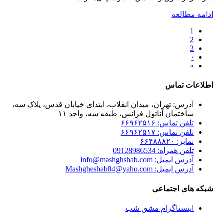
ادامه مطالعه
1
2
3
›
»
اطلاعات تماس
آدرس: تهران، میدان انقلاب، ابتدای خیابان قدس، پلاک سه،
ساختمان آناتول فرانس، طبقه سه، واحد ۱۱
تلفن تماس: ۶۶۹۶۲۵۱۶
تلفن تماس: ۶۶۹۶۲۵۱۷
نمابر: ۶۶۴۸۸۸۲۰
تلفن همراه: 09128986534
آدرس ایمیل: info@mashghshab.com
آدرس ایمیل: Mashgheshab84@yaho.com
شبکه های اجتماعی
اینستاگرام مشق شب