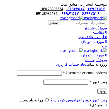
موسسه انتشاراتی مشق شب
09128986534
۶۶۹۶۲۵۱۷
۶۶۹۶۲۵۱۶
09128986534
۶۶۹۶۲۵۱۷
۶۶۹۶۲۵۱۶
جستجو
ورود / ثبت نام
0
مقایسه
0
لیست علاقمندی
0
مورد
/
0
تومان
منو
0
مورد
/
0
تومان
ورود / ثبت نام
ورود به سایت
ایجاد حساب کاربری
*
Username or email address
رمز عبور
*
ورود
رمز عبور خود را فراموش کرده‌اید ؟
مرا به یاد بسپار
دسته‌بندی‌ها