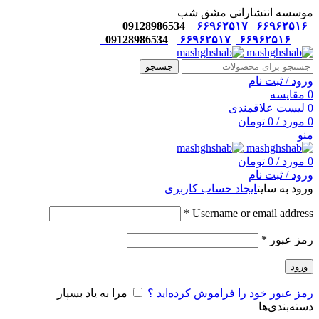
موسسه انتشاراتی مشق شب
09128986534
۶۶۹۶۲۵۱۷
۶۶۹۶۲۵۱۶
09128986534
۶۶۹۶۲۵۱۷
۶۶۹۶۲۵۱۶
جستجو
ورود / ثبت نام
0
مقایسه
0
لیست علاقمندی
0
مورد
/
0
تومان
منو
0
مورد
/
0
تومان
ورود / ثبت نام
ورود به سایت
ایجاد حساب کاربری
*
Username or email address
رمز عبور
*
ورود
رمز عبور خود را فراموش کرده‌اید ؟
مرا به یاد بسپار
دسته‌بندی‌ها