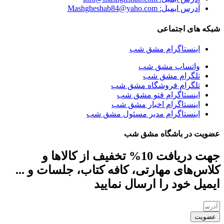
آدرس ایمیل: Mashgheshab84@yaho.com
شبکه های اجتماعی
اینستاگرام مشق شب
واتساپ مشق شب
تلگرام مشق شب
تلگرام فروشگاه مشق شب
اینستاگرام فتو مشق شب
اینستاگرام اخبار مشق شب
اینستاگرام مدیر مسئول مشق شب
عضویت در باشگاه مشق شب
جهت دریافت 10% تخفیف از کالاها و
کلاس‌های مهارتی، کافه کتاب، جلسات و ...
ایمیل خود را ارسال نمایید
عضویت