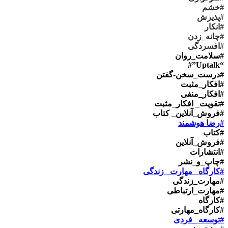
#خشم
#پذیرش
#انکار
#چانه_زدن
#افسردگی
#سلامت_روان
“Uptalk”#
#درست_سخن-گفتن
#افکار_مثبت
#افکار_منفی
#تقویت_ افکار_مثبت
#فروش_آنلاین_ کتاب
#رضا هوشمند
#کتاب
#فروش_آنلاین
#انتشارات
#چاپ_و_نشر
#کارگاه _مهارت _زندگی
#مهارت_زندگی
#مهارت_ارتباطی
#کارگاه
#کارگاه_مهارتی
#توسعه _فردی