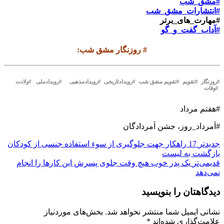
#مشق_شب
#انتشارات_مشق_شب
#مهارت_های_برتر
#آداب_گفت_و_گو
#
روزنگار مشق شب
:
#روزنگار #تقویم #تقویم مشق شب #رویدادتاریخی #رویدادمذهبی #رویدادملی #ولادت
#وفات
#هفتم مرداد
#اَمرداد_روز، جشن اَمردادگان
جدیدتر
17 راهکار جهت جلوگیری از سوء استفاده جنسی از کودکان
بازگشت بە لیست
قدیمی‌تر
یک پدر خوب هیچ وقت جلوی پسرش این کارها را انجام
نمی‌دهد
دیدگاهتان را بنویسید
نشانی ایمیل شما منتشر نخواهد شد.
بخش‌های موردنیاز
علامت‌گذاری شده‌اند
*