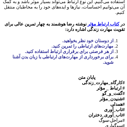
استفاده می‌کنیم. این نوع ارتباط می‌تواند بسیار موثر باشد و به کمک
آن می‌توانیم احساسات، نیازها و ایده‌های خود را به مخاطبان منتقل
کنیم.
در
کتاب ارتباط مؤثر
نوشته رضا هوشمند به چهار تمرین عالی برای
تقویت مهارت زندگی اشاره دارد:
از دوستان خود نظر بخواهید.
مهارت‌های ارتباطی را تمرین کنید.
از هر فرصتی برای برقراری ارتباط استفاده کنید.
برای برخورداری از مهارت‌های ارتباطی با زبان بدن آشنا
شوید.
پایان متن
#کارگاه_مهارت_زندگی
# ارتباط _ مؤثر
#گفت_و_گو
#شنیدن_مؤثر
#همدلی
#تاب_آوری
#تاب_آوری_دختران
#مراحل-سوگ
#سوگواری