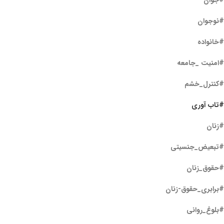
#جوان
#نوجوان
#خانواده
#امنیت _جامعه
#کنترل_خشم
#تاب آوری
#زنان
#تبعیض_جنسیتی
#حقوق_زنان
#برابری_حقوق-زنان
#بلوغ_روانی