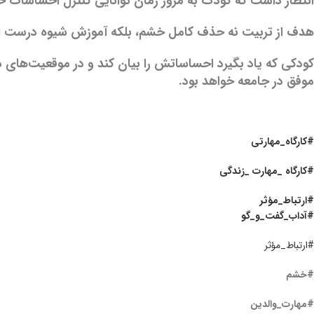
انتظار داشت که کودک به مرور زمان توانایی کنترل احساسات خود
هدف از تربیت نه حذف کامل خشم، بلکه آموزش شیوه درست اب
کودکی که یاد بگیرد احساساتش را بیان کند و در موقعیت‌های دشو
موفق در جامعه خواهد بود.
پایان مت
#کارگاه_مهارتی
#کارگاه _مهارت _زندگی
#ارتباط_مؤثر
#آداب_گفت_‌و_گو
#ارتباط_مؤثر
#خشم
#مهارت_والدین