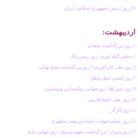
29.روز ارتش جمهوری اسلامی ایران
اردیبهشت:
1.روز بزرگداشت سعدی
2.جشن گیاه اوری، روز زمین پاک
3.روز ملی کار آفرینی// روزبزرگداشت شیخ بهایی
7.روز ایمنی حمل ونقل
9.روز شوراها// روزجهانی روانشناس ومشاوره
10.روز ملی خلیج فارس
11.روزکارگر
12.روز معلم،شهادت استادمرتضی مطهری
15.روزشیراز// بزرگداشت شهیدصدوق// روزجهانی ماما