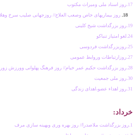
17.روز اسناد ملی ومیراث مکتوب
روز بیماریهای خاص وصعب العلاج// روزجهانی صلیب سرخ وهلا
19.روز بزرگداشت شیخ کلینی
24.لغو امتیاز تنباکو
25.روزبزرگداشت فردوسی
27.روزارتباطات وروابط عمومی
28.روز بزرگداشت حکیم عمر خیام// روز فرهنگ پهلوانی وورزش زورخانه ای
30.روز ملی جمعیت
31.روز اهداء عضو،اهدای زندگی
خرداد:
1.روز بزرگداشت ملاصدرا// روز بهره وری وبهینه سازی مرف