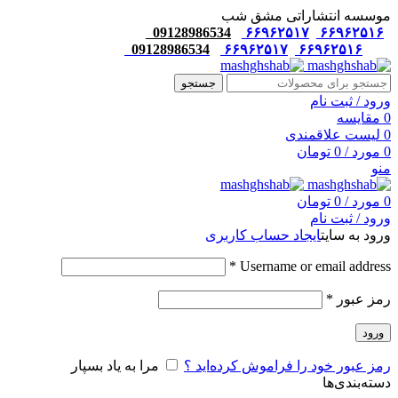
موسسه انتشاراتی مشق شب
09128986534
۶۶۹۶۲۵۱۷
۶۶۹۶۲۵۱۶
09128986534
۶۶۹۶۲۵۱۷
۶۶۹۶۲۵۱۶
جستجو
ورود / ثبت نام
0
مقایسه
0
لیست علاقمندی
0
مورد
/
0
تومان
منو
0
مورد
/
0
تومان
ورود / ثبت نام
ورود به سایت
ایجاد حساب کاربری
*
Username or email address
رمز عبور
*
ورود
رمز عبور خود را فراموش کرده‌اید ؟
مرا به یاد بسپار
دسته‌بندی‌ها