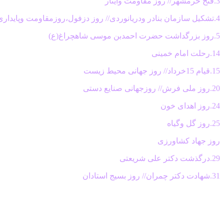
3.فتح خرمشهر// روز مقاومت وایثار
4.تشکیل سازمان بنادر ودریانوردی// روز دزفول،روزمقاومت وپایداری
5.روز بزرگداشت حضرت احمدبن موسی شاهچراغ(ع)
14.رحلت امام خمینی
15.قیام 15خرداد// روز جهانی محیط زیست
20.روز ملی فرش// روزجهانی صنایع دستی
24.روز اهدای خون
25.روز گل وگیاه
روز جهاد کشاورزی
29.درگذشت دکتر علی شریعتی
31.شهادت دکتر چمران// روز بسیج استادان