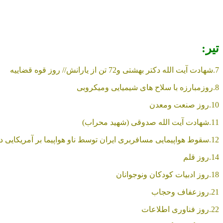
تیر:
7.شهادت آیت الله دکتر بهشتی و72 تن از یارانش// روز قوه قضاییه
8.روزمبارزه با سلاح های شیمیایی ومیکروبی
10.روز صنعت ومعدن
11.شهادت آیت الله صدوقی (شهید محراب)
12.سقوط هواپیمایی مسافربری ایران توسط ناو هواپیما بر آمریکایی در خلیج فارس
14.روز قلم
18.روز ادبیات کودکان ونوجوانان
21.روزعفاف وحجاب
22.روز فناوری اطلاعات