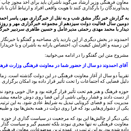
معاون فرهنگی وزیر ارشاد می‌گوید ناشران باید برای اخذ مجوز چاپ
پدیدآورندگان را بارگذاری کنند تا هویت واقعی افراد و ارتباط آنان ب
به گزارش خبر نگار مشق شب و به نقل از
خبرگزاری مهر
،
یاسر احمد
دومین سال فعالیت دولت سیزدهم از مجموعه
خبرگزاری مهر
و
روزنا
دیدار با محمد مهدی رحمتی مدیرعامل و حسین طاهری سردبیر
خبرگز
احمدوند در بخش دیگری از این بازدید پای مصاحبه و گفتگو با خبرنگا
این زمینه و افزایش کیفیت آن، اختصاص یارانه به ناشران و یا خریدا
مشروح متن این گفتگو را در ادامه می‌خوانید:
آقای احمدوند دو سال از حضور شما در معاونت فرهنگی وزارت فرهنگ و
تقریباً دو سال از آغاز معاونت فرهنگی در این دولت گذشته است. زم
دلیل فضایی که اجتماعات را تحت تأثیر قرار داده بود امکان برگزاری
حوزه فرهنگ و هنر هم تحت تأثیر قرار گرفته بود و حال خوبی وجود ن
از دست دادند و فشار روانی ناشی از این فضا روی دوش جامعه بیشتر
یکی از دشواری‌هایی بود که فرا روی دولت در همه بخش‌ها بود و طب
یکی دیگر از چالش‌ها این بود که مرجعیت در سیاست گذاری از حوزه 
معاونت فرهنگی نه تنها مجری نبودند بلکه تصمیم گیر و سیاست گذار 
داده شده بود. به این ترتیب در عمده ترین موضوعات، معاون فرهنگی 