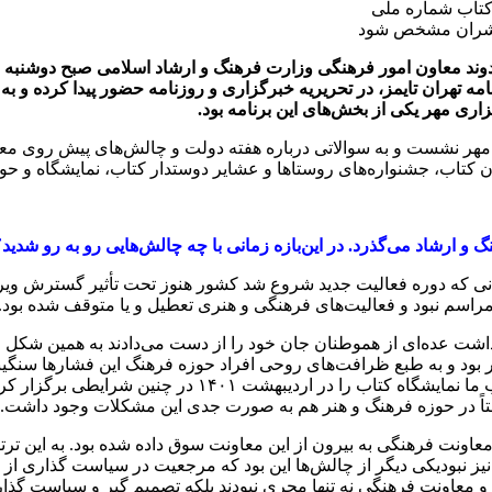
 کتاب شماره ملی
ا ناشران مشخص شود
وند معاون امور فرهنگی وزارت فرهنگ و ارشاد اسلامی صبح دوشنبه 
مه تهران تایمز
، در تحریریه خبرگزاری و روزنامه حضور پیدا کرده و به
اری مهر
یکی از بخش‌های این برنامه بود
.
ر مهر نشست و به سوالاتی درباره هفته دولت و چالش‌های پیش روی معا
ران کتاب، جشنواره‌های روستاها و عشایر دوستدار کتاب، نمایشگاه و 
 ارشاد می‌گذرد. در این‌بازه زمانی با چه چالش‌هایی رو به رو شدید؟
انی که دوره فعالیت جدید شروع شد کشور هنوز تحت تأثیر گسترش ویرو
 مراسم نبود و فعالیت‌های فرهنگی و هنری تعطیل و یا متوقف شده بود.
داشت عده‌ای از هموطنان جان خود را از دست می‌دادند به همین شکل ع
 بود و به طبع ظرافت‌های روحی افراد حوزه فرهنگ این فشارها سنگین
مدیریت کند و فضای کرونایی تبدیل به شرایط عادی شود. به این تر
یعتاً در حوزه فرهنگ و هنر هم به صورت جدی این مشکلات وجود داشت.
معاونت فرهنگی به بیرون از این معاونت سوق داده شده بود. به این ت
نیز نبودیکی دیگر از چالش‌ها این بود که مرجعیت در سیاست گذاری از
و معاونت فرهنگی نه تنها مجری نبودند بلکه تصمیم گیر و سیاست گذا