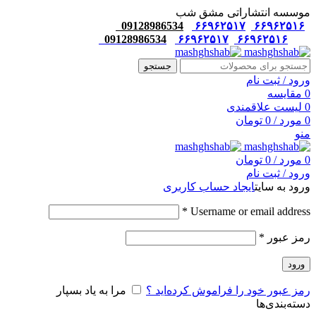
موسسه انتشاراتی مشق شب
09128986534
۶۶۹۶۲۵۱۷
۶۶۹۶۲۵۱۶
09128986534
۶۶۹۶۲۵۱۷
۶۶۹۶۲۵۱۶
جستجو
ورود / ثبت نام
0
مقایسه
0
لیست علاقمندی
0
مورد
/
0
تومان
منو
0
مورد
/
0
تومان
ورود / ثبت نام
ورود به سایت
ایجاد حساب کاربری
*
Username or email address
رمز عبور
*
ورود
رمز عبور خود را فراموش کرده‌اید ؟
مرا به یاد بسپار
دسته‌بندی‌ها