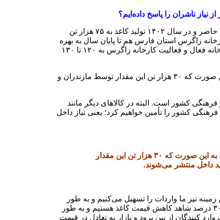
 نیاز ناشران را پاسخ داده‌ایم؟
در آغاز فعالیت دولت کمتر از ده هزار تن کاغذ در کشور تولید می‌شد و تنها یک کارخانه مازندران را به صورت فعال در اختیار داشتیم. در حال حاضر و در سال ۱۴۰۲ تولید کاغذ به ۷۵ هزار تن
ر خوزستان تولید می‌شود؛ کارخانه زاگرس استان فارس هم تا پایان سال به بهره
برداری می‌رسد که از سال آینده حداقل ۳۰ هزار تن کاغذ از این کارخانه دریافت می‌کنیم. امیدواریم سال آینده با افزایش ظرفیت‌های دو کارخانه فعال و فعالیت کارخانه زاگرس به ۱۲۰ تا ۱۳۰
در حال حاضر ما ۴۵ هزار تن کاغذ در آموزش و پرورش مصرف داریم که از سال آینده این میزان با کاغذ تولید داخل پاسخ داده می‌شود به این صورت که ۳۰ هزار تن این مقدار توسط مازندران و
طبوعات است و ۵۰ هزار تن نیاز حوزه نشر و کتاب است و به طور کلی مجموعاً ۱۰۵ تا ۱۱۰ هزار تن نیاز فرهنگی کشور است. البته در کالاهای دیگر مانند
، اما اگر به تولید ۱۲۰ تا ۱۳۰ هزار تن برسیم همه نیاز بخش‌های فرهنگی کشور را تأمین خواهیم کرد؛ یعنی نیاز داخل
در حال حاضر ما ۴۵ هزار تن کاغذ در آموزش و پرورش مصرف داریم که از سال آینده این میزان با کاغذ تولید داخل پاسخ داده می‌شود به این صورت که ۳۰ هزار تن این مقدار
مینه نیز ما واردات را تسهیل می‌کنیم و به طور
ویژه به این مسئله ارز اختصاص دادیم تا بازار دچار کمبود نشود. خوشبختانه در ماه‌های گذشته نیز بعد از افزایش قیمت در ابتدای سال حدود ۳۰ درصد شاهد کاهش قیمت کاغذ هستیم و به طور
 کنندگان از بین برود و بازار به تعادل در قیمت