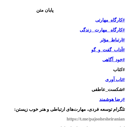
پایان متن
#کارگاه_مهارتی
#کارگاه _مهارت _زندگی
#ارتباط_مؤثر
#آداب_گفت_‌و_گو
#خود_آگاهی
#کتاب
#تاب آوری
#شکست_عاطفی
#رضا هوشمند
تلگرام توسعه فردی، مهارت‌های ارتباطی و هنر خوب زیستن:
https://t.me/pajoohesheiranian