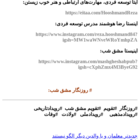
ایتا توسعه فردی، مهارت‌های ارتباطی و هنر خوب زیستن:
https://eitaa.com/HooshmandReza
اینستا رضا هوشمند مدرس توسعه فردی:
https://www.instagram.com/reza.hooshmand84?
igsh=MW1waWNveWRoYmhpZA
اینیستا مشق شب:
https://www.instagram.com/mashgheshabpub?
igsh=cXphZmx4M3ByeG92
#
روزنگار مشق شب
:
#
روزنگار #تقویم #تقویم مشق شب #رویدادتاریخی
#رویدادمذهبی #رویدادملی #ولادت #وفات
جدیدتر
معلمان و یا والدین دیگر الگو نیستند