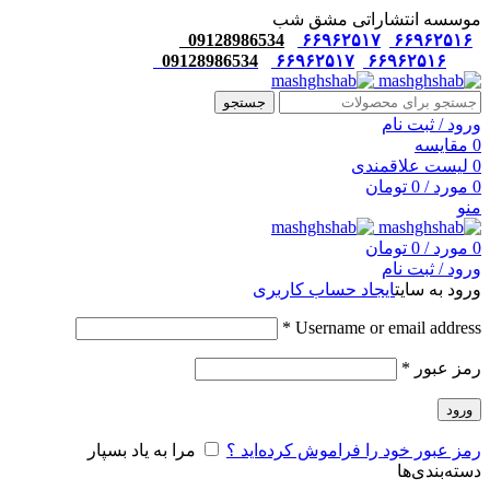
موسسه انتشاراتی مشق شب
09128986534
۶۶۹۶۲۵۱۷
۶۶۹۶۲۵۱۶
09128986534
۶۶۹۶۲۵۱۷
۶۶۹۶۲۵۱۶
جستجو
ورود / ثبت نام
0
مقایسه
0
لیست علاقمندی
0
مورد
/
0
تومان
منو
0
مورد
/
0
تومان
ورود / ثبت نام
ورود به سایت
ایجاد حساب کاربری
*
Username or email address
رمز عبور
*
ورود
رمز عبور خود را فراموش کرده‌اید ؟
مرا به یاد بسپار
دسته‌بندی‌ها