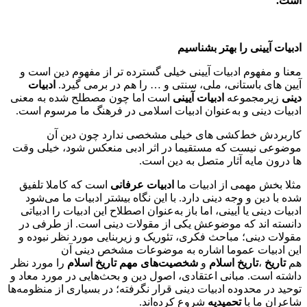
است.
ادبیات آیینی را بهتر بشناسیم
معنا و مفهوم ادبیات آیینی خیلی گسترده‌ تر از مفهوم دین است و
آیین‌ های باستانی، ملی، سنتی و … را هم در برمی‌ گیرد.
ادبیات
دینی
زیرمجموعه‌
ادبیات آیینی
است اما چون مصطلح شده به معنی
ادبیات دینی و به‌عنوان ادبیات اسلامی در فرهنگ ما مرسوم است.
کاربردش خط‌کشی‌ های خیلی مشخصی ندارد چون دین آن
موضوعی نیست که مستقیما در اثر ادبی منعکس شود، خیلی وقت‌
ها درون مایه‌ آثار متصل به دین است.
مثلا بخش مهمی از ادبیات ما
ادبیات عرفانی
است که کاملا تلفیق
شده با دین و وجه دینی دارد. با این نگاه بیشتر ادبیات ما می‌شود
ادبیات دینی یا آیینی، اما باز به‌عنوان اصطلاح این ادبیات را ادبیاتی
دانسته‌ اند که موضوعش یکی از مقولات دینی است. از طرفی در
مقولات دینی؛ مباحث فکری، تئوریک و زیربنایی مورد نظر نبوده و
این ادبیات عموما اشاره به موضوعات مشخص دینی آن
هم
تاریخ
،
تاریخ اسلام
و
شخصیت‌های مهم تاریخ اسلام
را مورد نظر
داشته است. مبانی اعتقادی، اصول دین و بحث‌هایی در مورد معاد و
توحید در محدوده‌ ادبیات دینی قرار نگرفته؛ در بسیاری از منظومه‌ها
شاعران ما با
تحمیدیه
شروع کرده‌اند.