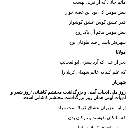
ماتم جانی که از قرنی بهست
پیش مؤمن کی بود این غصه خوار
قدر عشق گوش عشق گوشوار
پیش مؤمن ماتم آن پاک‌روح
شهره‌تر باشد ز صد طوفان نوح
مولانا
بجز از علی که آرد پسری ابوالعجائب
که علم کند به عالم شهدای کربلا را
شهریار
روز ملی ادبیات آیینی و بزرگداشت محتشم کاشانی
/روز شعر و
ادبیات آیینی همان روز بزرگداشت محتشم کاشانی است.
از این عزیزان عشاق کربلا است مراد
که مالکان نفوسند و تارکان بدن
مرا ز واقعه‌ی کربلا به یاد آمد