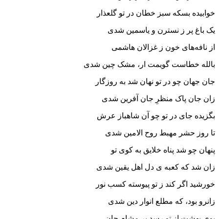
خوابیده بسکه سبز خطان در تو گلعذار
یک باغ پر ز نسترن و یاسمین شدی
از نافه‌های خون ز غزالان هاشمی
بالله خطاست گویمت ار، مشک چین شدی
جان جهان چو در تو نهان شد به روزگار
زان جان پاک منظرِ جان آفرین شدی
بگزیده جای در تو چو آن شاهباز عرش
تا روز حشر مهبط روح الامین شدی
پنهان چو شد پناه خلایق به کوی تو
زان شد که کعبه ی دل اهل یقین شدی
خورشید اگر کند ز تو پیوسته کسب نور
زانرو بود، که مطلع انوار دین شدی
بوی بهشت از تو رسد بر مشام جان