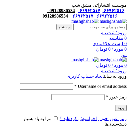
موسسه انتشاراتی مشق شب
09128986534
۶۶۹۶۲۵۱۷
۶۶۹۶۲۵۱۶
09128986534
۶۶۹۶۲۵۱۷
۶۶۹۶۲۵۱۶
جستجو
ورود / ثبت نام
0
مقایسه
0
لیست علاقمندی
0
مورد
/
0
تومان
منو
0
مورد
/
0
تومان
ورود / ثبت نام
ورود به سایت
ایجاد حساب کاربری
*
Username or email address
رمز عبور
*
ورود
رمز عبور خود را فراموش کرده‌اید ؟
مرا به یاد بسپار
دسته‌بندی‌ها