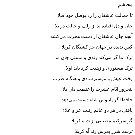
محتشم
تا جمالت عاشقان را زد بوصل خود صلا
جان و دل افتاده‌اند از زلف و خالت در بلا
آنچه جان عاشقان از دست هجرت مى‌کشد
کس ندیده در جهان جز کشتگان کربلا
ترک ما گر مى‌کند رندى و مستى جان من
ترک مستورى و زهدت کرد باید اولا
وقت عیش و موسم شادى و هنگام طرب
پنجروز ایّام عشرت را غنیمت دان دلا
حافظا گر پایبوس شاه دستت مى‌دهد
یافتى در هر دو عالم رتبت عز و علاء
گر سرکنم مصیبتی از شاه کربلا
ترسم شرر بعرش زند آه کربلا