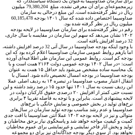
برای سازمان صداوسیما به‌عنوان یک دستگاه سیاستگذار، که
زیرمجموعه‌ای برای آن معرفی نشده، مبلغ 79,380,204 میلیون
ریال در نظر گرفته‌شده است. این مبلغ درحالی به سازمان
صداوسیما اختصاص داده شده که سال ۱۴۰۱ بودجه 60,185,478
میلیون ریال در نظر گرفته‌ شده بود.
رقم در نظر گرفته‌شده برای سازمان صداوسیما در لایحه بودجه
۱۴۰۲ نشان می‌دهد که سهم این سازمان در مقایسه با سال جاری،
32 درصد افزایش یافته است.
با وجود اینکه بودجه صداوسیما در سال آتی 32 درصد افزایش داشته،
اما بازهم روابط عمومی سازمان صداوسیما اعلام کرده بود که این
بودجه کم است. روابط عمومی این سازمان طی اطلاعیه‌ای آورده
است: «در سال ۱۴۰۲ بودجه عمومی دولت ۲۱۶۴ همت است و با
یک محاسبه ساده مشخص می‌شود باید حداقل ۱۵ همت به عنوان
بودجه صداوسیما در بودجه امسال تخصیص داده شود. امسال با
انتقال اعتبار مصوب صداوسیما در تبصره ۱۴ به ردیف اصلی عملا
این ردیف نسبت به سال ۱۴۰۱ تنها حدود ۱۵ درصد رشد داشته و این
نسبت حتی کمتر از افزایش ۲۰ درصدی حقوق کارکنان دولت در
لایحه پیشنهادی است. بنابراین و با توجه به فاصله تقریبا ۴ برابری
نرخ‌های تولید در بخش خصوصی و نمایش خانگی با نرخ‌های
صداوسیما و عدم رشد مناسب بودجه تولید سازمان در سال‌های
متوالی و نیز در لایحه بودجه ۱۴۰۲ عملا آنتن صداوسیما با افت جدی
کمیت و کیفیت مواجه خواهد شد و پاسخگوی نیاز برحق مخاطبان و
تولید و پخش آثار فاخر نمایشی و غیرنمایشی برای عموم مخاطبان
نخواهد بود. از سوی دیگر بودجه جداگانه‌ای نیز برای دو مجموعه