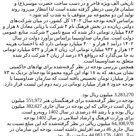
تاریخی الف ویژه فاخر و در دست ساخت حضرت موسی(ع) و
سلمان فارسی درنظر گرفته نشده است لذا انتظار می‌رود روند
تولید این دو مجموعه نیز متوقف یا به شدت کند شود.»
براساس لایحه بودجه سال ۱۴۰۲ کل کشور، در میان شرکت‌های
دولتی زیان‌ده در بخش فرهنگ نام ۴ شرکت با زیانی معادل ۸ هزار و
۴۸۳ میلیارد تومانی ذکر شده که منبع تامین ۳ شرکت، منابع عمومی
دولت است. سازمان صداوسیما براساس برآورد دولت در سال
۱۴۰۲ درآمد ۶ هزار و ۴۰۰ میلیارد تومانی دارد که با احتساب هزینه
۱۳ هزار و ۹۳۲ میلیارد تومانی آن، زیان ۷ هزار و ۵۳۲ میلیارد تومانی
به جا می‌گذارد که درواقع ۸۹ درصد از زیان ۴ شرکت ذکر شده
متعلق به صداوسیما است.
همچنین بررسی بودجه در نظر گرفته‌شده برای نهادهای حاکمیتی
نشان می‌دهد که به ۱۸ نهاد این گروه مجموعا بودجه‌ای نزدیک به ۷۳
هزار میلیارد تومان تخصیص یافته است که سازمان صداوسیما با
بودجه حدود ۸ هزار میلیارد تومانی در رتبه دوم این لیست قرار دارد.
3,283,270 میلیون ریال بود.
بودجه در نظر گرفته‌شده برای فرهنگستان هنر 551,972 میلیون
ریال است درحالی که این بودجه در سال جاری 382,627 میلیون
ریال بوده و با رشد 44 درصدی در سال 1402 روبه‌رو است.
برای وزارت فرهنگ و ارشاد اسلامی در سال 1402 بودجه
64,308,978 میلیون ریالی در نظر گرفته‌شده که این مبلغ نسبت به
سال جاری 46 درصد افزایش داشته است. بودجه این سازمان در
سال 1401، 44,083,176 میلیون ریال بود.