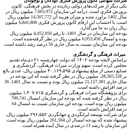
شرکت سهامی کانون پرورش فکری کودکان و نوجوانان
یکی دیگر از شرکت‌های دولتی زیان‌ده در بخش فرهنگی، کانون
پرورش فکری است. درآمد این سازمان 7,665,972 میلیون ریال در
سال 1402 برآورد شده و میزان هزینه آن 14,507,772 میلیون ریال
است. با احتساب این ارقام کانون پرورش فکری 6,841,800 میلیون
ریال زیان به جا می‌گذارد.
بودجه این سازمان در سال 1401، تا رقم 4,452,950 میلیون ریال
بوده و امسال 6,953,456 میلیون ریال در نظر گرفته‌شده است.
بودجه این سازمان نسبت به سال جاری 56 درصد رشد داشته است.
میراث فرهنگی و گردشگری
براساس لایحه بودجه ۱۴۰۲ که دولت چهارشنبه ۲۱ دی‌ماه تقدیم
مجلس کرده است، سهم وزارت میراث فرهنگی، گردشگری و
صنایع دستی از مبلغ پیشنهادی ۳۰,۱۶۹,۵۹۵ میلیون ریال، عددی بالغ
بر 28,565,328، میلیون ریال در نظر گرفته ‌شده که این بودجه در
سال جاری 21,127,381 میلیون ریال بوده و نسبت به سال 1401، 36
درصد افزایش داشته است.
برای پژوهشگاه میراث فرهنگی و گردشگری ۱,۳۰۷,۷۱۵ میلیون
ریال در نظر گرفته‌ شده که بودجه این سازمان امسال 799,741
میلیون ریال بوده است. بودجه این سازمان نسبت به امسال 64
درصد افزایش داشته است.
برای شرکت توسعه ایرانگردی و جهانگردی ۲۹۶,۵۵۲ میلیون ریال،
پیشنهاد شده که بودجه امسال آن 261,504 میلیون ریال بوده است.
این سازمان با رشد 13 درصدی در سال آینده همراه است.