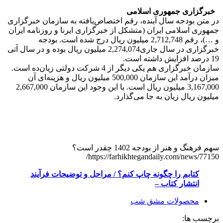
خبرگزاری جمهوری اسلامی
در متن بودجه سال آینده، رقم اختصاص‌یافته به سازمان خبرگزاری
جمهوری اسلامی ایران (متشکل از خبرگزاری ایرنا و روزنامه ایران
و …)، رقم 2,712,748 میلیون ریال درج شده است. بودجه
خبرگزاری در سال جاری2,274,074 میلیون ریال بوده و در سال آتی
19 درصد افزایش داشته است.
سازمان خبرگزاری هم یکی دیگر از 4 شرکت دولتی زیان‌ده است.
میزان درآمد این سازمان 500,000 میلیون ریال و هزینه‌ای آن
3,167,000 میلیون ریال است. با این وجود این سازمان 2,667,000
میلیون ریال زیان به جا می‌گذارد.
سهم فرهنگ و هنر از بودجه 1402 چقدر است؟
https://farhikhtegandaily.com/news/77150/
کتابم را چگونه چاپ کنم؟ / مراحل و توضیحات فرآیند
انتشار کتاب –
محصولات مشق شب
برچسب ها: