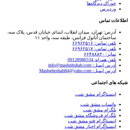
خوراک دیدگاه‌ها
وردپرس
اطلاعات تماس
آدرس: تهران، میدان انقلاب، ابتدای خیابان قدس، پلاک سه،
ساختمان آناتول فرانس، طبقه سه، واحد ۱۱
تلفن تماس: ۶۶۹۶۲۵۱۶
تلفن تماس: ۶۶۹۶۲۵۱۷
نمابر: ۶۶۴۸۸۸۲۰
تلفن همراه: 09128986534
آدرس ایمیل: info@mashghshab.com
آدرس ایمیل: Mashgheshab84@yaho.com
شبکه های اجتماعی
اینستاگرام مشق شب
واتساپ مشق شب
تلگرام مشق شب
تلگرام فروشگاه مشق شب
اینستاگرام فتو مشق شب
اینستاگرام اخبار مشق شب