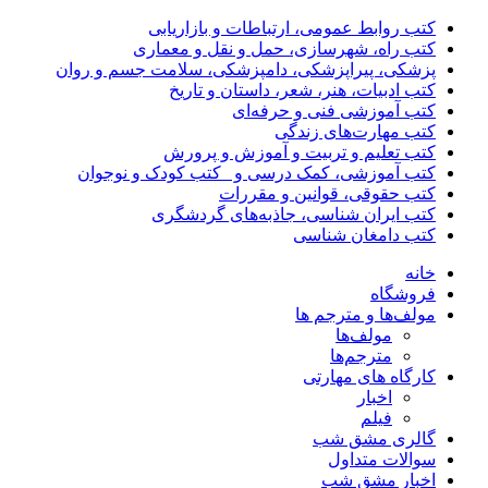
کتب روابط عمومی، ارتباطات و بازاریابی
کتب راه، شهرسازی، حمل و نقل و معماری
پزشکی، پیراپزشکی، دامپزشکی، سلامت جسم و روان
کتب ادبیات، هنر، شعر، داستان و تاریخ
کتب آموزشی فنی و حرفه‌ای
کتب مهارت‌های زندگی
کتب تعلیم و تربیت و آموزش و پرورش
کتب آموزشی، کمک درسی و _کتب کودک و نوجوان
کتب حقوقی، قوانین و مقررات
کتب ایران شناسی، جاذبه‌های گردشگری
کتب دامغان شناسی
خانه
فروشگاه
مولف‌ها و مترجم ها
مولف‌ها
مترجم‌ها
کارگاه های مهارتی
اخبار
فیلم
گالری مشق شب
سوالات متداول
اخبار مشق شب