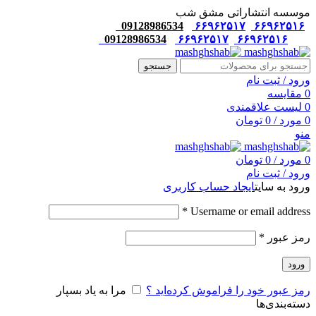
موسسه انتشاراتی مشق شب
09128986534
۶۶۹۶۲۵۱۷
۶۶۹۶۲۵۱۶
09128986534
۶۶۹۶۲۵۱۷
۶۶۹۶۲۵۱۶
جستجو
ورود / ثبت نام
0
مقایسه
0
لیست علاقمندی
0
مورد
/
0
تومان
منو
0
مورد
/
0
تومان
ورود / ثبت نام
ورود به سایت
ایجاد حساب کاربری
*
Username or email address
رمز عبور
*
ورود
رمز عبور خود را فراموش کرده‌اید ؟
مرا به یاد بسپار
دسته‌بندی‌ها