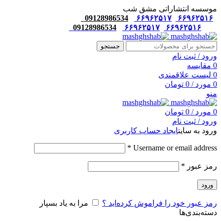
موسسه انتشاراتی مشق شب
09128986534
۶۶۹۶۲۵۱۷
۶۶۹۶۲۵۱۶
09128986534
۶۶۹۶۲۵۱۷
۶۶۹۶۲۵۱۶
جستجو
ورود / ثبت نام
0
مقایسه
0
لیست علاقمندی
0
مورد
/
0
تومان
منو
0
مورد
/
0
تومان
ورود / ثبت نام
ورود به سایت
ایجاد حساب کاربری
*
Username or email address
رمز عبور
*
ورود
رمز عبور خود را فراموش کرده‌اید ؟
مرا به یاد بسپار
دسته‌بندی‌ها