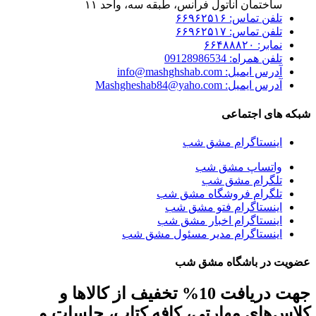
ساختمان آناتول فرانس، طبقه سه، واحد ۱۱
تلفن تماس: ۶۶۹۶۲۵۱۶
تلفن تماس: ۶۶۹۶۲۵۱۷
نمابر: ۶۶۴۸۸۸۲۰
تلفن همراه: 09128986534
آدرس ایمیل: info@mashghshab.com
آدرس ایمیل: Mashgheshab84@yaho.com
شبکه های اجتماعی
اینستاگرام مشق شب
واتساپ مشق شب
تلگرام مشق شب
تلگرام فروشگاه مشق شب
اینستاگرام فتو مشق شب
اینستاگرام اخبار مشق شب
اینستاگرام مدیر مسئول مشق شب
عضویت در باشگاه مشق شب
جهت دریافت 10% تخفیف از کالاها و
کلاس‌های مهارتی، کافه کتاب، جلسات و ...