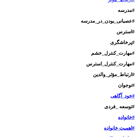
#مدرسه
#عصبانی_بودن_در_مدرسه
#استرس
#پرخاشگری
#مهارت_کنترل_خشم
#مهارت_کنترل_استرس
#ارتباط_مؤثر_والدین
#نوجوان
#خود_آگاهی
#توسعه _فردی
#خانواده
#اهمیت خانواده