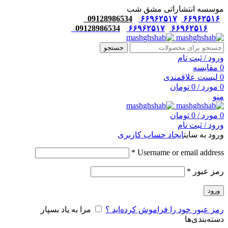
موسسه انتشاراتی مشق شب
09128986534
۶۶۹۶۲۵۱۷
۶۶۹۶۲۵۱۶
09128986534
۶۶۹۶۲۵۱۷
۶۶۹۶۲۵۱۶
جستجو
ورود / ثبت نام
0
مقایسه
0
لیست علاقمندی
0
مورد
/
0
تومان
منو
0
مورد
/
0
تومان
ورود / ثبت نام
ورود به سایت
ایجاد حساب کاربری
*
Username or email address
رمز عبور
*
ورود
رمز عبور خود را فراموش کرده‌اید ؟
مرا به یاد بسپار
دسته‌بندی‌ها