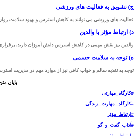
ج) تشویق به فعالیت های ورزشی
فعالیت های ورزشی می توانند به کاهش استرس و بهبود سلامت روان کمک
د) ارتباط مؤثر با والدین
والدین نیز نقش مهمی در کاهش استرس دانش آموزان دارند. برقراری 
ه) توجه به سلامت جسمی
توجه به تغذیه سالم و خواب کافی نیز از موارد مهم در مدیریت استرس 
پایان متن
#کارگاه_مهارتی
#کارگاه _مهارت _زندگی
#ارتباط_مؤثر
#آداب_گفت_‌و_گو
#ارتباط_مؤثر