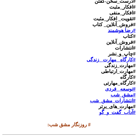
#درست_سخن-گفتن
#افکار_مثبت
#افکار_منفی
#تقویت_ افکار_مثبت
#فروش_آنلاین_ کتاب
#رضا هوشمند
#کتاب
#فروش_آنلاین
#انتشارات
#چاپ_و_نشر
#کارگاه _مهارت _زندگی
#مهارت_زندگی
#مهارت_ارتباطی
#کارگاه
#کارگاه_مهارتی
#توسعه _فردی
#مشق_شب
#انتشارات_مشق_شب
#مهارت_های_برتر
#آداب_گفت_و_گو
#
روزنگار مشق شب
: