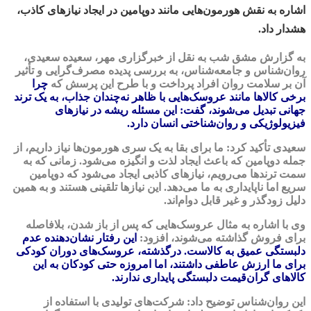
اشاره به نقش هورمون‌هایی مانند دوپامین در ایجاد نیازهای کاذب،
هشدار داد.
به گزارش مشق شب به نقل از خبرگزاری مهر، سعیده سعیدی،
روان‌شناس و جامعه‌شناس، به بررسی پدیده مصرف‌گرایی و تأثیر
آن بر سلامت روان افراد پرداخت و با طرح این پرسش که
چرا
برخی کالاها مانند عروسک‌هایی با ظاهر نه‌چندان جذاب، به یک ترند
جهانی تبدیل می‌شوند، گفت: این مسئله ریشه در نیازهای
فیزیولوژیکی و روان‌شناختی انسان دارد.
سعیدی تأکید کرد: ما برای بقا به یک سری هورمون‌ها نیاز داریم، از
جمله دوپامین که باعث ایجاد لذت و انگیزه می‌شود. زمانی که به
سمت ترندها می‌رویم، نیازهای کاذبی ایجاد می‌شود که دوپامین
سریع اما ناپایداری به ما می‌دهد. این نیازها تلقینی هستند و به همین
دلیل زودگذر و غیر قابل دوام‌اند.
وی با اشاره به مثال عروسک‌هایی که پس از باز شدن، بلافاصله
برای فروش گذاشته می‌شوند، افزود:
این رفتار نشان‌دهنده عدم
دلبستگی عمیق به کالاست. درگذشته، عروسک‌های دوران کودکی
برای ما ارزش عاطفی داشتند، اما امروزه حتی کودکان به این
کالاهای گران‌قیمت دلبستگی پایداری ندارند.
این روان‌شناس توضیح داد: شرکت‌های تولیدی با استفاده از