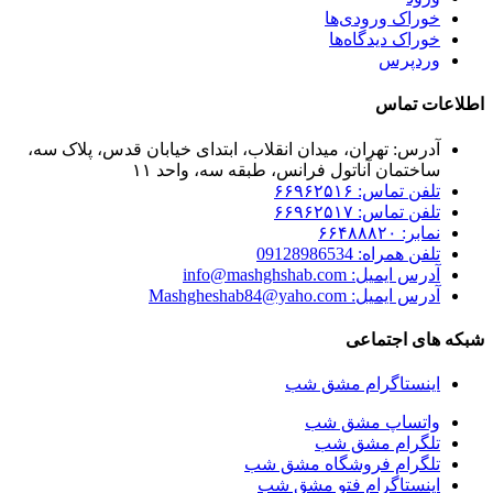
خوراک ورودی‌ها
خوراک دیدگاه‌ها
وردپرس
اطلاعات تماس
آدرس: تهران، میدان انقلاب، ابتدای خیابان قدس، پلاک سه،
ساختمان آناتول فرانس، طبقه سه، واحد ۱۱
تلفن تماس: ۶۶۹۶۲۵۱۶
تلفن تماس: ۶۶۹۶۲۵۱۷
نمابر: ۶۶۴۸۸۸۲۰
تلفن همراه: 09128986534
آدرس ایمیل: info@mashghshab.com
آدرس ایمیل: Mashgheshab84@yaho.com
شبکه های اجتماعی
اینستاگرام مشق شب
واتساپ مشق شب
تلگرام مشق شب
تلگرام فروشگاه مشق شب
اینستاگرام فتو مشق شب