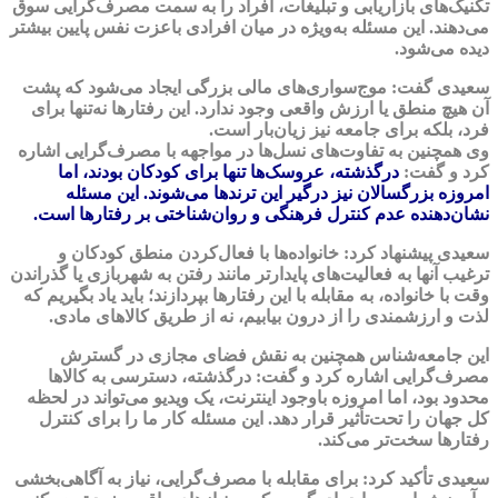
تکنیک‌های بازاریابی و تبلیغات، افراد را به سمت مصرف‌گرایی سوق
می‌دهند. این مسئله به‌ویژه در میان افرادی باعزت نفس پایین بیشتر
دیده می‌شود.
سعیدی گفت: موج‌سواری‌های مالی بزرگی ایجاد می‌شود که پشت
آن هیچ منطق یا ارزش واقعی وجود ندارد. این رفتارها نه‌تنها برای
فرد، بلکه برای جامعه نیز زیان‌بار است.
وی همچنین به تفاوت‌های نسل‌ها در مواجهه با مصرف‌گرایی اشاره
کرد و گفت:
درگذشته، عروسک‌ها تنها برای کودکان بودند، اما
امروزه بزرگسالان نیز درگیر این ترندها می‌شوند. این مسئله
نشان‌دهنده عدم کنترل فرهنگی و روان‌شناختی بر رفتارها است.
سعیدی پیشنهاد کرد: خانواده‌ها با فعال‌کردن منطق کودکان و
ترغیب آنها به فعالیت‌های پایدارتر مانند رفتن به شهربازی یا گذراندن
وقت با خانواده، به مقابله با این رفتارها بپردازند؛ باید یاد بگیریم که
لذت و ارزشمندی را از درون بیابیم، نه از طریق کالاهای مادی.
این جامعه‌شناس همچنین به نقش فضای مجازی در گسترش
مصرف‌گرایی اشاره کرد و گفت: درگذشته، دسترسی به کالاها
محدود بود، اما امروزه باوجود اینترنت، یک ویدیو می‌تواند در لحظه
کل جهان را تحت‌تأثیر قرار دهد. این مسئله کار ما را برای کنترل
رفتارها سخت‌تر می‌کند.
سعیدی تأکید کرد: برای مقابله با مصرف‌گرایی، نیاز به آگاهی‌بخشی