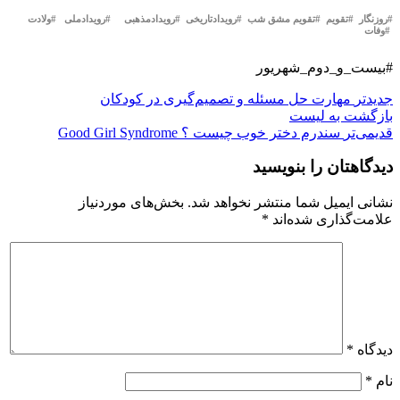
#روزنگار #تقویم #تقویم مشق شب #رویدادتاریخی #رویدادمذهبی #رویدادملی #ولادت
#وفات
#بیست_و_دوم_شهریور
جدیدتر
مهارت حل مسئله و تصمیم‌گیری در کودکان
بازگشت بە لیست
قدیمی‌تر
سندرم دختر خوب چیست ؟ Good Girl Syndrome
دیدگاهتان را بنویسید
نشانی ایمیل شما منتشر نخواهد شد.
بخش‌های موردنیاز
علامت‌گذاری شده‌اند
*
دیدگاه
*
نام
*