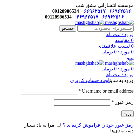
موسسه انتشاراتی مشق شب
09128986534
۶۶۹۶۲۵۱۷
۶۶۹۶۲۵۱۶
09128986534
۶۶۹۶۲۵۱۷
۶۶۹۶۲۵۱۶
جستجو
ورود / ثبت نام
0
مقایسه
0
لیست علاقمندی
0
مورد
/
0
تومان
منو
0
مورد
/
0
تومان
ورود / ثبت نام
ورود به سایت
ایجاد حساب کاربری
*
Username or email address
رمز عبور
*
ورود
رمز عبور خود را فراموش کرده‌اید ؟
مرا به یاد بسپار
دسته‌بندی‌ها