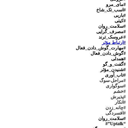
#مای_مرو
#اسب_تک_شاخ
#باربی
#کیتی
#سلامت_روان
#مصرف_گرایی
#عروسک_ترند
#ارتباط مؤثر
#مهارت_گوش_دادن_فعال
#گوش_دادن_فعال
#همدلی
#گفت_و_گو
#شنیدن_مؤثر
#تاب_آوری
#مراحل-سوگ
#سوگواری
#خشم
#پذیرش
#انکار
#چانه_زدن
#افسردگی
#سلامت_روان
“Uptalk”#