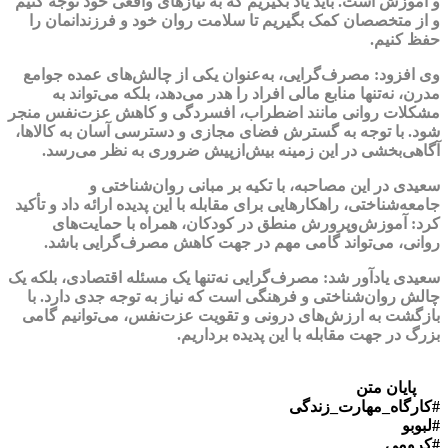
و آموزش است. باید یاد بگیریم که به نیازهای واقعی خود توجه کنیم
و از متخصصان کمک بگیریم تا سلامت روان خود و فرزندانمان را
حفظ کنیم.
وی افزود: مصرف‌گرایی، به‌عنوان یکی از چالش‌های عمده جوامع
مدرن، نه‌تنها منابع مالی افراد را هدر می‌دهد، بلکه می‌تواند به
مشکلات روانی مانند اضطراب، افسردگی و کاهش عزت‌نفس منجر
شود. با توجه به گسترش فضای مجازی و دسترسی آسان به کالاها،
آگاهی‌بخشی در این زمینه بیش‌ازپیش ضروری به نظر می‌رسد.
سعیدی در این مصاحبه، با تکیه بر مبانی روان‌شناختی و
جامعه‌شناختی، راهکارهایی برای مقابله با این پدیده ارائه داد و تأکید
کرد: آموزش‌وپرورش منطق در کودکان، همراه با حمایت‌های
روانی، می‌تواند گامی مهم در جهت کاهش مصرف‌گرایی باشد.
سعیدی یادآور شد: مصرف‌گرایی نه‌تنها یک مسئله اقتصادی، بلکه یک
چالش روان‌شناختی و فرهنگی است که نیاز به توجه جدی دارد. با
بازگشت به ارزش‌های درونی و تقویت عزت‌نفس، می‌توانیم گامی
بزرگ در جهت مقابله با این پدیده برداریم.
پایان متن
#کارگاه_مهارت_زندگی
#لبوبو
#کرومی