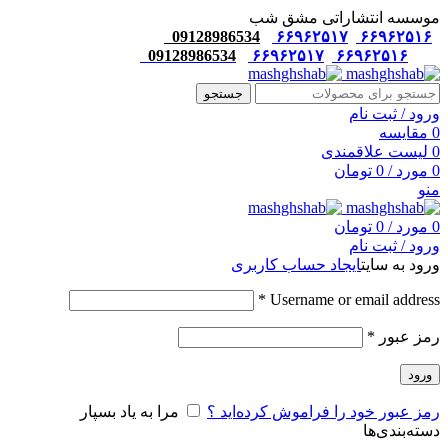
موسسه انتشاراتی مشق شب
09128986534
۶۶۹۶۲۵۱۷
۶۶۹۶۲۵۱۶
09128986534
۶۶۹۶۲۵۱۷
۶۶۹۶۲۵۱۶
جستجو
ورود / ثبت نام
0
مقایسه
0
لیست علاقمندی
0
مورد
/
0
تومان
منو
0
مورد
/
0
تومان
ورود / ثبت نام
ورود به سایت
ایجاد حساب کاربری
*
Username or email address
رمز عبور
*
ورود
رمز عبور خود را فراموش کرده‌اید ؟
مرا به یاد بسپار
دسته‌بندی‌ها