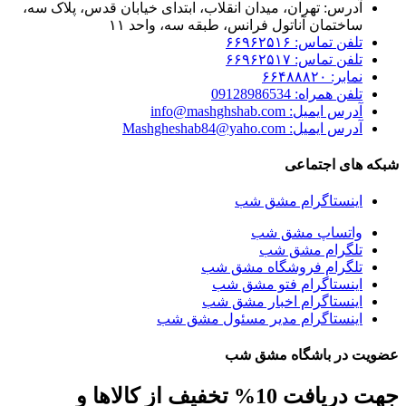
آدرس: تهران، میدان انقلاب، ابتدای خیابان قدس، پلاک سه،
ساختمان آناتول فرانس، طبقه سه، واحد ۱۱
تلفن تماس: ۶۶۹۶۲۵۱۶
تلفن تماس: ۶۶۹۶۲۵۱۷
نمابر: ۶۶۴۸۸۸۲۰
تلفن همراه: 09128986534
آدرس ایمیل: info@mashghshab.com
آدرس ایمیل: Mashgheshab84@yaho.com
شبکه های اجتماعی
اینستاگرام مشق شب
واتساپ مشق شب
تلگرام مشق شب
تلگرام فروشگاه مشق شب
اینستاگرام فتو مشق شب
اینستاگرام اخبار مشق شب
اینستاگرام مدیر مسئول مشق شب
عضویت در باشگاه مشق شب
جهت دریافت 10% تخفیف از کالاها و