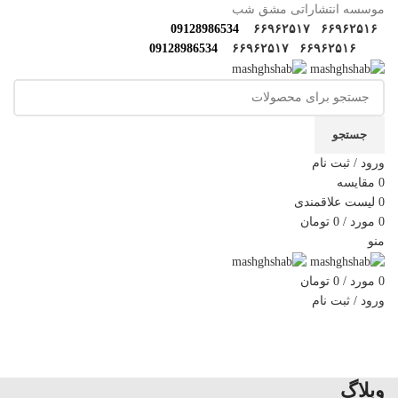
موسسه انتشاراتی مشق شب
09128986534
۶۶۹۶۲۵۱۷
۶۶۹۶۲۵۱۶
09128986534
۶۶۹۶۲۵۱۷
۶۶۹۶۲۵۱۶
جستجو
ورود / ثبت نام
0
مقایسه
0
لیست علاقمندی
0
مورد
/
0
تومان
منو
0
مورد
/
0
تومان
ورود / ثبت نام
دسته‌بندی‌ها
خانه
فروشگاه
مولف‌ها و مترجم ها
کارگاه های مهارتی
گالری مشق شب
سوالات متداول
اخبار مشق شب
سایر آثار
درباره ما
تماس با ما
وبلاگ