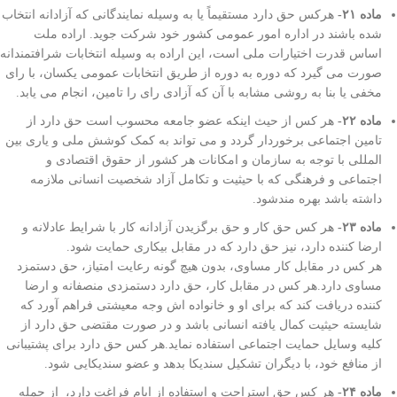
ماده ۲۱-
هرکس حق دارد مستقیماً یا به وسیله نمایندگانی که آزادانه انتخاب
شده باشند در اداره امور عمومی کشور خود شرکت جوید. اراده ملت
اساس قدرت اختیارات ملی است، این اراده به وسیله انتخابات شرافتمندانه
صورت می گیرد که دوره به دوره از طریق انتخابات عمومی یکسان، با رای
مخفی یا بنا به روشی مشابه با آن که آزادی رای را تامین، انجام می یابد.
ماده ۲۲-
هر کس از حیث اینکه عضو جامعه محسوب است حق دارد از
تامین اجتماعی برخوردار گردد و می تواند به کمک کوشش ملی و یاری بین
المللی با توجه به سازمان و امکانات هر کشور از حقوق اقتصادی و
اجتماعی و فرهنگی که با حیثیت و تکامل آزاد شخصیت انسانی ملازمه
داشته باشد بهره مندشود.
ماده ۲۳-
هر کس حق کار و حق برگزیدن آزادانه کار با شرایط عادلانه و
ارضا کننده دارد، نیز حق دارد که در مقابل بیکاری حمایت شود.
هر کس در مقابل کار مساوی، بدون هیچ گونه رعایت امتیاز، حق دستمزد
مساوی دارد.هر کس در مقابل کار، حق دارد دستمزدی منصفانه و ارضا
کننده دریافت کند که برای او و خانواده اش وجه معیشتی فراهم آورد که
شایسته حیثیت کمال یافته انسانی باشد و در صورت مقتضی حق دارد از
کلیه وسایل حمایت اجتماعی استفاده نماید.هر کس حق دارد برای پشتیبانی
از منافع خود، با دیگران تشکیل سندیکا بدهد و عضو سندیکایی شود.
ماده ۲۴-
هر کس حق استراحت و استفاده از ایام فراغت دارد، از جمله