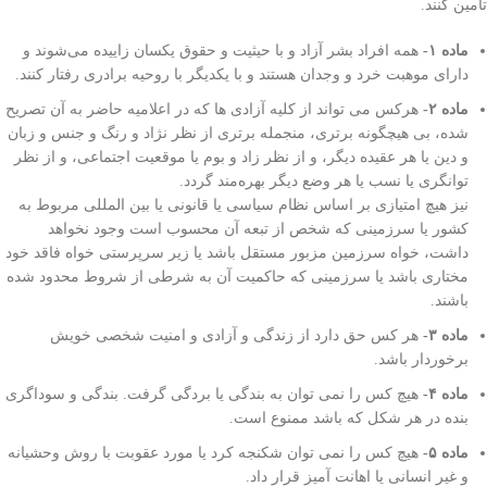
تامين كنند.
ماده ۱-
همه افراد بشر آزاد و با حیثیت و حقوق یکسان زاییده می‌شوند و
دارای موهبت خرد و وجدان هستند و با یکدیگر با روحیه برادری رفتار کنند.
ماده ۲-
هرکس می تواند از کلیه آزادی ها که در اعلامیه حاضر به آن تصریح
شده، بی هیچگونه برتری، منجمله برتری از نظر نژاد و رنگ و جنس و زبان
و دین یا هر عقیده دیگر، و از نظر زاد و بوم یا موقعیت اجتماعی، و از نظر
توانگری یا نسب یا هر وضع دیگر بهره‌مند گردد.
نیز هیچ امتیازی بر اساس نظام سیاسی یا قانونی یا بین المللی مربوط به
کشور یا سرزمینی که شخص از تبعه آن محسوب است وجود نخواهد
داشت، خواه سرزمین مزبور مستقل باشد یا زیر سرپرستی خواه فاقد خود
مختاری باشد یا سرزمینی که حاکمیت آن به شرطی از شروط محدود شده
باشند.
ماده ۳-
هر کس حق دارد از زندگی و آزادی و امنیت شخصی خویش
برخوردار باشد.
ماده ۴-
هیچ کس را نمی توان به بندگی یا بردگی گرفت. بندگی و سوداگری
بنده در هر شکل که باشد ممنوع است.
ماده ۵-
هیچ کس را نمی توان شکنجه کرد یا مورد عقوبت با روش وحشیانه
و غیر انسانی یا اهانت آمیز قرار داد.