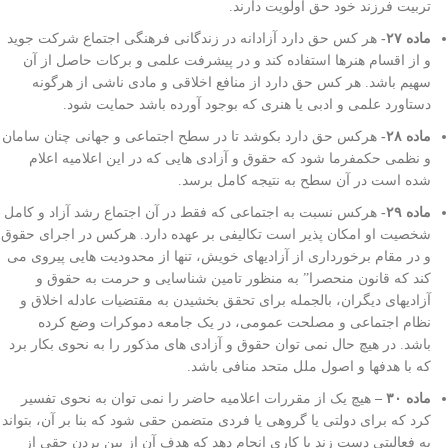
تربیت فرزند خود حق اولویت دارند.
ماده ۲۷-
هر کس حق دارد آزادانه در زندگانی فرهنگی اجتماع شرکت جوید
و از اقسام هنرها استفاده کند و در پیشرفت علمی و برکات حاصل از آن
سهیم باشد. هر کس حق دارد از منافع اخلاقی و مادی ناشی از هرگونه
دستاورد علمی و ادبی یا هنری که بوجود آورده باشد حمایت شود.
ماده ۲۸-
هرکس حق دارد بکوشد تا در سطح اجتماعی و جهانی چنان سامان
و نظمی حکمفرما شود که حقوق و آزادی هایی که در این اعلامیه اعلام
شده است در آن سطح به نتیجه کامل برسد.
ماده ۲۹-
هرکس نسبت به اجتماعی که فقط در آن اجتماع رشد آزاد و کامل
شخصیت او امکان پذیر است تکالیفی بر عهده دارد. هرکس در اجرای حقوق
و در مقام برخورداری از آزادیهای خویش، تنها از محدودیت هایی پیروی می
کند که قانون منحصرا” به منظور تامین شناسایی و حرمت به حقوق و
آزادیهای دیگران، بالجمله برای تحقق بخشیدن به مقتضیات عادله اخلاق و
نظام اجتماعی و مصلحت عمومی، در یک جامعه دموکرات وضع کرده
باشد. در هیچ حال نمی توان حقوق و آزادی های مذکور را به نحوی بکار برد
که با هدفها و اصول ملل متحد منافی باشد.
ماده ۳۰
–
هیچ یک از مقررات اعلامیه حاضر را نمی توان به نحوی تفسیر
کرد که برای دولتی یا گروهی یا فردی متضمن حقی شود که بنا بر آن، بتواند
به فعالیتی دست زند یا کاری انجام دهد که هدف آن از بین بردن حقی از