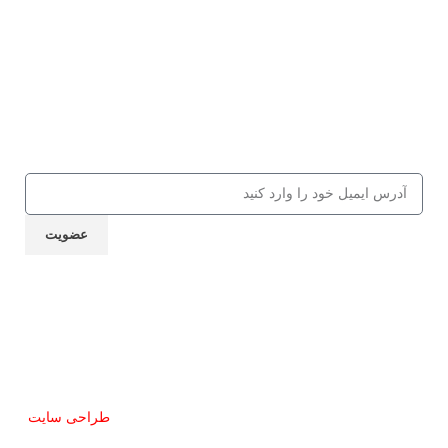
عضویت در باشگاه مشق شب
جهت دریافت 10% تخفیف از کالاها و
کلاس‌های مهارتی، کافه کتاب، جلسات و
... ایمیل خود را ارسال نمایید
عضویت
نماد اعتماد
تمام حقوق این سایت برای مشق شب محفوظ است.
طراحی سایت
توسط آرشیتاوب