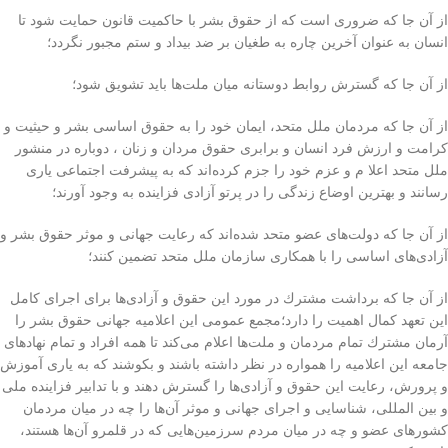
از آن جا كه ضروری است كه از حقوق بشر با حاكميت قانون حمايت شود تا
انسان به عنوان آخرين چاره به طغيان بر ضد بيداد و ستم مجبور نگردد؛
از آن جا كه گسترش روابط دوستانه ميان ملت‌ها بايد تشويق شود؛
از آن جا كه مردمان ملل متحد، ايمان خود را به حقوق اساسی بشر و حيثيت و
كرامت و ارزش فرد انسان و برابری حقوق مردان و زنان ، دوباره در منشور
ملل متحد اعلا م و عزم خود را جزم كرده‌اند كه به پيشرفت اجتماعی ياری
رسانند و بهترين اوضاع زندگی را در پرتو آزادی فزاينده به وجود آورند؛
از آن جا كه دولت‌های عضو متحد شده‌اند كه رعايت جهانی و موثر حقوق بشر و
آزادی‌های اساسی را با همكاری سازمان ملل متحد تضمين كنند؛
از آن جا كه برداشت مشترك در مورد اين حقوق و آزادی‌ها برای اجرای كامل
اين تعهد كمال اهميت را دارد؛مجمع عمومی اين اعلاميه جهانی حقوق بشر را
آرمان مشترك تمام مردمان و ملت‌ها اعلام می‌كند تا همه افراد و تمام نهادهای
جامعه اين اعلاميه را همواره در نظر داشته باشند و بكوشند كه به ياری آموزش
و پرورش، رعايت اين حقوق و آزادی‌ها را گسترش دهند و با تدابير فزاينده ملی
و بين المللی، شناسايی و اجرای جهانی و موثر آن‌ها را چه در ميان مردمان
كشورهای عضو و چه در ميان مردم سرزمين‌هايی كه در قلمرو آن‌ها هستند،