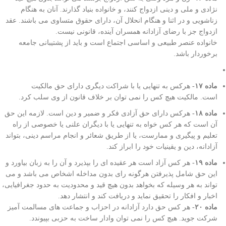
نژادی و ملی و دینی ازدواج کنند، و خانواده بنیاد گذارند. آنان به هنگام
زناشویی و در اثنا و هنگام انحلال آن، دارای حقوق متساوی می باشند. عقد
ازدواج جز با رضای آزادانه همسران آینده، قانونی نیست.
خانواده عنصر طبیعی و اساسی اجتماع است و باید از پشتیبانی جامعه
برخوردار باشد.
ماده ۱۷-
هرکس به تنهایی یا با شراکت دیگری دارای حق مالکیت
است. مالکیت هیچ کس را نمی توان بر خلاف قانون از وی سلب کرد.
ماده ۱۸-
هرکس دارای حق آزادی فکر و ضمیر و دین است. لازمه این حق
آن است که هر کس خواه به تنهایی یا با دیگران علنی یا خصوصی از راه
تعلیم و پیگیری و ممارست، یا از طریق شعائر و انجام مراسم دینی، بتواند
آزادانه، دین و یقینیات خود را ابراز کند.
ماده ۱۹-
هر کس آزاد است هر عقیده ای را بپذیرد و آن را به زبان بیاورد و
این حق شامل پذیرفتن هرگونه رای بدون مداخله اشخاص می باشد و می
تواند به هر وسیله که بخواهد بدون هیچ قید و محدودیت به حدود جغرافیایی،
اخبار و افکار را تحقیق نماید و دریافت کند و انتشار دهد.
ماده ۲۰-
هر کس حق دارد آزادانه در احزاب و جماعت های مسالمت آمیز
شرکت جوید. هیچ کس را نمی توان وادار ساخت به حزبی بپیوندد.