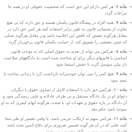
ماده ۶-
هر کس دارای این حق است که شخصیت حقوقی او در همه جا
مراعات گردد.
ماده ۷-
همه افراد در پیشگاه قانون یکسان هستند و حق دارند که بی هیچ
تفاوت از پشتیبانی قانون به طور برابر استفاده کنند.هر کس حق دارد در
مقابل هرگونه تبعیض که ناقض این اعلامیه باشد ودر مقابل هرگونه عملی
که چنین تبعیضی را تشویق کند، از حمایت یکسان قانون برخوردار گردد.
ماده ۸
– هرکس می تواند از تعدی به حقوق اصلی که به موجب قانون
اساسی یا قانونهای دیگر برای او شناخته شده است به دادگاههای صلاحیت
دار ملی متوسل گردد تا حقش استیفا شود.
ماده ۹-
هیچ کس را نمی توان خودسرانه بازداشت کرد یا زندانی ساخت یا
تبعید نمود.
ماده ۱۰-
هرکس حق دارد با استفاده کامل از تساوی حقوق با دیگران،
دعوای او در یک دادگاه مستقل و بی طرف عادلانه و علنی رسیدگی شود و
آن دادگاه در باره حقوق و تعهدات او، یا صحت هرگونه اتهام کیفری که به او
متوجه باشد حکم دهد.
ماده ۱۱-
هرکس متهم به ارتکاب جرمی باشد، تا وقتی تقصیر او طی محا
کمه علنی که در آن هر گونه تضمین ضروری برای دفاع تامین شده باشد
قانونا” به ثبوت نرسد، بی گناه محسوب می شود.