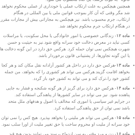
همچنین هیچکس به علت ارتکاب عملی یا خودداری از عملی محکوم نخواهد
شد مگر وقتی که آن کار بموجب قوانین ملی یا بین المللی در هنگام
ارتکاب، جرم محسوب باشد. نیز هیچکس به مجازاتی بیش از مجازات مقرر
در هنگام ارتکاب جرم محکوم نخواهد شد.
ماده ۱۲-
زندگانی خصوصی یا امور خانوادگی یا محل سکونت، یا مراسلات
کسی نباید در معرض دخالت خود سرانه واقع شود.نیز به حیثیت و حسن
شهرت هیچکس نمی توان حمله کرد. هرکس حق دارد در این گونه دخالت ها
یا این گونه تجاوزها، از پشتیبانی قانون برخوردار باشد.
ماده ۱۳-
هرکس حق دارد در داخل هر کشور آزادانه نقل مکان کند و هر کجا
بخواهد اقامت گزیند.هرکس می تواند هر کشوری را که بخواهد، من جمله
کشور خود را،ترک کند و می تواند به کشور خود باز گردد.
ماده ۱۴-
هرکس حق دارد برای گریز از هر گونه شکنجه و فشار به جایی
پناهنده شود. نیز می تواند در سایر کشورها از پناهندگی استفاده کند.
در جرایم غیر سیاسی یا اموری که مخالف با اصول و هدفهای ملل متحد
باشد نمی توان از حق پناهندگی استفاده کرد.
ماده ۱۵-
هرکس می تواند هر ملیتی را بخواهد بپذیرد. هیچ کس را نمی توان
خود سرانه از ملیت او محروم ساخت یا حق تغییر ملیت از اورا سلب نمود.
ماده ۱۶-
زن و مرد وقتی به سن ازدواج برسند می توانند بدون هیچ قید