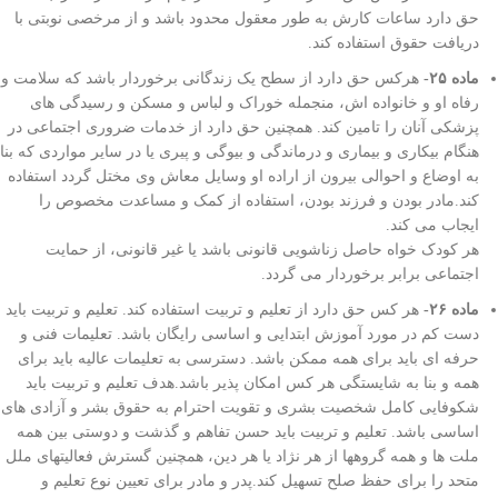
حق دارد ساعات کارش به طور معقول محدود باشد و از مرخصی نوبتی با
دریافت حقوق استفاده کند.
ماده ۲۵-
هرکس حق دارد از سطح یک زندگانی برخوردار باشد که سلامت و
رفاه او و خانواده اش، منجمله خوراک و لباس و مسکن و رسیدگی های
پزشکی آنان را تامین کند. همچنین حق دارد از خدمات ضروری اجتماعی در
هنگام بیکاری و بیماری و درماندگی و بیوگی و پیری یا در سایر مواردی که بنا
به اوضاع و احوالی بیرون از اراده او وسایل معاش وی مختل گردد استفاده
کند.مادر بودن و فرزند بودن، استفاده از کمک و مساعدت مخصوص را
ایجاب می کند.
هر کودک خواه حاصل زناشویی قانونی باشد یا غیر قانونی، از حمایت
اجتماعی برابر برخوردار می گردد.
ماده ۲۶-
هر کس حق دارد از تعلیم و تربیت استفاده کند. تعلیم و تربیت باید
دست کم در مورد آموزش ابتدایی و اساسی رایگان باشد. تعلیمات فنی و
حرفه ای باید برای همه ممکن باشد. دسترسی به تعلیمات عالیه باید برای
همه و بنا به شایستگی هر کس امکان پذیر باشد.هدف تعلیم و تربیت باید
شکوفایی کامل شخصیت بشری و تقویت احترام به حقوق بشر و آزادی های
اساسی باشد. تعلیم و تربیت باید حسن تفاهم و گذشت و دوستی بین همه
ملت ها و همه گروهها از هر نژاد یا هر دین، همچنین گسترش فعالیتهای ملل
متحد را برای حفظ صلح تسهیل کند.پدر و مادر برای تعیین نوع تعلیم و