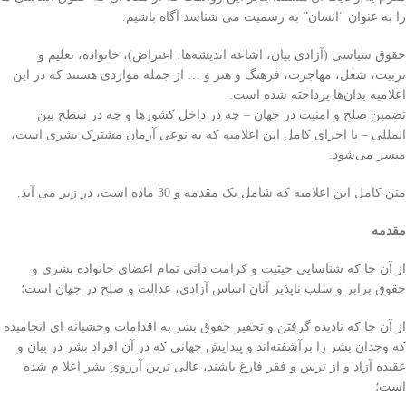
را به عنوان “انسان” به رسمیت می شناسد آگاه باشیم.
حقوق سیاسی (آزادی بیان، اشاعه اندیشه‌ها، اعتراض)، خانواده، تعلیم و
تربیت، شغل، مهاجرت، فرهنگ و هنر و … از جمله مواردی هستند که در این
اعلامیه بدان‌ها پرداخته شده است.
تضمین صلح و امنیت در جهان – چه در داخل کشورها و چه در سطح بین
المللی – با اجرای کامل این اعلامیه که به نوعی آرمان مشترک بشری است،
میسر می‌شود.
متن کامل این اعلامیه که شامل یک مقدمه و 30 ماده است، در زیر می آید.
مقدمه
از آن جا كه شناسايی حيثيت و كرامت ذاتی تمام اعضای خانواده بشری و
حقوق برابر و سلب ناپذير آنان اساس آزادی، عدالت و صلح در جهان است؛
از آن جا كه ناديده گرفتن و تحقير حقوق بشر به اقدامات وحشيانه ای انجاميده
كه وجدان بشر را برآشفته‌اند و پيدايش جهانی كه در آن افراد بشر در بيان و
عقيده آزاد و از ترس و فقر فارغ باشند، عالی ترين آرزوی بشر اعلا م شده
است؛