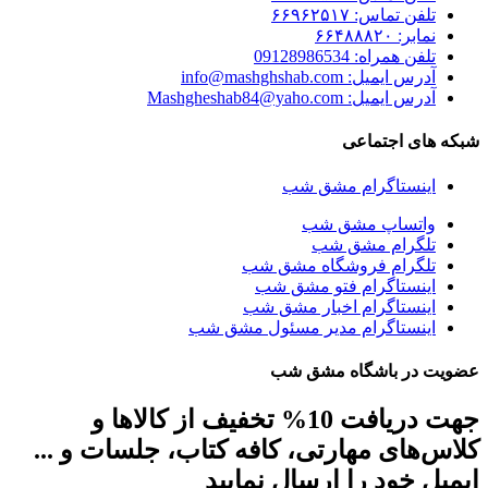
تلفن تماس: ۶۶۹۶۲۵۱۷
نمابر: ۶۶۴۸۸۸۲۰
تلفن همراه: 09128986534
آدرس ایمیل: info@mashghshab.com
آدرس ایمیل: Mashgheshab84@yaho.com
شبکه های اجتماعی
اینستاگرام مشق شب
واتساپ مشق شب
تلگرام مشق شب
تلگرام فروشگاه مشق شب
اینستاگرام فتو مشق شب
اینستاگرام اخبار مشق شب
اینستاگرام مدیر مسئول مشق شب
عضویت در باشگاه مشق شب
جهت دریافت 10% تخفیف از کالاها و
کلاس‌های مهارتی، کافه کتاب، جلسات و ...
ایمیل خود را ارسال نمایید