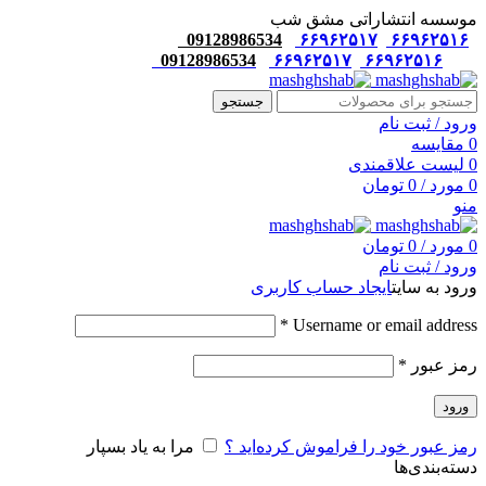
موسسه انتشاراتی مشق شب
09128986534
۶۶۹۶۲۵۱۷
۶۶۹۶۲۵۱۶
09128986534
۶۶۹۶۲۵۱۷
۶۶۹۶۲۵۱۶
جستجو
ورود / ثبت نام
0
مقایسه
0
لیست علاقمندی
0
مورد
/
0
تومان
منو
0
مورد
/
0
تومان
ورود / ثبت نام
ورود به سایت
ایجاد حساب کاربری
*
Username or email address
رمز عبور
*
ورود
رمز عبور خود را فراموش کرده‌اید ؟
مرا به یاد بسپار
دسته‌بندی‌ها