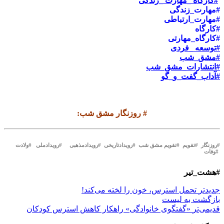
#کارگاه _مهارت _زندگی
#مهارت_زندگی
#مهارت_ارتباطی
#کارگاه
#کارگاه_مهارتی
#توسعه _فردی
#مشق_شب
#انتشارات_مشق_شب
#آداب_گفت_و_گو
#
روزنگار مشق شب
:
#روزنگار #تقویم #تقویم مشق شب #رویدادتاریخی #رویدادمذهبی #رویدادملی #ولادت
#وفات
#هشت_تیر
جدیدتر
تحمل استرس، خون را لخته می‌کند!
بازگشت بە لیست
قدیمی‌تر
«گفتگوی خانوادگی» راهکار کاهش استرس کودکان