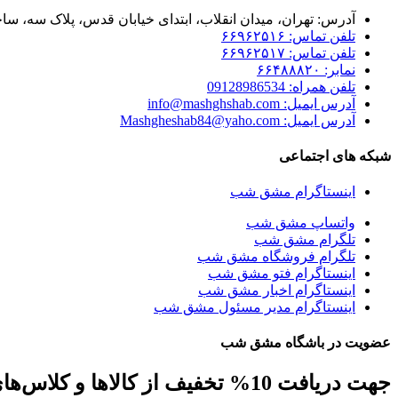
آدرس: تهران، میدان انقلاب، ابتدای خیابان قدس، پلاک سه، ساخت
تلفن تماس: ۶۶۹۶۲۵۱۶
تلفن تماس: ۶۶۹۶۲۵۱۷
نمابر: ۶۶۴۸۸۸۲۰
تلفن همراه: 09128986534
آدرس ایمیل: info@mashghshab.com
آدرس ایمیل: Mashgheshab84@yaho.com
شبکه های اجتماعی
اینستاگرام مشق شب
واتساپ مشق شب
تلگرام مشق شب
تلگرام فروشگاه مشق شب
اینستاگرام فتو مشق شب
اینستاگرام اخبار مشق شب
اینستاگرام مدیر مسئول مشق شب
عضویت در باشگاه مشق شب
جهت دریافت 10% تخفیف از کالاها و کلاس‌های مهارتی، کافه کتاب، جلسات و ... ایمیل خود را ارسال نمایید