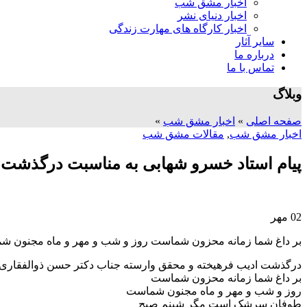
اخبار مشق شب
اخبار دنیای نشر
اخبار کارگاه های مهارت زندگی
سایر آثار
درباره ما
تماس با ما
وبلاگ
صفحه اصلی
»
اخبار مشق شب
»
اخبار مشق شب
,
مقالات مشق شب
پیام استاد خسرو شهابی به مناسبت درگذشت 
02
مهر
بر داغ شما زمانه محزون شماست روز و شب و مهر و ماه مجنون ش
درگذشت ادیب فرهیخته و محقق وارسته جناب دکتر حسن ذوالفقاری را
بر داغ شما زمانه محزون شماست
روز و شب و مهر و ماه مجنون شماست
طوفان سرشک است مگر شبنم صبح