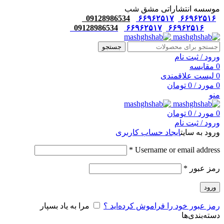
موسسه انتشاراتی مشق شب
09128986534
۶۶۹۶۲۵۱۷
۶۶۹۶۲۵۱۶
09128986534
۶۶۹۶۲۵۱۷
۶۶۹۶۲۵۱۶
جستجو
ورود / ثبت نام
0
مقایسه
0
لیست علاقمندی
0
مورد
/
0
تومان
منو
0
مورد
/
0
تومان
ورود / ثبت نام
ورود به سایت
ایجاد حساب کاربری
*
Username or email address
رمز عبور
*
ورود
رمز عبور خود را فراموش کرده‌اید ؟
مرا به یاد بسپار
دسته‌بندی‌ها