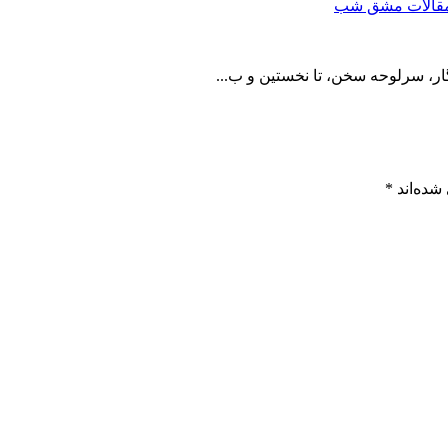
قالات مشق شب
گار، سرلوحه سخن، تا نخستین و ب...
شده‌اند
*