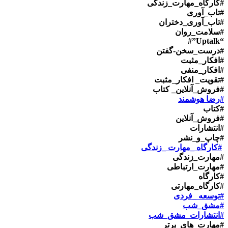
#کارگاه_مهارت_زندگی
#تاب_آوری
#تاب_آوری_دختران
#سلامت_روان
“Uptalk”#
#درست_سخن-گفتن
#افکار_مثبت
#افکار_منفی
#تقویت_ افکار_مثبت
#فروش_آنلاین_ کتاب
#رضا هوشمند
#کتاب
#فروش_آنلاین
#انتشارات
#چاپ_و_نشر
#کارگاه _مهارت _زندگی
#مهارت_زندگی
#مهارت_ارتباطی
#کارگاه
#کارگاه_مهارتی
#توسعه _فردی
#مشق_شب
#انتشارات_مشق_شب
#مهارت_های_برتر