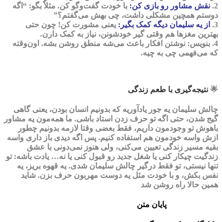
2.
نقش مشاور رو بازی کن:
با خودت گفت‌وگو کن. مثلاً بگو: “اگه
دوستم همچین مشکلی داشت، چی بهش می‌گفتم؟”
3.
از یه سلیمان دیگه کمک بگیر:
یعنی مشورت کن! چون حتی
بهترین مغزها هم وقتی گیر خودشونن، نیاز به کمک دارن.
4. بنویس: نوشتن افکار باعث می‌شه منطق روشن بشه. اون‌وقته
که می‌فهمی چی به چیه.
🌟
نتیجه‌گیری با طعم زندگی
چالش سلیمان یه جور یادآوریه که بدونیم انسان بودن، یعنی گاهی
گیج شدن، حتی اگه تو حرف زدن استاد باشی. ما همه‌مون یه مشاور
باهوش تو وجودمون داریم، فقط بعضی وقتا لازمه بدونیم چطور
ازش واسه خودمون هم استفاده کنیم. پس اگه دیدی باز داری واسه
بقیه مسیر زندگی تعیین می‌کنی، ولی هنوز نمی‌دونی با عشق
زندگیت چیکار کنی یا شغل جدید رو قبول کنی یا نه… یادت باشه: تو
تنها نیستی، تو فقط درگیر چالش سلیمان شدی. یه قهوه بریز، یه
نفس بکش، و با خودت مثل یه دوست مهربون حرف بزن. شاید
همین حالا راه روشن شد
پایان متن