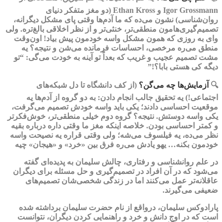
Igor Grossmann و Ethan Kross (دو مغز متفکر دنیای
روان‌شناسی) نشون می‌ده که ما آدم‌ها وقتی پای مشکل دیگرانه،
تصمیم‌گیری‌هامون منطقی‌تر، خنثی‌تر و از نظر اخلاقی بالغ‌تره. ولی
وای به روزی که همون مشکل واسه خودمون پیش بیاد! اون‌وقت
منطق می‌ره مرخصی، احساسات فرمانده می‌شن و نتیجه؟ یه
مشت تصمیم عجیب و غریب که بعداً تو آینه به خودت می‌گی: “تو
دیگه کی‌ هستی بابا؟!”
🔍
آزمایش‌ها چه می‌گن؟
(از کف دانشگاه تا دل شبکه‌های
اجتماعی!) یه تحقیق جالب انجام دادن: به دو گروه از آدم‌ها یه
موقعیت احساسی دادند؛ یکی باید واسه خودش تصمیم می‌گرفت،
یکی واسه دوستش. نتیجه؟ گروه دوم خیلی منطقی‌تر، خوش‌فکرتر
و کمتر احساسی بودن. خلاصه اینکه مغز ما وقتی داره درباره بقیه
نظر می‌ده، یه فیلسوف می‌شه؛ ولی وقتی قراره یه نصیحت واسه
خودمون بکنه… یهو یادش می‌ره فرق بین «خرد» و «هیجان» چیه
در علم روانشناسی و رفتاری، چالش سلیمان به پدیده‌ای گفته
می‌شود که در آن افراد در تصمیم‌گیری و حل مسئله برای دیگران
عاقلانه‌تر عمل می‌کنند اما در زندگی شخصی‌شان تصمیم‌های
ضعیفی می‌گیرند.
پارادوکس سلیمان، درواقع از نام حضرت سلیمان برداشته شده
است که در اوج دانش و خرد و راهنمایی کردن دیگران، نتوانست