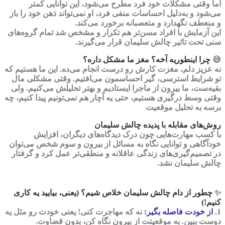
اما وقتی مشکلات خود فرد مطرح می‌شود، این توانایی کمتر
می‌شود و به‌دلیل احساسات منفی فرد، او نمی‌تواند ذهن خود را باز
و منعطف نگهدارد و متعصبانه برخورد می‌کند.
این آزمایش با افراد مسن‌تر هم تکرار و مشخص شد تمام گروه‌های
سنی تحت تاثیر چالش سلیمان قرار می‌گیرند.
😅
چرا اینطوریه آخه؟ مغز ما مشکل داره؟
نه عزیز دلم، مغزت کارش رو درست انجام می‌ده. این ما هستیم که
تو شرایط استرسی، گیر احساسمون می‌افتیم. وقتی مشکلی مال
بقیه‌ست، ما بیرون از ماجرا ایستادیم و بهتر تحلیلش می‌کنیم. ولی
وقتی وسط درگیری هستیم، حتی یه آچار هم نمی‌تونیم پیدا کنیم، چه
برسه به تحلیل موقعیت
روش‌های مقابله با پدیده چالش سلیمان
با کسب مهارت‌هایی چون درک دیدگاه‌های دیگران، افزایش
خودآگاهی و توانایی نگاه به مسائل از بیرون و سوم شخص می‌توان
در تصمیم‌گیری‌های زندگی عاقلانه و منطقی‌تر عمل کرد و گرفتار
چالش سلیمان نشد.
✨
چطور از دام چالش سلیمان خلاص شیم؟
(یعنی، بیایید یه کاری
کنیم!)
1.
از خودت فاصله بگیر:
نه که مهاجرت کنی! یعنی خودت رو مثل یه
دوست ببین. به موقعیتت از بیرون نگاه کن، بدون قضاوت.