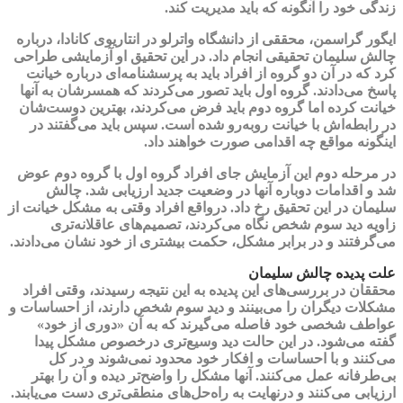
زندگی خود را آنگونه که باید مدیریت کند.
ایگور گراسمن، محققی از دانشگاه واترلو در انتاریوی کانادا، درباره
چالش سلیمان تحقیقی انجام داد. در این تحقیق او آزمایشی طراحی
کرد که در آن دو گروه از افراد باید به پرسشنامه‌ای درباره خیانت
پاسخ می‌دادند. گروه اول باید تصور می‌کردند که همسرشان به آنها
خیانت کرده اما گروه دوم باید فرض می‌کردند، بهترین دوست‌شان
در رابطه‌اش با خیانت روبه‌رو شده است. سپس باید می‌گفتند در
اینگونه مواقع چه اقدامی صورت خواهند داد.
در مرحله دوم این آزمایش جای افراد گروه اول با گروه دوم عوض
شد و اقدامات دوباره آنها در وضعیت جدید ارزیابی شد. چالش
سلیمان در این تحقیق رخ داد. درواقع افراد وقتی به مشکل خیانت از
زاویه دید سوم شخص نگاه می‌کردند، تصمیم‌های عاقلانه‌تری
می‌گرفتند و در برابر مشکل، حکمت بیشتری از خود نشان می‌دادند.
علت پدیده چالش سلیمان
محققان در بررسی‌های این پدیده به این نتیجه رسیدند، وقتی افراد
مشکلات دیگران را می‌بینند و دید سوم شخص دارند، از احساسات و
عواطف شخصی خود فاصله می‌گیرند که به آن «دوری از خود»
گفته می‌شود. در این حالت دید وسیع‌تری درخصوص مشکل پیدا
می‌کنند و با احساسات و افکار خود محدود نمی‌شوند و در کل
بی‌طرفانه عمل می‌کنند. آنها مشکل را واضح‌تر دیده و آن را بهتر
ارزیابی می‌کنند و درنهایت به راه‌حل‌های منطقی‌تری دست می‌یابند.