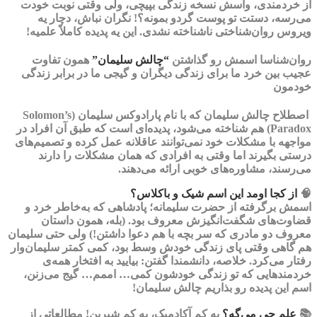
از خردمندی، واسش نسخه زندگی بپیچی، ولی وقتی نوبت خودت
می‌رسه، دستت تو پوست گردو بمونه؟! نگران نباش، دچار یه
ویروس روان‌شناختی ناشناخته نشدی. این یه پدیده کاملاً علمیه!
روان‌شناسا اسمش رو گذاشتن
“چالش سلیمان”
همون تفاوت
عجیب بین خرد ما برای زندگی دیگران و گیجی ما در برابر زندگی
خودمون
اصطلاح
چالش سلیمان
که با نام
پارادوکس سلیمان
(Solomon’s
Paradox) هم شناخته می‌شود،
پدیده‌ای است که طبق آن افراد در
مواجهه با مشکلات خود نمی‌توانند عاقلانه عمل کرده و تصمیم‌های
درستی بگیرند اما وقتی به افرادی که همان مشکلات را دارند
می‌رسند، مشاوره‌های خوبی ارائه می‌دهند.
🧠
از کجا اومد این اسم شیک و باکلاس؟
اسمش برگرفته از حضرت سلیمانه؛ پادشاهی که به‌خاطر خرد و
قضاوت‌های شگفت‌انگیزش معروف بود. (بله، همون داستان
معروف دو مادری که سر بچه با هم دعوا داشتن!) ولی حتی سلیمان
هم گاهی وقتی پای زندگی خودش وسط بود، کمی کمتر سلیمان‌وار
رفتار می‌کرد. خلاصه، دانشمندا گفتن: بیایید به افتخار همه‌ی
خردمندهایی که تو زندگی خودشون کمی… اممم… گیج می‌زنن،
اسم این پدیده رو بذاریم چالش سلیمان!
📚
علم چی می‌گه؟
یه کم آکادمیک، یه کم شیرین! مطالعاتی از