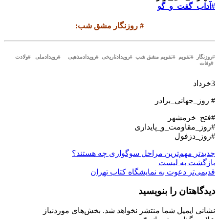
#آداب_گفت_و_گو
#
روزنگار مشق شب
:
#روزنگار #تقویم #تقویم مشق شب #رویدادتاریخی #رویدادمذهبی #رویدادملی #ولادت
#وفات
3خرداد
# روز_جهانی_برادر
#فتح_خرمشهر
#روز_مقاومت_و_پایداری
#روز_دزفول
جدیدتر
مهم‌ترین مراحل سوگواری چه هستند؟
بازگشت بە لیست
قدیمی‌تر
دعوت به نمایشگاه کتاب تهران
دیدگاهتان را بنویسید
نشانی ایمیل شما منتشر نخواهد شد.
بخش‌های موردنیاز