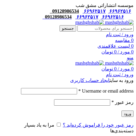
موسسه انتشاراتی مشق شب
09128986534
۶۶۹۶۲۵۱۷
۶۶۹۶۲۵۱۶
09128986534
۶۶۹۶۲۵۱۷
۶۶۹۶۲۵۱۶
جستجو
ورود / ثبت نام
0
مقایسه
0
لیست علاقمندی
0
مورد
/
0
تومان
منو
0
مورد
/
0
تومان
ورود / ثبت نام
ورود به سایت
ایجاد حساب کاربری
*
Username or email address
رمز عبور
*
ورود
رمز عبور خود را فراموش کرده‌اید ؟
مرا به یاد بسپار
دسته‌بندی‌ها