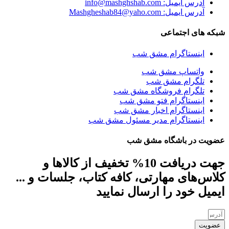
آدرس ایمیل: info@mashghshab.com
آدرس ایمیل: Mashgheshab84@yaho.com
شبکه های اجتماعی
اینستاگرام مشق شب
واتساپ مشق شب
تلگرام مشق شب
تلگرام فروشگاه مشق شب
اینستاگرام فتو مشق شب
اینستاگرام اخبار مشق شب
اینستاگرام مدیر مسئول مشق شب
عضویت در باشگاه مشق شب
جهت دریافت 10% تخفیف از کالاها و
کلاس‌های مهارتی، کافه کتاب، جلسات و ...
ایمیل خود را ارسال نمایید
عضویت