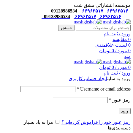
موسسه انتشاراتی مشق شب
09128986534
۶۶۹۶۲۵۱۷
۶۶۹۶۲۵۱۶
09128986534
۶۶۹۶۲۵۱۷
۶۶۹۶۲۵۱۶
جستجو
ورود / ثبت نام
0
مقایسه
0
لیست علاقمندی
0
مورد
/
0
تومان
منو
0
مورد
/
0
تومان
ورود / ثبت نام
ورود به سایت
ایجاد حساب کاربری
*
Username or email address
رمز عبور
*
ورود
رمز عبور خود را فراموش کرده‌اید ؟
مرا به یاد بسپار
دسته‌بندی‌ها