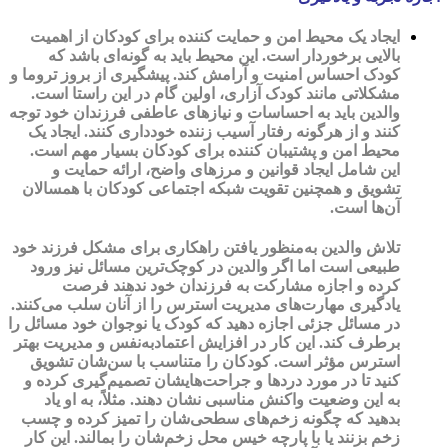
ایجاد یک محیط امن و حمایت کننده برای کودکان از اهمیت
بالایی برخوردار است. این محیط باید به گونه‌ای باشد که
کودک احساس امنیت و آرامش کند. پیشگیری از بروز تروما و
مشکلاتی مانند کودک آزاری، اولین گام در این راستا است.
والدین باید به احساسات و نیازهای عاطفی فرزندان خود توجه
کنند و از هرگونه رفتار آسیب زننده خودداری کنند. ایجاد یک
محیط امن و پشتیبان کننده برای کودکان بسیار مهم است.
این شامل ایجاد قوانین و مرزهای واضح، ارائه حمایت و
تشویق و همچنین تقویت شبکه اجتماعی کودکان با همسالان
آن‌ها است.
تلاش والدین به‌منظور یافتن راهکاری برای مشکل فرزند خود
طبیعی است اما اگر والدین در کوچک‌ترین مسائل نیز ورود
کرده و اجازه مشارکت به فرزندان خود ندهند فرصت
یادگیری مهارت‌های مدیریت استرس را از آنان سلب می‌کنند.
در مسائل جزئی اجازه دهید که کودک یا نوجوان خود مسائل را
برطرف کند. این کار در افزایش اعتمادبه‌نفس و مدیریت بهتر
استرس مؤثر است. کودکان را متناسب با سن‌شان تشویق
کنید تا در مورد درد‌ها و جراحت‌هایشان تصمیم‌گیری کرده و
به این وضعیت واکنش مناسبی نشان دهند. مثلاً، به او یاد
بدهید که چگونه زخم‌های سطحی‌شان را تمیز کرده و چسب
زخم بزنند یا با پارچه خیس محل زخم‌شان را بمالند. این کار