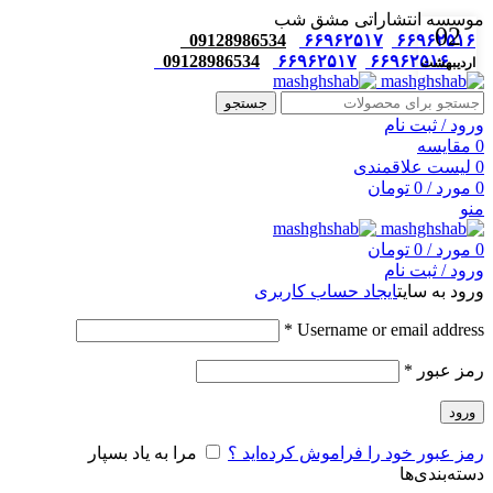
موسسه انتشاراتی مشق شب
02
09128986534
۶۶۹۶۲۵۱۷
۶۶۹۶۲۵۱۶
09128986534
۶۶۹۶۲۵۱۷
۶۶۹۶۲۵۱۶
اردیبهشت
جستجو
ورود / ثبت نام
0
مقایسه
0
لیست علاقمندی
0
مورد
/
0
تومان
منو
0
مورد
/
0
تومان
ورود / ثبت نام
ورود به سایت
ایجاد حساب کاربری
*
Username or email address
رمز عبور
*
ورود
رمز عبور خود را فراموش کرده‌اید ؟
مرا به یاد بسپار
دسته‌بندی‌ها