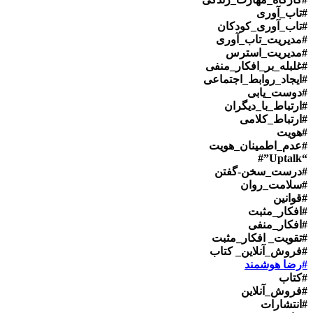
#تاب_آوری
#تاب_آوری_کودکان
#مدیریت_تاب_آوری
#مدیریت_استرس
#غلبله_بر_افکار_منفی
#ایجاد_روابط_اجتماعی
#دوست_یابی
#ارتباط_با_دیگران
#ارتباط_کلامی
#هویت
#عدم_اطمینان_هویت
“Uptalk”#
#درست_سخن-گفتن
#سلامت_روان
#قوانین
#افکار_مثبت
#افکار_منفی
#تقویت_ افکار_مثبت
#فروش_آنلاین_ کتاب
#رضا هوشمند
#کتاب
#فروش_آنلاین
#انتشارات