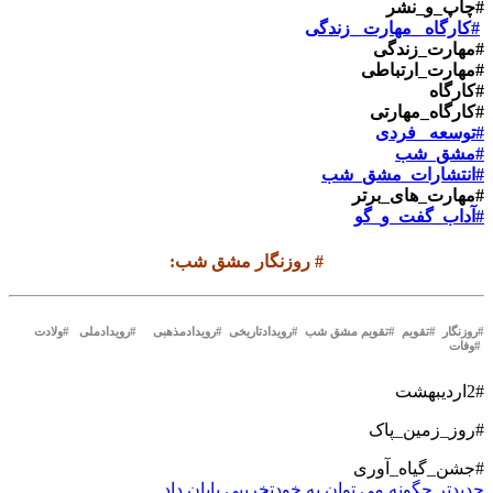
#چاپ_و_نشر
#کارگاه _مهارت _زندگی
#مهارت_زندگی
#مهارت_ارتباطی
#کارگاه
#کارگاه_مهارتی
#توسعه _فردی
#مشق_شب
#انتشارات_مشق_شب
#مهارت_های_برتر
#آداب_گفت_و_گو
#
روزنگار مشق شب
:
#روزنگار #تقویم #تقویم مشق شب #رویدادتاریخی #رویدادمذهبی #رویدادملی #ولادت
#وفات
2#اردیبهشت
#روز_زمین_پاک
#جشن_گیاه_آوری
جدیدتر
چگونه می توان به خودتخریبی پایان داد