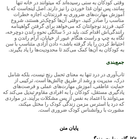
وقتی کودکان به سنی رسیده‌اند که می‎توانند در خانه تنها
بمانند، پس توان غذا خوردن را نیز دارند. اصل اینجاست که با
آموزش مهارت‌های ضروری به فرزندتان، اجازه خطرات
مناسب را صادر کنید. «وقتی آن‌ها کوچک‌تر هستند، شروع
کنید. فرزند نوجوانتان که می‌خواهد برای گرفتن گواهینامه
رانندگی‌اش اقدام کند، باید در 5 سالگی نحوه راندن دوچرخه،
نگاه به چپ و راست هنگام عبور از خیابان، آرام راندن و
احتیاط کردن را یاد گرفته باشد.» دادن آزادی متناسب با سن
به کودکان به آن‌ها کمک می‌کند تا محدودیت‌ها را یاد بگیرند.
جمع‌بندی
تاب‌آوری در درد تنها به معنای تحمل رنج نیست، بلکه شامل
درک، مدیریت و رشد از طریق چالش‌ها است. ترکیبی از
حمایت عاطفی، آموزش مهارت‌های عملی و فرصت‌های
یادگیری مستقل، کودکان را به افرادی مقاوم تبدیل می‌کند که
می‌توانند با اعتماد به نفس از پس مشکلات برآیند. در مواردی
که درد یا استرس مزمن زندگی کودک را مختل میکند،
مشورت با روانشناس کودک ضروری است.
پایان متن
#کارگاه_مهارت_زندگی