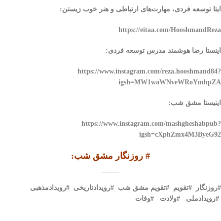
ایتا توسعه فردی، مهارت‌های ارتباطی و هنر خوب زیستن:
https://eitaa.com/HooshmandReza
اینستا رضا هوشمند مدرس توسعه فردی:
https://www.instagram.com/reza.hooshmand84?
igsh=MW1waWNveWRoYmhpZA
اینیستا مشق شب:
https://www.instagram.com/mashgheshabpub?
igsh=cXphZmx4M3ByeG92
#
روزنگار مشق شب
:
#
روزنگار #تقویم #تقویم مشق شب #رویدادتاریخی #رویدادمذهبی
#رویدادملی #ولادت #وفات