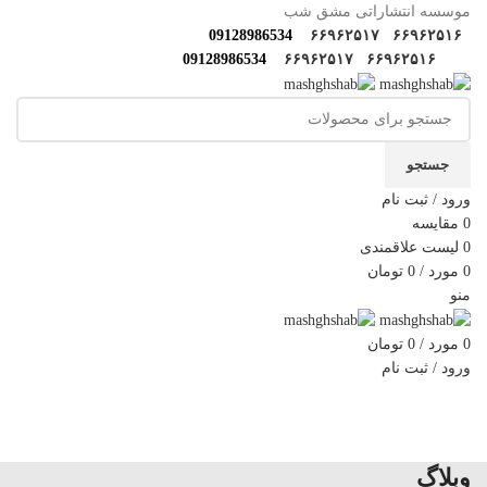
موسسه انتشاراتی مشق شب
09128986534
۶۶۹۶۲۵۱۷
۶۶۹۶۲۵۱۶
09128986534
۶۶۹۶۲۵۱۷
۶۶۹۶۲۵۱۶
جستجو
ورود / ثبت نام
0
مقایسه
0
لیست علاقمندی
0
مورد
/
0
تومان
منو
0
مورد
/
0
تومان
ورود / ثبت نام
دسته‌بندی‌ها
خانه
فروشگاه
مولف‌ها و مترجم ها
کارگاه های مهارتی
گالری مشق شب
سوالات متداول
اخبار مشق شب
سایر آثار
درباره ما
تماس با ما
وبلاگ