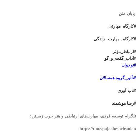
پایان متن
#کارگاه_مهارتی
#کارگاه _مهارت _زندگی
#ارتباط_مؤثر
#آداب_گفت_‌و_گو
#نوجوان
#تأثیر_گروه همسالان
#تاب آوری
#رضا هوشمند
تلگرام توسعه فردی، مهارت‌های ارتباطی و هنر خوب زیستن:
https://t.me/pajoohesheiranian