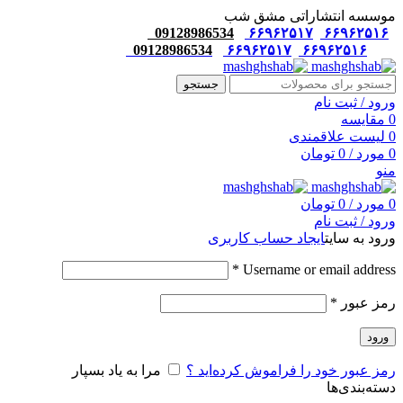
موسسه انتشاراتی مشق شب
09128986534
۶۶۹۶۲۵۱۷
۶۶۹۶۲۵۱۶
09128986534
۶۶۹۶۲۵۱۷
۶۶۹۶۲۵۱۶
جستجو
ورود / ثبت نام
0
مقایسه
0
لیست علاقمندی
0
مورد
/
0
تومان
منو
0
مورد
/
0
تومان
ورود / ثبت نام
ورود به سایت
ایجاد حساب کاربری
*
Username or email address
رمز عبور
*
ورود
رمز عبور خود را فراموش کرده‌اید ؟
مرا به یاد بسپار
دسته‌بندی‌ها