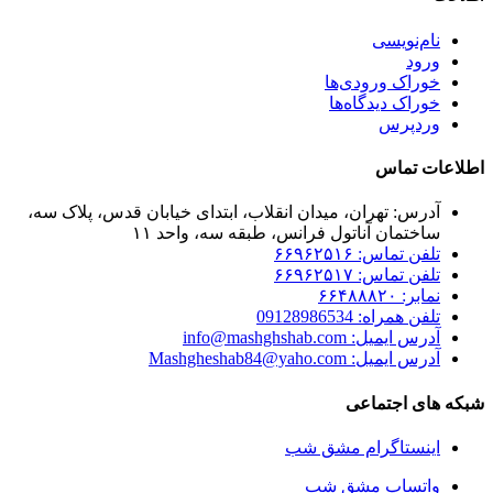
نام‌نویسی
ورود
خوراک ورودی‌ها
خوراک دیدگاه‌ها
وردپرس
اطلاعات تماس
آدرس: تهران، میدان انقلاب، ابتدای خیابان قدس، پلاک سه،
ساختمان آناتول فرانس، طبقه سه، واحد ۱۱
تلفن تماس: ۶۶۹۶۲۵۱۶
تلفن تماس: ۶۶۹۶۲۵۱۷
نمابر: ۶۶۴۸۸۸۲۰
تلفن همراه: 09128986534
آدرس ایمیل: info@mashghshab.com
آدرس ایمیل: Mashgheshab84@yaho.com
شبکه های اجتماعی
اینستاگرام مشق شب
واتساپ مشق شب