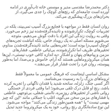
دکتر محمدرضا مقدسی
مدیر و موسس خانه تاب‌آوری در ادامه
آورده است جامعه‌ای که رنج‌های کوچک را جدی می‌گیرد، از
بحران‌های بزرگ پیشگیری می‌کند.
روان انسان فقط در مواجهه با فجایع بزرگ آسیب نمی‌بیند، بلکه در
تجربیات کوچک، تکرارشونده و نادیده‌گرفته‌شده نیز زخم می‌خورد.
وقتی به روایت زندگی این افراد با دقت گوش می‌دهیم، متوجه
می‌شویم مسئله اصلی نه یک رویداد خاص، بلکه انباشت تجربه‌های
کوچکِ آسیب‌زا بوده است؛ تجربه‌هایی مانند نادیده‌گرفته‌شدن مداوم،
تحقیرهای ظریف اما تکرارشونده، بی‌ثباتی عاطفی، فشارهای
مزمن و پیام‌های پنهان و آشکارِ «به اندازه کافی خوب نیستی». این‌ها
همان میکروتروماهایی هستند که آرام، خاموش و بی‌صدا، اما به‌طور
پیوسته، روان فرد را تحت فشار قرار می‌دهند.»
مشکل اساسی اینجاست که فرهنگ عمومی ما معمولاً فقط
تروماهای بزرگ را به رسمیت می‌شناسد.
اگر کسی جنگ، زلزله، سانحه شدید یا فقدان ناگهانی را تجربه کرده
باشد، رنج او قابل درک تلقی می‌شود؛ اما وقتی فردی از خستگی
روانی ناشی از تحقیرهای روزمره، ناامنی شغلی، بی‌توجهی عاطفی
یا فشارهای مزمن سخن می‌گوید، اغلب با جملاتی مانند “این که چیز
مهمی نیست” یا “همه همین‌طور زندگی می‌کنند” مواجه می‌شود.
این نوع ساده‌انگاری رنج روانی، خود به یک میکروتروما جدید تبدیل