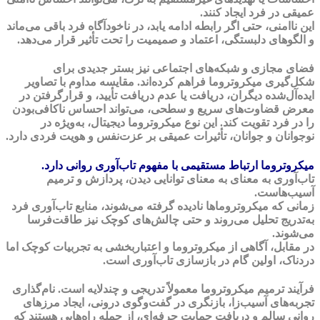
عمیقی در فرد ایجاد کنند.
این ناامنی، حتی اگر رابطه ادامه یابد، در ناخودآگاه فرد باقی می‌ماند
و الگوهای دلبستگی، اعتماد و صمیمیت را تحت تأثیر قرار می‌دهد.
فضای مجازی و شبکه‌های اجتماعی نیز بستر جدیدی برای
شکل‌گیری میکروتروما فراهم کرده‌اند. مقایسه مداوم با تصاویر
ایده‌آل‌شده دیگران، دریافت یا عدم دریافت تأیید، و قرارگرفتن در
معرض قضاوت‌های سریع و سطحی، می‌تواند احساس ناکافی‌بودن
را در فرد تقویت کند. این نوع میکروتروما دیجیتال، به‌ویژه در
نوجوانان و جوانان، تأثیرات عمیقی بر عزت‌نفس و هویت فردی دارد.
میکروتروما ارتباط مستقیمی با مفهوم تاب‌آوری روانی دارد.
تاب‌آوری به معنای به معنای توانایی دیدن، پردازش و ترمیم
آسیب‌هاست.
زمانی که میکروتروماها نادیده گرفته می‌شوند، منابع تاب‌آوری فرد
به‌تدریج تحلیل می‌روند و حتی چالش‌های کوچک نیز طاقت‌فرسا
می‌شوند.
در مقابل، آگاهی از میکروتروما و اعتباربخشی به تجربیات کوچک اما
دردناک، اولین گام در بازسازی تاب‌آوری است.
فرآیند ترمیم میکروتروما معمولاً تدریجی و چندلایه است. نام‌گذاری
تجربه‌های آسیب‌زا، بازنگری در گفت‌وگوی درونی، ایجاد مرزهای
روانی سالم و دریافت حمایت حرفه‌ای، از جمله راه‌هایی هستند که