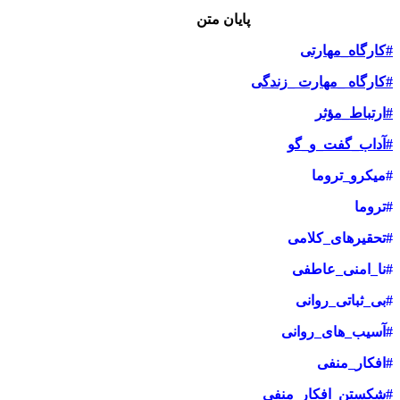
پایان متن
#کارگاه_مهارتی
#کارگاه _مهارت _زندگی
#ارتباط_مؤثر
#آداب_گفت_‌و_گو
#میکرو_تروما
#تروما
#تحقیرهای_کلامی
#نا_امنی_عاطفی
#بی_ثباتی_روانی
#آسیب_های_روانی
#افکار_منفی
#شکستن_افکار_منفی