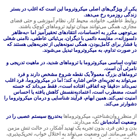
یکی از ویژگی‌های اصلی میکروتروما این است که اغلب در بستر
زندگی روزمره رخ می‌دهد.
روابط عاطفی، خانواده، محیط کار، نظام آموزشی و حتی فضای
مجازی، همگی می‌توانند میدان تولید تروماهای کوچک باشند.
بی‌توجهی مکرر به احساسات، انتقادهای تحقیرآمیز اما «به‌ظاهر
دلسوزانه»، مقایسه دائمی با دیگران، بی‌ثباتی عاطفی، ناامنی شغلی
یا فشار برای کامل‌بودن، همگی نمونه‌هایی از تجربه‌هایی هستند که
در صورت تداوم، به میکروتروما تبدیل می‌شوند.
تفاوت اساسی میکروتروما با تروماهای شدید، در ماهیت تدریجی و
نامرئی آن است.
تروماهای بزرگ معمولاً یک نقطه شروع مشخص دارند و فرد
می‌تواند به تجربه‌ای خاص اشاره کند؛ اما در میکروتروما، فرد اغلب
نمی‌داند «دقیقاً چه اتفاقی افتاده است». فقط می‌داند که خسته
است، مضطرب است، اعتمادبه‌نفسش کاهش یافته یا احساس
امنیت نمی‌کند. همین ابهام، فرآیند شناسایی و درمان میکروتروما را
دشوارتر می‌کند.
از منظر روان‌شناختی، میکروتروماها
به‌تدریج سیستم عصبی را در
وضعیت آماده‌باش
نگه می‌دارند.
بدن و ذهن فرد، بدون تجربه یک تهدید آشکار، در حالت تنش مزمن
باقی می‌مانند. این وضعیت می‌تواند به اختلال خواب، تحریک‌پذیری،