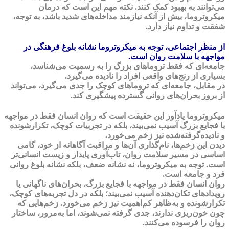
می‌توانند به بهبود کمک کنند. نکته مهم این است که درمان
میکروتروما، بیش از آنکه نیازمند مداخله‌های شدید باشد، به توجه،
شفقت و تداوم نیاز دارد.
از منظر اجتماعی، توجه به میکروتروما نشانه بلوغ فرهنگی در
مواجهه با سلامت روان است.
جامعه‌ای که فقط تروماهای بزرگ را به رسمیت می‌شناسد،
بسیاری از رنج‌های واقعی افراد را نادیده می‌گیرد.
در مقابل، جامعه‌ای که تروماهای کوچک را جدی می‌گیرد، می‌تواند
از بروز بحران‌های روانی گسترده پیشگیری کند.
میکروتروما یادآور این حقیقت است که روان انسان فقط در مواجهه
با فجایع بزرگ آسیب نمی‌بیند، بلکه در تجربیات کوچک، تکرارشونده
و نادیده‌گرفته‌شده نیز زخم می‌خورد.
دیدن این زخم‌ها، نام‌گذاری آن‌ها و مراقبت آگاهانه از خود، گامی
اساسی در مسیر سلامت روان، تاب‌آوری پایدار و زیست انسانی‌تر
است. توجه به میکروتروما، نه نشانه ضعف، بلکه نشانه بلوغ روانی
فرد و جامعه است.
روان انسان فقط در مواجهه با فجایع بزرگ، بحران‌های ناگهانی یا
رویدادهای تکان‌دهنده آسیب نمی‌بیند؛ بلکه در دل تجربه‌های کوچک،
تکرارشونده و به‌ظاهر کم‌اهمیت نیز زخم می‌خورد. زخم‌هایی که
چون خون‌ریزی ندارند، جدی گرفته نمی‌شوند، اما به‌مرور، ساختار
روان را فرسوده می‌کنند.