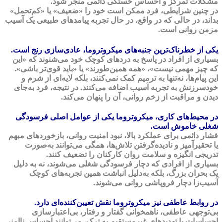
مشکلات تمرکز و احساس خستگی دائمی منجر شود.
در چنین شرایطی، فرد ممکن است خود را «ضعیف» یا «کم‌تحمل»
بداند، در حالی که در واقع، در حال تجربه پیامدهای طبیعی یک آسیب
مزمن روانی است.
یکی از خطرناک‌ترین جنبه‌های میکروتروما، عادی‌سازی رنج است.
بسیاری از افراد در پاسخ به دردهای کوچک خود می‌شنوند که «این
که چیز مهمی نیست»، «همه همین‌طورند» یا «باید قوی‌تر باشی».
این پیام‌ها، نه‌تنها به ترمیم کمک نمی‌کنند، بلکه لایه‌ای از شرم و
خودسرزنش به تجربه آسیب اضافه می‌کنند. در نتیجه، فرد به‌جای
دیدن و مراقبت از زخم روانی، آن را پنهان می‌کند.
در محیط‌های کاری، میکروتروما یکی از عوامل اصلی فرسودگی
شغلی خاموش است.
فشار دائمی برای عملکرد بالا، نبود امنیت روانی، بازخوردهای مبهم
یا تحقیرآمیز و نادیده‌گرفتن تلاش‌ها، همگی می‌توانند به‌صورت
تدریجی انگیزه و سلامت روان کارکنان را تضعیف کنند.
بسیاری از افرادی که دچار فرسودگی شغلی می‌شوند، نه به دلیل
یک بحران بزرگ، بلکه به‌دلیل انباشت همین تجربه‌های کوچک
آسیب‌زا دچار فروپاشی روانی می‌شوند.
در روابط عاطفی نیز میکروتروما نقش تعیین‌کننده‌ای دارد.
بی‌توجهی عاطفی، ناهمخوانی گفتار و رفتار، بی‌اعتبارسازی
احساسات یا تهدیدهای غیرمستقیم به ترک، می‌توانند احساس ناامنی