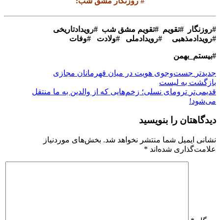
#
روزنگار مشق شب
:
#
روزنگار #تقویم #تقویم مشق شب #رویدادتاریخی
#رویدادمذهبی #رویدادملی #ولادت #وفات
#بیستم_بهمن
جدیدتر
جست‌وجوی هویت در میان قهرمانان مجازی
بازگشت بە لیست
قدیمی‌تر
ترومای نسلی؛ زخم‌هایی که از والدین به ما منتقل
می‌شود!
دیدگاهتان را بنویسید
نشانی ایمیل شما منتشر نخواهد شد.
بخش‌های موردنیاز
علامت‌گذاری شده‌اند
*