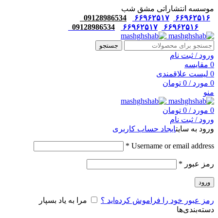
موسسه انتشاراتی مشق شب
09128986534
۶۶۹۶۲۵۱۷
۶۶۹۶۲۵۱۶
09128986534
۶۶۹۶۲۵۱۷
۶۶۹۶۲۵۱۶
جستجو
ورود / ثبت نام
0
مقایسه
0
لیست علاقمندی
0
مورد
/
0
تومان
منو
0
مورد
/
0
تومان
ورود / ثبت نام
ورود به سایت
ایجاد حساب کاربری
*
Username or email address
رمز عبور
*
ورود
رمز عبور خود را فراموش کرده‌اید ؟
مرا به یاد بسپار
دسته‌بندی‌ها