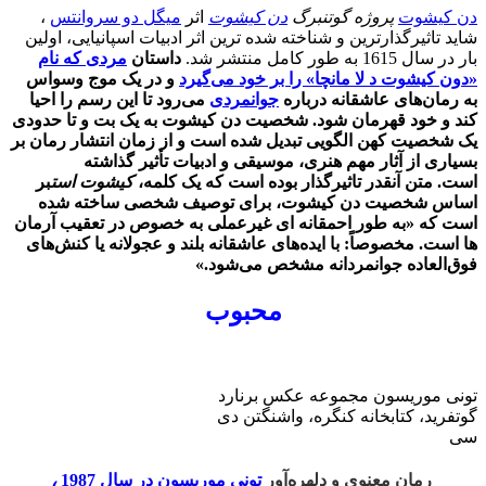
دن کیشوت
پروژه گوتنبرگ
دن کیشوت
اثر
میگل دو سروانتس
،
شاید تاثیرگذارترین و شناخته شده ترین اثر ادبیات اسپانیایی، اولین
بار در سال 1615 به طور کامل منتشر شد.
داستان
مردی که نام
«دون کیشوت د لا مانچا» را بر خود می‌گیرد
و در یک موج وسواس
به رمان‌های عاشقانه درباره
جوانمردی
می‌رود تا این رسم را احیا
کند و خود قهرمان شود. شخصیت دن کیشوت به یک بت و تا حدودی
یک شخصیت کهن الگویی تبدیل شده است و از زمان انتشار رمان بر
بسیاری از آثار مهم هنری، موسیقی و ادبیات تأثیر گذاشته
است. متن آنقدر تاثیرگذار بوده است که یک کلمه،
کیشوت است
بر
اساس شخصیت دن کیشوت، برای توصیف شخصی ساخته شده
است که «به طور احمقانه ای غیرعملی به خصوص در تعقیب آرمان
ها است. مخصوصاً: با ایده‌های عاشقانه بلند و عجولانه یا کنش‌های
فوق‌العاده جوانمردانه مشخص می‌شود.»
محبوب
تونی موریسون مجموعه عکس برنارد
گوتفرید، کتابخانه کنگره، واشنگتن دی
سی
رمان معنوی و دلهره‌آور
تونی موریسون در سال 1987
،