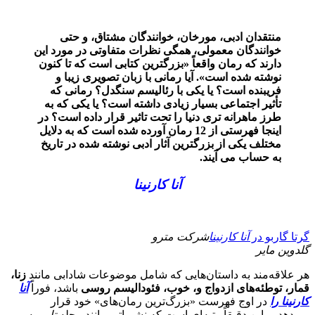
منتقدان ادبی، مورخان، خوانندگان مشتاق، و حتی
خوانندگان معمولی، همگی نظرات متفاوتی در مورد این
دارند که رمان واقعاً «بزرگترین کتابی است که تا کنون
نوشته شده است». آیا رمانی با زبان تصویری زیبا و
فریبنده است؟ یا یکی با رئالیسم سنگدل؟ رمانی که
تأثیر اجتماعی بسیار زیادی داشته است؟ یا یکی که به
طرز ماهرانه تری دنیا را تحت تاثیر قرار داده است؟ در
اینجا فهرستی از 12 رمان آورده شده است که به دلایل
مختلف یکی از بزرگترین آثار ادبی نوشته شده در تاریخ
به حساب می آیند.
آنا کارنینا
گرتا گاربو در
آنا کارنینا
شرکت مترو
گلدوین مایر
هر علاقه‌مند به داستان‌هایی که شامل موضوعات شادابی مانند
زنا،
قمار، توطئه‌های ازدواج و،
خوب، فئودالیسم روسی
باشد، فوراً
آنا
کارنینا را
در اوج فهرست «بزرگ‌ترین رمان‌های» خود قرار
می‌دهد. و این دقیقاً رتبه‌ای است که نشریاتی مانند مجله
تایم
به