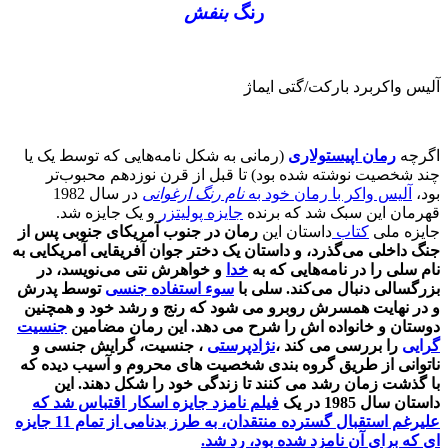
رنگ
بنفش
آلیس واکربرد بارکت/گتی ایماژ
اگرچه
رمان اپیستولاری
(رمانی به شکل نامه‌هایی که توسط یک یا
چند شخصیت نوشته شده بود) تا قبل از قرن نوزدهم محبوب‌تر
بود،
آلیس واکر با رمان خود به
نام رنگ ارغوانی
در سال 1982
قهرمان این سبک شد که برنده
جایزه پولیتزر
و یک جایزه شد.
جایزه ملی
کتاب
داستان این
رمان در جنوب آمریکای جنوبی پس از
جنگ داخلی می‌گذرد، و داستان یک دختر جوان آفریقایی آمریکایی به
نام سلی را در نامه‌هایی که به
خدا
و خواهرش نتی می‌نویسد، در
بزرگسالی دنبال می‌کند. سلی با
سوء استفاده جنسی
توسط پدرش
و در نهایت همسرش روبرو می شود که رنج و رشد خود و همچنین
دوستان و خانواده اش را شرح می دهد. این رمان مضامین
جنسیت
گرایی
را بررسی می کند ،
نژادپرستی
، جنسیت، گرایش جنسی و
ناتوانی از طریق گروه بندی شخصیت های محروم و آسیب دیده که
با گذشت زمان رشد می کنند تا زندگی خود را شکل دهند. این
داستان سال 1985 در یک
فیلم نامزد
جایزه اسکار اقتباس شد که
علیرغم استقبال گسترده منتقدان، به طرز بدنامی از تمام 11 جایزه
ای که برای آن نامزد شده بود، رد شد.