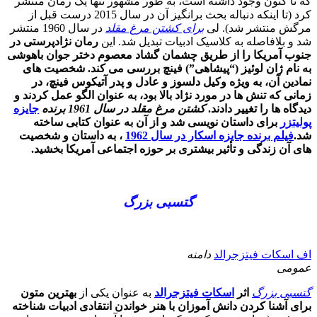
که تا کنون وجود داشته است، به طور مشهور تنها یک رمان منتشر
کرد (تا اینکه دنباله بحث برانگیز آن در سال 2015 درست قبل از
مرگش منتشر شد). لی
برای کشتن مرغ مقلد
در سال 1960 منتشر
شد و بلافاصله به کلاسیک ادبیات تبدیل شد. این
رمان نژادپرستی در
جنوب آمریکا را از طریق چشمان گشاد معصوم دختر جوان باهوشی
به نام ژان لوئیز (“پیشاهی”) فینچ بررسی می کند. شخصیت های
نمادین آن، به ویژه وکیل دلسوز و عادل و پدر آتیکوس فینچ، در
زمانی که تنش ها در مورد نژاد بالا بود، به عنوان الگو عمل کردند و
دیدگاه ها را تغییر دادند.
کشتن مرغ مقلد در سال 1961 برنده
جایزه
پولیتزر
برای داستان نویسی شد و از آن به عنوان کتابی ساخته
شد.
فیلم برنده جایزه اسکار در سال 1962
، به داستان و شخصیت
های آن زندگی و تأثیر بیشتری بر حوزه اجتماعی آمریکا بخشید.
گتسبی بزرگ
اف اسکات فیتزجرالد
دامنه
عمومی
گتسبی بزرگ
اثر
اسکات فیتزجرالد
به عنوان یکی از
بهترین متون
برای آشنا کردن دانش آموزان با هنر خواندن انتقادی ادبیات شناخته