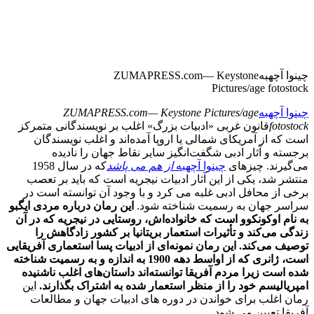
چینوا آچهبهZUMAPRESS.com— Keystone
Pictures/age fotostock
چینوا آچهبه
ZUMAPRESS.com— Keystone Pictures/age
fotostock
قانون غربی «ادبیات بزرگ» اغلب بر نویسندگانی متمرکز
است که از آمریکای شمالی یا اروپا آمده‌اند و اغلب نویسندگان
برجسته و آثار ادبی شگفت‌انگیز سایر نقاط جهان را نادیده
می‌گیرند. چیزهای
چینوا آچهبه
از هم می پاشد
که در سال 1958
منتشر شد، یکی از این آثار ادبیات نیجریه است که باید بر تعصب
برخی از محافل ادبی غلبه می کرد و با وجود آن توانسته است در
سراسر جهان به رسمیت شناخته شود.
این رمان درباره مردی ایگبو
به نام اوکونکوو است که خانواده‌اش، روستایی در نیجریه که در آن
زندگی می‌کند و تأثیرات استعمار بریتانیا بر کشور زادگاهش را
توصیف می‌کند. این رمان نمونه‌ای از ادبیات پسا استعماری آفریقایی
است، ژانری که از اواسط دهه 1900 به اندازه و به رسمیت شناخته
شده است زیرا مردم آفریقا توانسته‌اند داستان‌های اغلب ناشنیده
امپریالیسم خود را از منظر استعمار شده به اشتراک بگذارند.
این
رمان اغلب برای خواندن در دوره های ادبیات جهان و مطالعات
آفریقا تعیین می شود.