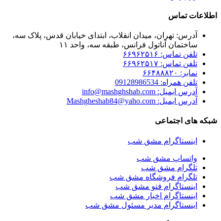
اطلاعات تماس
آدرس: تهران، میدان انقلاب، ابتدای خیابان قدس، پلاک سه،
ساختمان آناتول فرانس، طبقه سه، واحد ۱۱
تلفن تماس: ۶۶۹۶۲۵۱۶
تلفن تماس: ۶۶۹۶۲۵۱۷
نمابر: ۶۶۴۸۸۸۲۰
تلفن همراه: 09128986534
آدرس ایمیل: info@mashghshab.com
آدرس ایمیل: Mashgheshab84@yaho.com
شبکه های اجتماعی
اینستاگرام مشق شب
واتساپ مشق شب
تلگرام مشق شب
تلگرام فروشگاه مشق شب
اینستاگرام فتو مشق شب
اینستاگرام اخبار مشق شب
اینستاگرام مدیر مسئول مشق شب