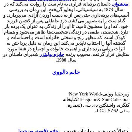
معشوق،
داستان برده‌ای فراری به نام ست را روایت می‌کند که در
سال 1873 به سینسیناتی، اوهایو گریخت. این رمان به بررسی
آسیب‌های برده‌داری حتی پس از به دست آوردن آزادی می‌پردازد، و
گناه ست را به تصویر می‌کشد. درد عاطفی پس از کشتن فرزند
خود، که او را معشوق نامید، تا او را از زندگی به عنوان یک برده باز
دارد. شخصیتی طیفی در زندگی شخصیت‌ها ظاهر می‌شود و همنام
کودک است که مظهر رنج و سختی خانواده است و احساسات و
گذشته آنها را اجتناب ناپذیر می‌کند. این رمان به دلیل پرداختن به
اثرات روانی برده داری و اهمیت خانواده و اجتماع در شفا مورد
ستایش قرار گرفت.
محبوب برنده
جایزه پولیتزر
شدبرای داستان در
سال 1988.
خانم دالووی
ویرجینیا وولفNew York World-
Telegram & Sun Collection/کتابخانه
کنگره، واشنگتن دی سی (شماره
منفی LC-USZ62-
احتمالاً عجیب‌ترین رمان این فهرست،
خانم دالووی
ویرجینیا