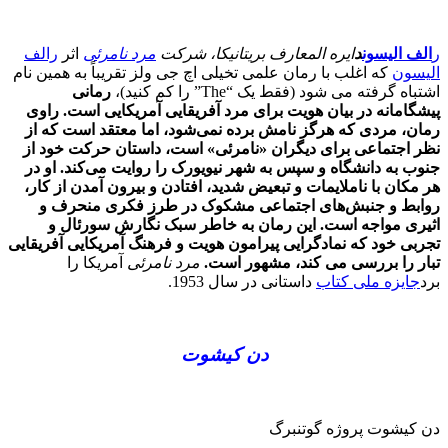
ر
الف الیسون
د
ایره المعارف بریتانیکا، شرکت
مرد نامرئی
اثر
رالف
الیسون
که اغلب با رمان علمی تخیلی اچ جی ولز تقریباً به همین نام
اشتباه گرفته می شود (فقط یک “The” را کم کنید)،
رمانی
پیشگامانه در بیان هویت برای مرد آفریقایی آمریکایی است. راوی
رمان، مردی که هرگز نامش برده نمی‌شود، اما معتقد است که از
نظر اجتماعی برای دیگران «نامرئی» است، داستان حرکت خود از
جنوب به دانشگاه و سپس به شهر نیویورک را روایت می‌کند. او در
هر مکان با ناملایمات و تبعیض شدید، افتادن و بیرون آمدن از کار،
روابط و جنبش‌های اجتماعی مشکوک در طرز فکری منحرف و
اثیری مواجه است. این رمان به خاطر سبک نگارش سورئال و
تجربی خود که نمادگرایی پیرامون هویت و فرهنگ آمریکایی آفریقایی
تبار را بررسی می کند، مشهور است.
مرد نامرئی
آمریکا را
برد
جایزه ملی کتاب
داستانی در سال 1953.
دن کیشوت
دن کیشوت پروژه گوتنبرگ