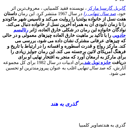
گابریل گارسیا مارکز
، نویسنده فقید کلمبیایی ، معروف‌ترین اثر
خود،
صد سال تنهایی را
در سال 1967 منتشر کرد. این رمان
داستان
هفت نسل از خانواده بوئندیا را روایت می‌کند و تأسیس شهر ماکوندو
را تا زمان نابودی آن به همراه آخرین نسل از خانواده دنبال می‌کند.
نوادگان خانواده این رمان در شکلی خارق العاده، ژانر
رئالیسم
جادویی
را با تأکید بر ماهیت خارق العاده چیزهای معمولی و در حالی
که چیزهای عرفانی مشترک نشان داده می شود، بررسی می
کند. مارکز رواج و قدرت اسطوره و افسانه را در ارتباط با تاریخ و
فرهنگ آمریکای لاتین برجسته می کند. این رمان جوایز زیادی را
برای مارکز به ارمغان آورد که منجر به افتخار نهایی او برای
دریافت
جایزه نوبل شد.
برای ادبیات در سال 1982 برای کل مجموعه
آثارش، که
صد سال تنهایی
اغلب به عنوان پیروزمندترین او تحسین
می شود.
گذری به هند
گذری به هندتصاویر کلمبیا