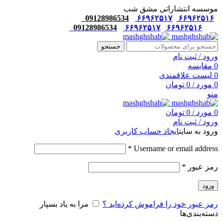
موسسه انتشاراتی مشق شب
09128986534
۶۶۹۶۲۵۱۷
۶۶۹۶۲۵۱۶
09128986534
۶۶۹۶۲۵۱۷
۶۶۹۶۲۵۱۶
جستجو
ورود / ثبت نام
0
مقایسه
0
لیست علاقمندی
0
مورد
/
0
تومان
منو
0
مورد
/
0
تومان
ورود / ثبت نام
ورود به سایت
ایجاد حساب کاربری
*
Username or email address
رمز عبور
*
ورود
رمز عبور خود را فراموش کرده‌اید ؟
مرا به یاد بسپار
دسته‌بندی‌ها