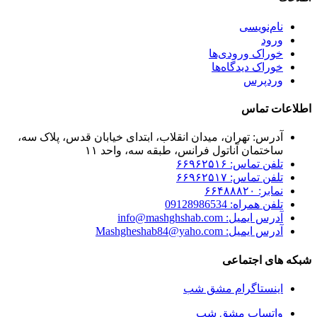
نام‌نویسی
ورود
خوراک ورودی‌ها
خوراک دیدگاه‌ها
وردپرس
اطلاعات تماس
آدرس: تهران، میدان انقلاب، ابتدای خیابان قدس، پلاک سه،
ساختمان آناتول فرانس، طبقه سه، واحد ۱۱
تلفن تماس: ۶۶۹۶۲۵۱۶
تلفن تماس: ۶۶۹۶۲۵۱۷
نمابر: ۶۶۴۸۸۸۲۰
تلفن همراه: 09128986534
آدرس ایمیل: info@mashghshab.com
آدرس ایمیل: Mashgheshab84@yaho.com
شبکه های اجتماعی
اینستاگرام مشق شب
واتساپ مشق شب