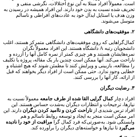
است. معمولاً افراد مبتلا به این نوع اختلالات، نگرشی منفی و
تحریف شده نسبت به بدن خود دارند. این افراد همیشه در رسیدن به
وزن هدف یا استایل ایدآل خود به عادت‌های افراطی و ناسالم
متوسل می‌شوند.
۲
.
موفقیت‌های دانشگاهی
کمال‌گراهایی که روی موفقیت‌های دانشگاهی متمرکز هستند، اغلب
دانشجویان رتبه A دانشگاه هستند. این افراد معمولاً نگران
نمره‌هایشان هستند و هر چیزی کمتر از نمره کامل آنها را آزرده و
ناراحت می‌کند. آنها ممکن است چندین بار یک مقاله، پروژه یا تکلیف
را مطالعه، بازبینی و ویرایش کنند تا مطمئن شوند که هیچ اشتباه و
خطایی وجود ندارد. حتی ممکن است از افراد دیگر بخواهند که قبل
از ارائه، کار آنها را بررسی کنند.
۳
.
رضایت دیگران
افراد دچار
کمال گرایی القا شده از طرف جامعه
معمولاً نسبت به
نیازها، ترجیحات و انتظارات دیگران به‌شدت حساس هستند. این
افراد ترس شدیدی از
ناراحت کردن و ناامید کردن دیگران
دارند. این
امر ممکن است منجر به ایجاد و توسعه روابط ناسالم و هم
وابستگی شود. به‌صورتی‌که فرد کمال گرا
مراقبت از خود را نادیده
می‌گیرد
تا نیازها و خواسته‌های دیگران را برآورده کند.