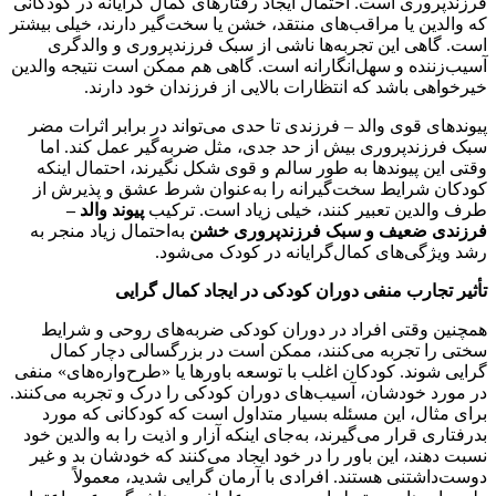
فرزندپروری است. احتمال ایجاد رفتارهای کمال گرایانه در کودکانی
که والدین یا مراقب‌های منتقد، خشن یا سخت‌گیر دارند، خیلی بیشتر
است. گاهی این تجربه‌ها ناشی از سبک فرزندپروری و والدگری
آسیب‌زننده و سهل‌انگارانه است. گاهی هم ممکن است نتیجه والدین
خیرخواهی باشد که انتظارات بالایی از فرزندان خود دارند.
پیوندهای قوی والد – فرزندی تا حدی می‌تواند در برابر اثرات مضر
سبک فرزندپروری بیش از حد جدی، مثل ضربه‌گیر عمل کند. اما
وقتی این پیوندها به طور سالم و قوی شکل نگیرند، احتمال اینکه
کودکان شرایط سخت‌گیرانه را به‌عنوان شرط عشق و پذیرش از
طرف والدین تعبیر کنند، خیلی زیاد است. ترکیب
پیوند والد
–
فرزندی ضعیف و سبک فرزندپروری خشن
به‌احتمال زیاد منجر به
رشد ویژگی‌های کمال‌گرایانه در کودک می‌شود‌.
تأثیر تجارب منفی دوران کودکی در ایجاد کمال گرایی
همچنین وقتی افراد در دوران کودکی ضربه‌های روحی و شرایط
سختی را تجربه می‌کنند، ممکن است در بزرگسالی دچار کمال
گرایی شوند. کودکان اغلب با توسعه باورها یا «طرح‌واره‌های» منفی
در مورد خودشان، آسیب‌های دوران کودکی را درک و تجربه می‌کنند.
برای مثال، این مسئله بسیار متداول است که کودکانی که مورد
بدرفتاری قرار می‌گیرند، به‌جای اینکه آزار و اذیت را به والدین خود
نسبت دهند، این باور را در خود ایجاد می‌کنند که خودشان بد و غیر
دوست‌داشتنی هستند. افرادی با آرمان گرایی شدید، معمولاً