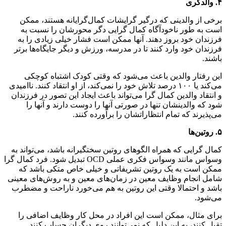
۴
.
والدگری
برخی از والدینی که درگیر گرایشات کمال‌گرایانه هستند، ممکن
است به طور ناخودآگاه کمال گرایی دگر محورشان را نسبت به
فرزندان خود بروز دهند. آنها ممکن است فشار خیلی زیادی را به
فرزندان خود وارد کنند تا در مدرسه، ورزش و دیگر جایگاه‌ها برتر
باشند.
این رفتار والدین باعث می‌شود که وقتی کودک اشتباه کوچکی
می‌کند یا ۱۰۰ درصد تلاش خود را نمی‌کند، از او انتقاد کنند. ناامیدی
و انتقاد والدین کمال گرا می‌تواند باعث ایجاد این تصور در فرزندان
شود که والدینشان تنها در صورتی آنها را دوست دارند و آنها را
می‌پذیرند که تمام انتظاراتشان را برآورده کنند.
۵
.
روتین‌ها
کمال گرایی که همراه الگوهای روتین سختگیرانه باشد، می‌تواند به
وسواس مانند وسواس فکری عملی OCD تبدیل شود. فرد کمال گرا
ممکن است به یک روتین تشریفاتی و خیلی خاص متکی باشد که
شامل انجام وظایف معین در زمان‌های معین و به روش‌های معینی
باشد و احتمالا وقتی این روتین به هم می‌خورد ناراحت و مضطرب
می‌شود.
برای مثال، ممکن است این افراد در محل کار وظایف اضافی را
تقبل کنند، به این دلیل که نمی‌توانند روی دیگران حساب کنند.