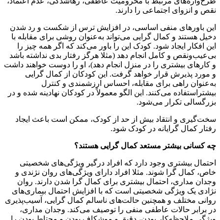
طرح‌واره‌های مرتبط با محرومیت عاطفی، رهاشدگی، عدم اعتماد،
نقص و انزوای اجتماعی را دارند.
این باورهای منفی اساسی، در افزایش ترس از شکست و رد شدن
دخیل هستند و کمال گرایی می‌تواند به‌عنوان روشی برای مقابله با
این افکار ایجاد شود. کودک این را باور می‌کند که اگر همه چیز را
بی‌عیب‌ونقص و کامل انجام دهد (مثلا هرگز رفتار بدی نداشته باشد
و کارهای بیشتری را در منزل انجام دهد)، او را دوست خواهند داشت
و مورد پذیرش قرار خواهد گرفت. این کودکان از کمال گرایی
به‌عنوان راهی برای مقابله، احساس ارزشمندی و کنترل
بیشتراستفاده می‌کنند. این الگو معمولاً در کودکان نهادینه شده و در
بزرگسالی تکرار می‌شود.
سخت‌گیری و انتقاد بیش از حد از کودک، ممکن است باعث ایجاد
رفتار کمال گرایانه در کودک شود.
چه کسانی بیشتر مستعد کمال گرایی هستند؟
احتمال بیشتری وجود دارد که افراد درگیر ویژگی‌های شخصیتی
خاص، کمال گرا شوند. مثلا افراد دارای ویژگی‌های روان نژندی و
وجدان مداری، احتمال بیشتری برای کمال گرا شدن دارند. روان
نژادی یک ویژگی شخصیتی است که با افزایش احتمال بیماری‌های
روانی مختلف و همچنین حالت‌های ناسالم کمال گرایی، آسیب‌پذیری
در برابر حالات عاطفی منفی را توصیف می‌کند. وجدان مداری،
ویژگی ملاحظه‌کار بودن، دقیق و موشکاف بودن و محتاط بودن را