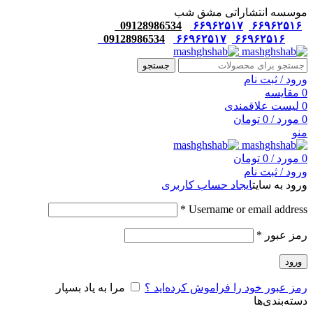
موسسه انتشاراتی مشق شب
09128986534
۶۶۹۶۲۵۱۷
۶۶۹۶۲۵۱۶
09128986534
۶۶۹۶۲۵۱۷
۶۶۹۶۲۵۱۶
جستجو
ورود / ثبت نام
0
مقایسه
0
لیست علاقمندی
0
مورد
/
0
تومان
منو
0
مورد
/
0
تومان
ورود / ثبت نام
ورود به سایت
ایجاد حساب کاربری
*
Username or email address
رمز عبور
*
ورود
رمز عبور خود را فراموش کرده‌اید ؟
مرا به یاد بسپار
دسته‌بندی‌ها