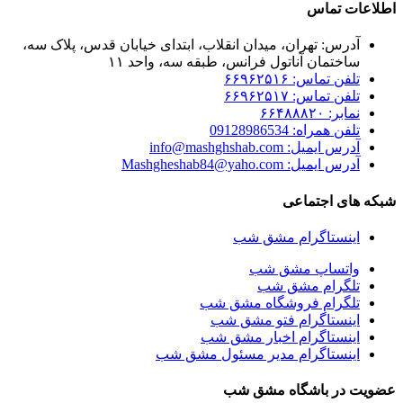
اطلاعات تماس
آدرس: تهران، میدان انقلاب، ابتدای خیابان قدس، پلاک سه،
ساختمان آناتول فرانس، طبقه سه، واحد ۱۱
تلفن تماس: ۶۶۹۶۲۵۱۶
تلفن تماس: ۶۶۹۶۲۵۱۷
نمابر: ۶۶۴۸۸۸۲۰
تلفن همراه: 09128986534
آدرس ایمیل: info@mashghshab.com
آدرس ایمیل: Mashgheshab84@yaho.com
شبکه های اجتماعی
اینستاگرام مشق شب
واتساپ مشق شب
تلگرام مشق شب
تلگرام فروشگاه مشق شب
اینستاگرام فتو مشق شب
اینستاگرام اخبار مشق شب
اینستاگرام مدیر مسئول مشق شب
عضویت در باشگاه مشق شب