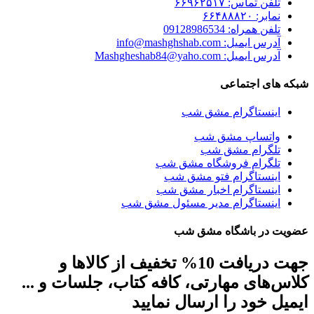
تلفن تماس: ۶۶۹۶۲۵۱۷
نمابر: ۶۶۴۸۸۸۲۰
تلفن همراه: 09128986534
آدرس ایمیل: info@mashghshab.com
آدرس ایمیل: Mashgheshab84@yaho.com
شبکه های اجتماعی
اینستاگرام مشق شب
واتساپ مشق شب
تلگرام مشق شب
تلگرام فروشگاه مشق شب
اینستاگرام فتو مشق شب
اینستاگرام اخبار مشق شب
اینستاگرام مدیر مسئول مشق شب
عضویت در باشگاه مشق شب
جهت دریافت 10% تخفیف از کالاها و
کلاس‌های مهارتی، کافه کتاب، جلسات و ...
ایمیل خود را ارسال نمایید