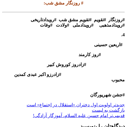
# روزنگار مشق شب:
#
روزنگار #تقویم #تقویم مشق شب #رویدادتاریخی
#رویدادمذهبی #رویدادملی #ولادت #وفات
4.
#اربعین حسینی
#روز کارمند
#زادروز کوروش کبیر
#زادرزو اکبر عبدی کمدین
محبوب
#جشن شهریورگان
جدیدتر
اولویت اول دختران «استقلال در اجتماع» است
بازگشت بە لیست
قدیمی‌تر
امام حسین علیه السلام، آموزگار آزادگی!
دیدگاهتان را بنویسید