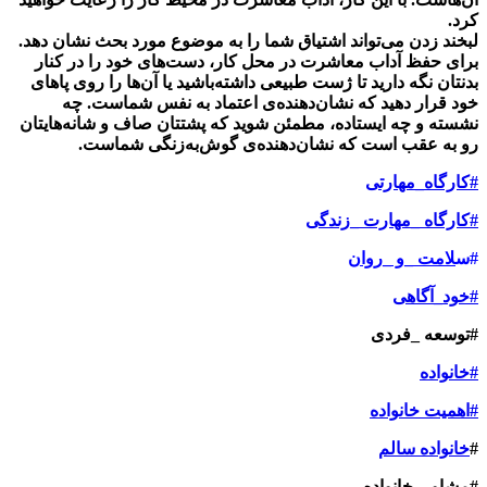
کرد.
لبخند‌ زدن می‌تواند اشتیاق شما را به موضوع مورد بحث نشان دهد.
برای حفظ آداب معاشرت در محل کار، دست‌های خود را در کنار
بدنتان نگه دارید تا ژست طبیعی داشته‌باشید یا آن‌ها را روی پاهای
خود قرار دهید که نشان‌دهنده‌ی اعتماد ‌به نفس شماست. چه
نشسته و چه ایستاده، مطمئن شوید که پشتتان صاف و شانه‌هایتان
رو به عقب است که نشان‌دهنده‌ی گوش‌به‌زنگی شماست.
#کارگاه_مهارتی
#کارگاه _مهارت _زندگی
#س
لامت _و _روان
#خود_آگاهی
#توسعه _فردی
#خانواده
#اهمیت خانواده
#
خانواده سالم
#مشاور_خانواده