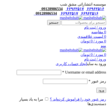
موسسه انتشاراتی مشق شب
09128986534
۶۶۹۶۲۵۱۷
۶۶۹۶۲۵۱۶
09128986534
۶۶۹۶۲۵۱۷
۶۶۹۶۲۵۱۶
جستجو
ورود / ثبت نام
0
مقایسه
0
لیست علاقمندی
0
مورد
/
0
تومان
منو
0
مورد
/
0
تومان
ورود / ثبت نام
ورود به سایت
ایجاد حساب کاربری
*
Username or email address
رمز عبور
*
ورود
رمز عبور خود را فراموش کرده‌اید ؟
مرا به یاد بسپار
دسته‌بندی‌ها