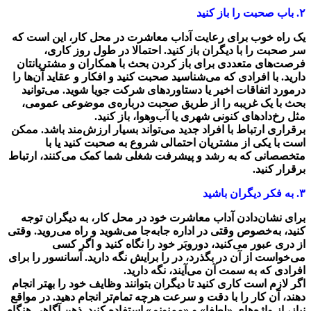
۲. باب صحبت را باز کنید
یک راه خوب برای رعایت آداب معاشرت در محل کار، این است که
سر صحبت را با دیگران باز کنید. احتمالا در طول روز کاری،
فرصت‌های متعددی برای باز ‌کردن بحث با همکاران و مشتریانتان
دارید. با افرادی که می‌شناسید صحبت کنید و افکار و عقاید آن‌ها را
درمورد اتفاقات اخیر یا دستاوردهای شرکت جویا شوید. می‌توانید
بحث با یک غریبه را از طریق صحبت درباره‌ی موضوعی عمومی،
مثل رخ‌دادهای کنونی شهری یا آب‌و‌هوا، باز کنید.
برقراری ارتباط با افراد جدید می‌تواند بسیار ارزش‌مند باشد. ممکن
است با یکی از مشتریان احتمالی شروع به صحبت کنید یا با
متخصصانی که به رشد و پیشرفت شغلی شما کمک می‌کنند، ارتباط
برقرار کنید.
۳. به فکر دیگران باشید
برای نشان‌دادن آداب معاشرت خود در محل کار، به دیگران توجه
کنید، به‌خصوص وقتی در اداره جابه‌جا می‌شوید و راه می‌روید. وقتی
از دری عبور می‌کنید، دور‌و‌بَر خود را نگاه کنید و اگر کسی
می‌خواست از آن در بگذرد، در را برایش نگه دارید. آسانسور را برای
افرادی که به سمت آن می‌آیند، نگه دارید.
اگر لازم است کاری کنید تا دیگران بتوانند وظایف خود را بهتر انجام
دهند، آن کار را با دقت و سرعت هر‌چه تمام‌تر انجام دهید. در مواقع
نیاز، از واژه‌های «لطفا» و «ممنونم» استفاده کنید. ذهن آگاهی هنگام