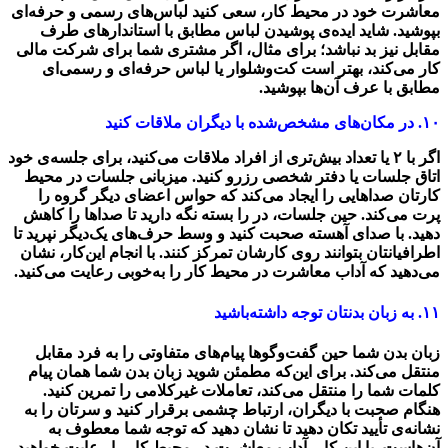
معاشرت خود در محیط کار، سعی کنید لباس‌های رسمی و حرفه‌ای
بپوشید. شاید ایده‌ی پوشیدن لباس مطابق با استاندارهای طرف
مقابل نیز بد نباشد؛ برای مثال، اگر مشتری شما برای شرکت مالی
کار می‌کند، بهتر است کت‌و‌شلوار یا لباس حرفه‌ای و رسمی‌ای
مطابق با عرف آن‌ها بپوشید.
۱۰. در مکان‌های مشخص‌شده با دیگران ملاقات کنید
اگر با ۲ یا تعداد بیش‌تری از افراد ملاقات می‌کنید، برای جلسه‌ی خود
اتاق جلسات یا دفتر شخصی رزرو کنید. میزبانی جلسات در محیط
کارتان صداهایی را ایجاد می‌کند که حواس اعضای دیگر گروه را
پرت می‌کند. حین جلسات، در را بسته نگه دارید تا صداها را کاهش
دهید. با صدای آهسته صحبت کنید و وسط حرف‌های یک‌دیگر نپرید تا
اطرافیانتان بتوانند روی کارشان تمرکز کنند. با انجام این‌کار، نشان
می‌دهید که آداب معاشرت در محیط کار را به‌‌خوبی رعایت می‌کنید.
۱۱. به زبان بدنتان توجه داشته‌باشید
زبان بدن شما حین گفت‌و‌گوها پیام‌های متفاوتی را به فرد مقابل
منتقل می‌کند. برای این‌که مطمئن شوید زبان بدن شما همان پیام
کلمات شما را منتقل می‌کند، تعاملات غیر‌کلامی را تمرین کنید.
هنگام صحبت با دیگران، ارتباط چشمی برقرار کنید و سرتان را به
نشانه‌ی تأیید تکان دهید تا نشان دهید که توجه شما معطوف به
آن‌هاست. با این کار، آداب معاشرت در محیط کار را رعایت خواهید