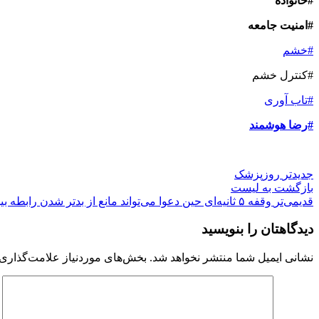
#خانواده
#امنیت جامعه
#خشم
#کنترل خشم
#تاب آوری
#رضا هوشمند
جدیدتر
روزپزشک
بازگشت بە لیست
قدیمی‌تر
وقفه ۵ ثانیه‌ای حین دعوا می‌تواند مانع از بدتر شدن رابطه بین زوج‌ها شود
دیدگاهتان را بنویسید
نشانی ایمیل شما منتشر نخواهد شد.
بخش‌های موردنیاز علامت‌گذاری 