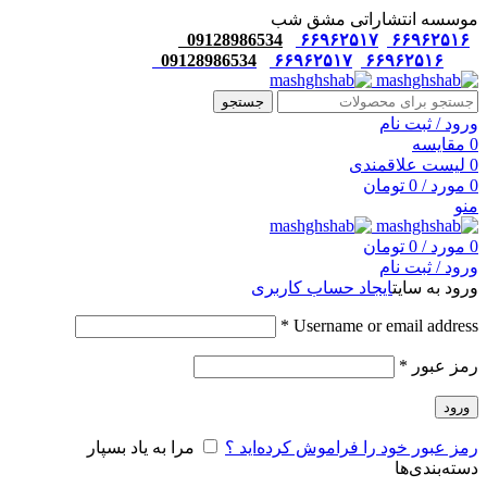
موسسه انتشاراتی مشق شب
09128986534
۶۶۹۶۲۵۱۷
۶۶۹۶۲۵۱۶
09128986534
۶۶۹۶۲۵۱۷
۶۶۹۶۲۵۱۶
جستجو
ورود / ثبت نام
0
مقایسه
0
لیست علاقمندی
0
مورد
/
0
تومان
منو
0
مورد
/
0
تومان
ورود / ثبت نام
ورود به سایت
ایجاد حساب کاربری
*
Username or email address
رمز عبور
*
ورود
رمز عبور خود را فراموش کرده‌اید ؟
مرا به یاد بسپار
دسته‌بندی‌ها