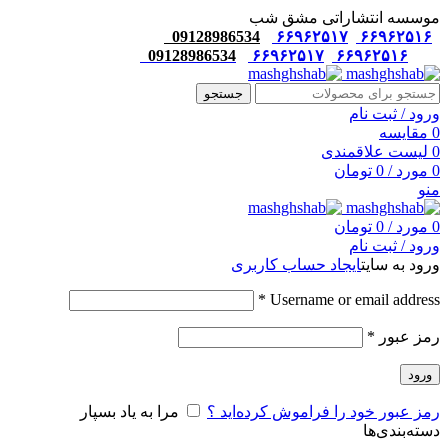
موسسه انتشاراتی مشق شب
09128986534
۶۶۹۶۲۵۱۷
۶۶۹۶۲۵۱۶
09128986534
۶۶۹۶۲۵۱۷
۶۶۹۶۲۵۱۶
جستجو
ورود / ثبت نام
0
مقایسه
0
لیست علاقمندی
0
مورد
/
0
تومان
منو
0
مورد
/
0
تومان
ورود / ثبت نام
ورود به سایت
ایجاد حساب کاربری
*
Username or email address
رمز عبور
*
ورود
رمز عبور خود را فراموش کرده‌اید ؟
مرا به یاد بسپار
دسته‌بندی‌ها