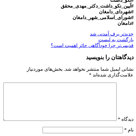
#نکو_داشت
#آیین_نکو_داشت_دکتر_مهدی_محقق
#شهردای_دامغان
#شورای_اسلامی_شهر_دامغان
#دامغان
جدیدتر
برف آمدنی شد
بازگشت بە لیست
قدیمی‌تر
چرا خودآگاهی حائز اهمیت است؟
دیدگاهتان را بنویسید
نشانی ایمیل شما منتشر نخواهد شد.
بخش‌های موردنیاز
علامت‌گذاری شده‌اند
*
دیدگاه
*
نام
*