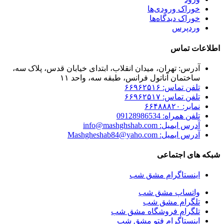
خوراک ورودی‌ها
خوراک دیدگاه‌ها
وردپرس
اطلاعات تماس
آدرس: تهران، میدان انقلاب، ابتدای خیابان قدس، پلاک سه،
ساختمان آناتول فرانس، طبقه سه، واحد ۱۱
تلفن تماس: ۶۶۹۶۲۵۱۶
تلفن تماس: ۶۶۹۶۲۵۱۷
نمابر: ۶۶۴۸۸۸۲۰
تلفن همراه: 09128986534
آدرس ایمیل: info@mashghshab.com
آدرس ایمیل: Mashgheshab84@yaho.com
شبکه های اجتماعی
اینستاگرام مشق شب
واتساپ مشق شب
تلگرام مشق شب
تلگرام فروشگاه مشق شب
اینستاگرام فتو مشق شب