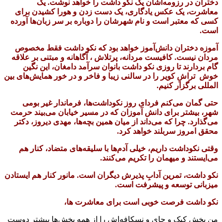
دختران در رزومه‌اشان یک نکو داشت را خواهد نوشت. یک
معاشرت، یک عکس یادگاری، یک دست زدن و هورا کشیدن برای
کسی که معتبر است و نام شهرشان را دوباره بر سر زبان‌ها آورده
است.
آموزه دختران دانش‌آموز خواهد بود که نکو داشت فقط مخصوص
مردان نیست. کافیست مردانه، پرتلاش ، آگاهانه و مبتنی بر علاقه
گام بردارند تا روزی نکو داشت بانوان سرآمد دامغان، این نگین
خوش تراشِ کویر را در سالنی زیبا و فاخر و در خور همایش‌های بین
المللی برگزار کنیم.
حتی گمان می‌کنم فردای روز نکوداشت‌ها، فرماندار غیر بومی
شهر، بیشتر برای دانش آموزان که در مسیر خیابان می‌بیند حرمت
می‌گذارد. چرا که می‌داند از میان همین بچه‌ها، مهدی دیروز، دکتر
محقق امروز سربلند خواهد کرد.
وقتی نکوداشت داریم، خیلی آدم‌ها با سلیقه‌های متضاد، کنار هم
می‌ایستند و میهمان را تکریم می‌کنند.
نکو داشت، تمرین آدابِ پذیرش دیگران است. مانور کنار هم ایستادن
میزبانی توسعه و پیشرفت است.
نکو داشت فرصت خوبی است برای معاشرت ها،
من بخش کیک و چای و نسکافه‌اش را از همه بخش‌ها بیشتر دوست