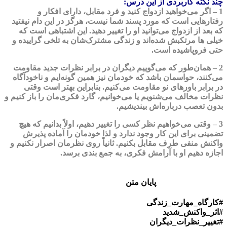
چند نکته کاربردی از این درس:
1 –
اگر می‌خواهید ازدواج کنید و فرد مقابل، دارای افکار و
رفتارهایی است که مورد پسند شما نیست، هرگز در این دام نیفتید
که بعد از ازدواج می‌توانید او را تغییر دهید. این اشتباهی است که
خیلی ها مرتکبش شده‌اند و زندگی مشترک‌شان به تلخی گراییده و
حتی فروپاشیده است.
2 –
همان‌طور که می‌گوییم دیگران در برابر نظرات جدید مقاومت
می‌کنند، حواسمان باشد که خودمان نیز همین گونه‌ایم و ناخودآگاه
در برابر باورهای نو مقاومت می‌کنیم. بنابراین بهتر است وقتی
نظرات مخالف می‌شنویم یا می‌خوانیم، گارد فکری‌مان را باز کنیم و
بدون تعصب درباره‌اش بیندیشیم.
3 –
وقتی می‌خواهیم نظر کسی را تغییر دهیم، اولاً بدانیم که هیچ
تضمینی برای این کار وجود ندارد و لذا خودمان را آماده پذیرش
واکنش منفی طرف مقابل بکنیم. ثانیاً روی نظرمان اصرار نکنیم و
اجازه دهیم او با آرامش فکری، به جمع بندی برسد.
پایان متن
#کارگاه_مهارت_زندگی
#اثر_واکنش_شدید
#تغییر_نظرات_دیگران