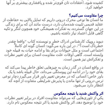
كشيده شود، اعتقادات تان قوی‌تر شده و پافشاری بيشتری بر آنها
خواهيد كرد.
چرا مقاومت می‌كنيم؟
ما انسان ها نوعی محرک درونی داریم كه تمايل بالايی به حفاظت از
عقايد قديمی تثبيت شده‌مان دارد، درست مانند آن كه برای زندگی
در اين جهان گسترده، به تفكرات هميشگی خود همچون لنگر و تكيه
گاهی قابل اعتماد نياز داشته باشيم.
ديويد روپيک كارشناس ادراک خطر و نويسنده كتاب “واقعا چقدر
خطرناک است؟”، در اين باره می‌گويد: انسان گونه ای كاملاً
اجتماعی است و مثل حيوانات برای بقا و ادامه حيات به قبيله خود
وابسته است. گاهی اوقات علت مقاومت انسان برای تغيير نظرات
و تفكراتش نيز همين است.
در واقع انسان در گذر زمان به چیزهایی تعلق خاطر پیدا می‌کند که
بقای خود را در ادامه این پیوستگی می‌داند، حال قبیله باشد یا یک
باور خاص! انسانی که در معرض تغییر باور قرار می‌گیرد دچار نوعی
ترس درونی از تنها ماندن يا پذيرش شرايطی متفاوت از آنچه كه
انتظار دارد می‌شود.
اثر واكنش شديد يا نتيجه معكوس
يكي از تئوری‌هايی كه می‌تواند مقاومت افراد در برابر تغيير نظرات
خود را توضيح دهد، اثر واكنش شديد يا اثر نتيجه معكوس نام دارد.