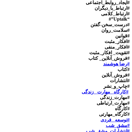
#ایجاد_روابط_اجتماعی
#ارتباط_با_دیگران
#ارتباط_کلامی
“Uptalk”#
#درست_سخن-گفتن
#سلامت_روان
#قوانین
#افکار_مثبت
#افکار_منفی
#تقویت_ افکار_مثبت
#فروش_آنلاین_ کتاب
#رضا هوشمند
#کتاب
#فروش_آنلاین
#انتشارات
#چاپ_و_نشر
#کارگاه _مهارت _زندگی
#مهارت_زندگی
#مهارت_ارتباطی
#کارگاه
#کارگاه_مهارتی
#توسعه _فردی
#مشق_شب
#انتشارات_مشق_شب