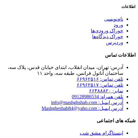
اطلاعات
نام‌نویسی
ورود
خوراک ورودی‌ها
خوراک دیدگاه‌ها
وردپرس
اطلاعات تماس
آدرس: تهران، میدان انقلاب، ابتدای خیابان قدس، پلاک سه،
ساختمان آناتول فرانس، طبقه سه، واحد ۱۱
تلفن تماس: ۶۶۹۶۲۵۱۶
تلفن تماس: ۶۶۹۶۲۵۱۷
نمابر: ۶۶۴۸۸۸۲۰
تلفن همراه: 09128986534
آدرس ایمیل: info@mashghshab.com
آدرس ایمیل: Mashgheshab84@yaho.com
شبکه های اجتماعی
اینستاگرام مشق شب