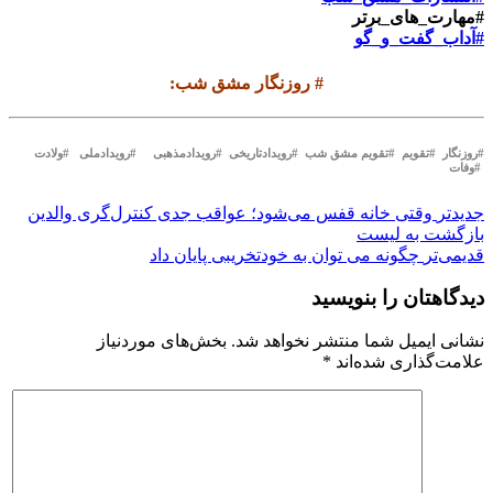
#مهارت_های_برتر
#آداب_گفت_و_گو
#
روزنگار مشق شب
:
#روزنگار #تقویم #تقویم مشق شب #رویدادتاریخی #رویدادمذهبی #رویدادملی #ولادت
#وفات
جدیدتر
وقتی خانه قفس می‌شود؛ عواقب جدی کنترل‌گری والدین
بازگشت بە لیست
قدیمی‌تر
چگونه می توان به خودتخریبی پایان داد
دیدگاهتان را بنویسید
نشانی ایمیل شما منتشر نخواهد شد.
بخش‌های موردنیاز
علامت‌گذاری شده‌اند
*