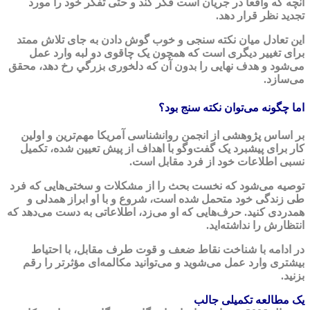
آنچه كه واقعاً در جريان است فكر كند و حتی تفكر خود را مورد
تجديد نظر قرار دهد.
اين تعادل ميان نكته سنجی و خوب گوش دادن به جای تلاش ممتد
برای تغيير ديگری است كه همچون يک چاقوی دو لبه وارد عمل
می‌شود و هدف نهايی را بدون آن كه دلخوری بزرگي رخ دهد، محقق
می‌سازد.
اما چگونه می‌توان نكته سنج بود؟
بر اساس پژوهشی از انجمن روانشناسی آمريكا مهم‌ترین و اولین
کار برای پيشبرد يک گفت‌وگو با اهداف از پيش تعيين شده، تكميل
نسبی اطلاعات خود از فرد مقابل است.
توصيه می‌شود كه نخست بحث را از مشكلات و سختی‌هايی كه فرد
طی زندگی خود متحمل شده است، شروع و با او ابراز همدلی و
همدردی كنيد. حرف‌هایی که او می‌زد، اطلاعاتی به دست می‌دهد كه
انتظارش را نداشته‌ايد.
در ادامه با شناخت نقاط ضعف و قوت طرف مقابل، با احتياط
بيشتری وارد عمل می‌شويد و می‌توانید مكالمه‌ای مؤثرتر را رقم
بزنيد.
يک مطالعه تكميلی جالب