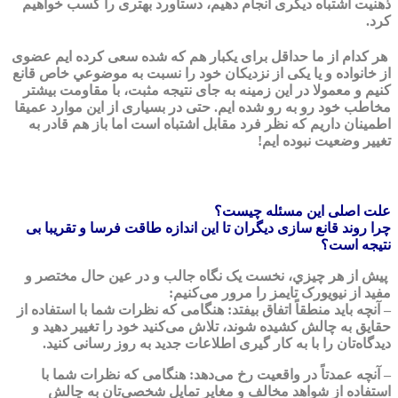
ذهنيت اشتباه ديگری انجام دهيم، دستاورد بهتری را كسب خواهيم
كرد.
هر کدام از ما حداقل برای يكبار هم كه شده سعی كرده ايم عضوی
از خانواده و يا يكی از نزدیکان خود را نسبت به موضوعي خاص قانع
كنيم و معمولا در اين زمينه به جای نتيجه مثبت، با مقاومت بيشتر
مخاطب خود رو به رو شده ايم. حتی در بسياری از اين موارد عميقا
اطمينان داریم كه نظر فرد مقابل اشتباه است اما باز هم قادر به
تغيير وضعيت نبوده ايم!
علت اصلی اين مسئله چيست؟
چرا روند قانع سازی ديگران تا اين اندازه طاقت فرسا و تقریبا بی
نتیجه است؟
پيش از هر چيزي، نخست يک نگاه جالب و در عين حال مختصر و
مفيد از نيويورک تايمز را مرور می‌کنیم:
– آنچه باید منطقاً اتفاق بیفتد:
هنگامی كه نظرات شما با استفاده از
حقايق به چالش كشيده شوند، تلاش می‌كنيد خود را تغيير دهيد و
ديدگاه‌تان را با به كار گيری اطلاعات جديد به روز رسانی كنيد.
– آنچه عمدتاً در واقعيت رخ می‌دهد:
هنگامی كه نظرات شما با
استفاده از شواهد مخالف و مغاير تمايل شخصی‌تان به چالش