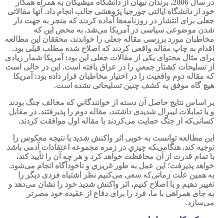
در سال 2006، برندان نيهان از دانشگاه ميشيگان به همراه همكار
خود از دانشگاه ايالتی جورجيا پژوهشی جالب انجام داد. آنها مقالاتی
جعلی برای انتشار در روزنامه‌ها آماده كردند كه منجر به جهت دار
شدن موضوعی سياسی در آمريكا می‌شد. به محض اين كه
مخاطبان مورد بررسی مقاله جعلی را خواندند، محققان اين مطالعه
اقدام به چاپ مقاله واقعی كردند كه اصلاح شده مطلب قبلی بود.
برای مثال محتوای يكی از مقالات جعلی این بود: آمريكا شمار زيادی
از تسليحات كشتار جمعي را در عراق يافته است. اين در حالی است
كه مقاله دوم واقعيت را در اختيار مخاطبان قرار داده بود: آمريكا
هيچ گاه موفق به كشف چنين تسليحاتی نشده است.
بر اساس نتايج حاصل آن دسته از خوانندگاني كه مخالف جنگ بودند
و يا تمايلات ليبرال شديدی داشتند، مقاله دوم را پذيرفتند. در مقابل
كسانی‌كه از جنگ حمايت می‌كردند با مقاله اول موافقت كردند.
اين مطالعه توانست به خوبی اثر واكنش شديد يا نتيجه معكوس را
توجيه كند. هنگامی‌‍كه چيزي در زمره مجموعه اعتقادات آدمی باشد
با تمام قدرت از آن محافظت خواهد کرد و هر چه آن را تأیید کند،
خواهد پذیرفت؛ اين عمل به طور غريزي و ناخودآگاه انجام می‌شود.
به همين علت زمانی‌كه سعی می‌كنيم نظر اشتباه فردی ديگر را
تغيير دهيم و يا اصلاح كنيم، اثر واكنش شديد خود را نشان می‌دهد و
به جای همراهی با ما، فرد را برای دفاع از عقيده خود مصرتر
می‌سازد.