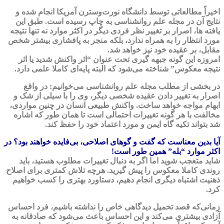
اخيراً مطالعاتی توسط دانشگاه نورت‌وسترن آمريكا انجام شده و
نتايج آن در مجله علم روانشناسی به چاپ رسيده است. طبق اين
يافته ها، اصرار بر تغيير نظر فردی ديگر در اكثر موارد نه تنها نتيجه
مورد انتظار را به همراه ندارد، بلكه منجر به پافشاری بيشتر شخص
مقابل، بر عقيده خود نيز خواهد شد.
امروزه اين گونه جبهه گيری تحت عنوان “اثر واكنش شديد يا اثر
نتيجه معكوس” شناخته می‌شود كه البته پايه‌ای كاملا علمی دارد.
در بخشی از مطلب مجله علم روانشناسی می‌خوانیم: در واقع
اصرار به تغيير دادن عقيده شخصی ديگر، وی را با سيلی از شک و
ابهام مواجه خواهد ساخت. واكنش طبيعی انسان در چنين مواردی،
مخالفت با هر گونه تغييرات احتمالی است تا همان طور كه اشاره
شد بتواند تكيه گاه ايمن و مورد اعتماد خود را حفظ كند.
آيا بدين معناست كه گفت و گوهای اصلاحی، بی‌فايده خواهند بود؟ در
اكثر موارد “بله” همين طور است!
شايد متعجب شويد اما اگر به دنبال تغييرات مطلوب هستيد، بايد
روندی كاملا معكوس را پيش گيريد. هرچه تلاش كمتری برای اصلاح
ذهنيت اشتباه ديگری انجام دهيم، دستاورد بهتری را كسب خواهيم
كرد.
زمانی‌كه قصد تحميل ديدگاهی خاص را نداشته باشيم، فرد احساس
آزادی بيشتری می‌كند و اين احساس باعث می‌شود كه صادقانه به