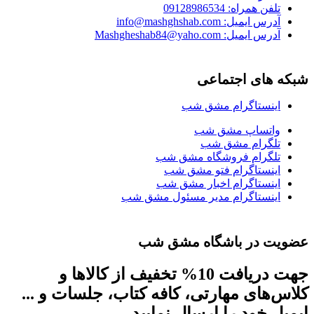
تلفن همراه: 09128986534
آدرس ایمیل: info@mashghshab.com
آدرس ایمیل: Mashgheshab84@yaho.com
شبکه های اجتماعی
اینستاگرام مشق شب
واتساپ مشق شب
تلگرام مشق شب
تلگرام فروشگاه مشق شب
اینستاگرام فتو مشق شب
اینستاگرام اخبار مشق شب
اینستاگرام مدیر مسئول مشق شب
عضویت در باشگاه مشق شب
جهت دریافت 10% تخفیف از کالاها و
کلاس‌های مهارتی، کافه کتاب، جلسات و ...
ایمیل خود را ارسال نمایید