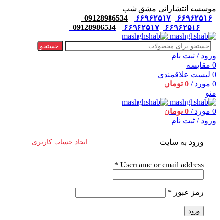
موسسه انتشاراتی مشق شب
09128986534
۶۶۹۶۲۵۱۷
۶۶۹۶۲۵۱۶
09128986534
۶۶۹۶۲۵۱۷
۶۶۹۶۲۵۱۶
جستجو
ورود / ثبت نام
0
مقایسه
0
لیست علاقمندی
0
مورد
/
0
تومان
منو
0
مورد
/
0
تومان
ورود / ثبت نام
ورود به سایت
ایجاد حساب کاربری
*
Username or email address
رمز عبور
*
ورود