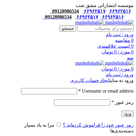
موسسه انتشاراتی مشق شب
09128986534
۶۶۹۶۲۵۱۷
۶۶۹۶۲۵۱۶
09128986534
۶۶۹۶۲۵۱۷
۶۶۹۶۲۵۱۶
جستجو
ورود / ثبت نام
0
مقایسه
0
لیست علاقمندی
0
مورد
/
0
تومان
منو
0
مورد
/
0
تومان
ورود / ثبت نام
ورود به سایت
ایجاد حساب کاربری
*
Username or email address
رمز عبور
*
ورود
رمز عبور خود را فراموش کرده‌اید ؟
مرا به یاد بسپار
دسته‌بندی‌ها