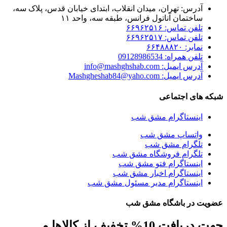
آدرس: تهران، میدان انقلاب، ابتدای خیابان قدس، پلاک سه،
ساختمان آناتول فرانس، طبقه سه، واحد ۱۱
تلفن تماس: ۶۶۹۶۲۵۱۶
تلفن تماس: ۶۶۹۶۲۵۱۷
نمابر: ۶۶۴۸۸۸۲۰
تلفن همراه: 09128986534
آدرس ایمیل: info@mashghshab.com
آدرس ایمیل: Mashgheshab84@yaho.com
شبکه های اجتماعی
اینستاگرام مشق شب
واتساپ مشق شب
تلگرام مشق شب
تلگرام فروشگاه مشق شب
اینستاگرام فتو مشق شب
اینستاگرام اخبار مشق شب
اینستاگرام مدیر مسئول مشق شب
عضویت در باشگاه مشق شب
جهت دریافت 10% تخفیف از کالاها و