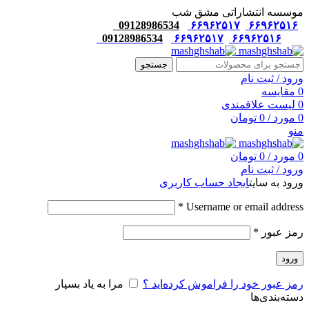
موسسه انتشاراتی مشق شب
09128986534
۶۶۹۶۲۵۱۷
۶۶۹۶۲۵۱۶
09128986534
۶۶۹۶۲۵۱۷
۶۶۹۶۲۵۱۶
جستجو
ورود / ثبت نام
0
مقایسه
0
لیست علاقمندی
0
مورد
/
0
تومان
منو
0
مورد
/
0
تومان
ورود / ثبت نام
ورود به سایت
ایجاد حساب کاربری
*
Username or email address
رمز عبور
*
ورود
رمز عبور خود را فراموش کرده‌اید ؟
مرا به یاد بسپار
دسته‌بندی‌ها