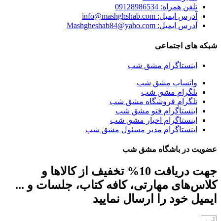
تلفن همراه: 09128986534
آدرس ایمیل: info@mashghshab.com
آدرس ایمیل: Mashgheshab84@yaho.com
شبکه های اجتماعی
اینستاگرام مشق شب
واتساپ مشق شب
تلگرام مشق شب
تلگرام فروشگاه مشق شب
اینستاگرام فتو مشق شب
اینستاگرام اخبار مشق شب
اینستاگرام مدیر مسئول مشق شب
عضویت در باشگاه مشق شب
جهت دریافت 10% تخفیف از کالاها و
کلاس‌های مهارتی، کافه کتاب، جلسات و ...
ایمیل خود را ارسال نمایید