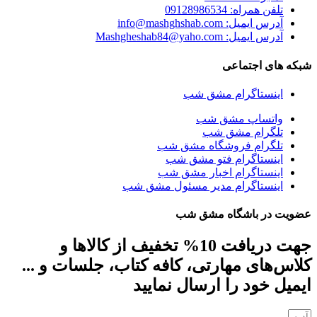
تلفن همراه: 09128986534
آدرس ایمیل: info@mashghshab.com
آدرس ایمیل: Mashgheshab84@yaho.com
شبکه های اجتماعی
اینستاگرام مشق شب
واتساپ مشق شب
تلگرام مشق شب
تلگرام فروشگاه مشق شب
اینستاگرام فتو مشق شب
اینستاگرام اخبار مشق شب
اینستاگرام مدیر مسئول مشق شب
عضویت در باشگاه مشق شب
جهت دریافت 10% تخفیف از کالاها و
کلاس‌های مهارتی، کافه کتاب، جلسات و ...
ایمیل خود را ارسال نمایید