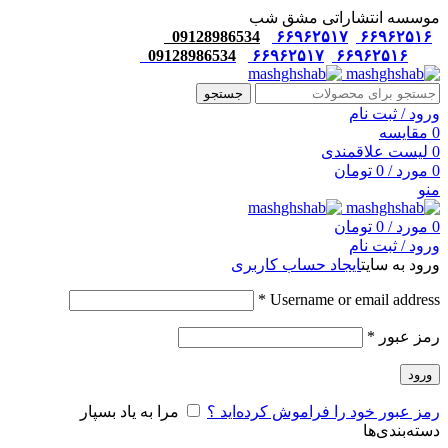
موسسه انتشاراتی مشق شب
09128986534
۶۶۹۶۲۵۱۷
۶۶۹۶۲۵۱۶
09128986534
۶۶۹۶۲۵۱۷
۶۶۹۶۲۵۱۶
جستجو
ورود / ثبت نام
0
مقایسه
0
لیست علاقمندی
0
مورد
/
0
تومان
منو
0
مورد
/
0
تومان
ورود / ثبت نام
ورود به سایت
ایجاد حساب کاربری
*
Username or email address
رمز عبور
*
ورود
رمز عبور خود را فراموش کرده‌اید ؟
مرا به یاد بسپار
دسته‌بندی‌ها