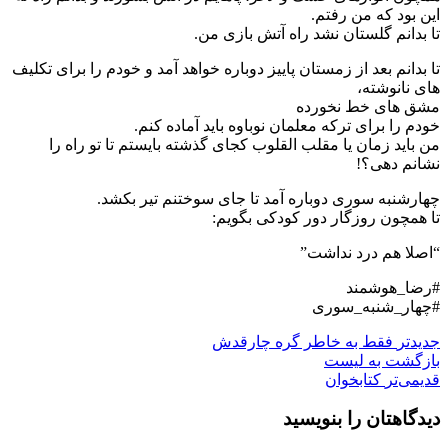
این بود که من رفتم.
تا بدانم گلستان نشد راه آتش بازی من.
تا بدانم بعد از زمستان پاییز دوباره خواهد آمد و خودم را برای تکلیف
های نانوشته،
مشق های خط نخورده
خودم را برای ترکه معلمان نوباوه باید آماده کنم.
من باید زمان یا مقلب القلوب کجای گذشته بایستم تا تو راه را
نشانم دهی؟!
چهارشنبه سوری دوباره آمد تا جای سوختنم تیر بکشد.
تا همچون روزگار دور کودکی بگویم:
“اصلا هم درد نداشت”
#رضا_هوشمند
#چهار_شنبه_سوری
جدیدتر
فقط به خاطر گره چارقدش
بازگشت بە لیست
قدیمی‌تر
کتابخوان
دیدگاهتان را بنویسید