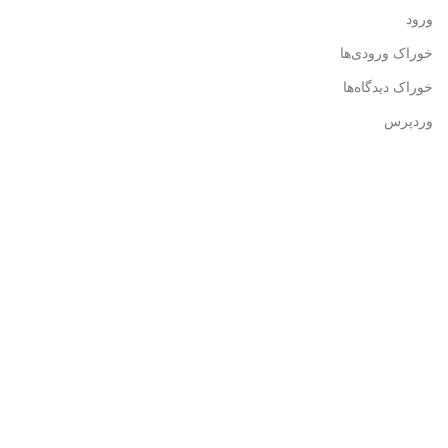
ورود
خوراک ورودی‌ها
خوراک دیدگاه‌ها
وردپرس
اطلاعات تماس
آدرس: تهران، میدان انقلاب، ابتدای خیابان قدس، پلاک سه،
ساختمان آناتول فرانس، طبقه سه، واحد ۱۱
تلفن تماس: ۶۶۹۶۲۵۱۶
تلفن تماس: ۶۶۹۶۲۵۱۷
نمابر: ۶۶۴۸۸۸۲۰
تلفن همراه: 09128986534
آدرس ایمیل: info@mashghshab.com
آدرس ایمیل: Mashgheshab84@yaho.com