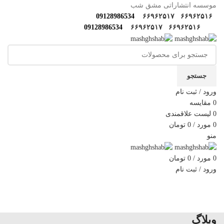
موسسه انتشاراتی مشق شب
09128986534
۶۶۹۶۲۵۱۷
۶۶۹۶۲۵۱۶
09128986534
۶۶۹۶۲۵۱۷
۶۶۹۶۲۵۱۶
جستجو
ورود / ثبت نام
0
مقایسه
0
لیست علاقمندی
0
مورد
/
0
تومان
منو
0
مورد
/
0
تومان
ورود / ثبت نام
دسته‌بندی‌ها
خانه
فروشگاه
مولف‌ها و مترجم ها
کارگاه های مهارتی
گالری مشق شب
سوالات متداول
اخبار مشق شب
سایر آثار
درباره ما
تماس با ما
وبلاگ