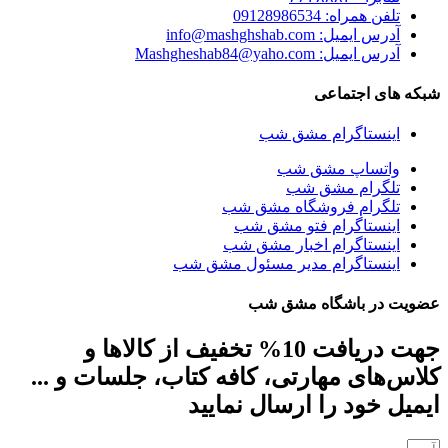
تلفن همراه: 09128986534
آدرس ایمیل: info@mashghshab.com
آدرس ایمیل: Mashgheshab84@yaho.com
شبکه های اجتماعی
اینستاگرام مشق شب
واتساپ مشق شب
تلگرام مشق شب
تلگرام فروشگاه مشق شب
اینستاگرام فتو مشق شب
اینستاگرام اخبار مشق شب
اینستاگرام مدیر مسئول مشق شب
عضویت در باشگاه مشق شب
جهت دریافت 10% تخفیف از کالاها و
کلاس‌های مهارتی، کافه کتاب، جلسات و ...
ایمیل خود را ارسال نمایید