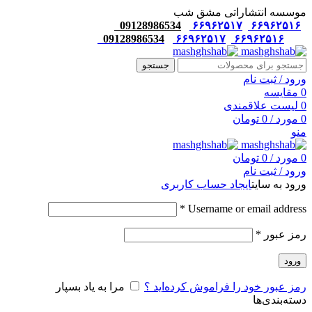
موسسه انتشاراتی مشق شب
09128986534
۶۶۹۶۲۵۱۷
۶۶۹۶۲۵۱۶
09128986534
۶۶۹۶۲۵۱۷
۶۶۹۶۲۵۱۶
جستجو
ورود / ثبت نام
0
مقایسه
0
لیست علاقمندی
0
مورد
/
0
تومان
منو
0
مورد
/
0
تومان
ورود / ثبت نام
ورود به سایت
ایجاد حساب کاربری
*
Username or email address
رمز عبور
*
ورود
رمز عبور خود را فراموش کرده‌اید ؟
مرا به یاد بسپار
دسته‌بندی‌ها