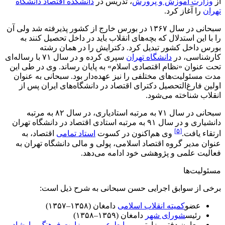
از
وزارت آموزش و پرورش
، تدریس در
دانشکده اقتصاد دانشگاه
تهران
را آغاز کرد.
سبحانی در سال ۱۳۶۷ در بورس خارج از کشور پذیرفته شد ولی آن
را با این استدلال که بچه‌های انقلاب باید در داخل تحصیل کنند به
بورس داخل کشور تبدیل کرد. دکترایش را در همان رشته
کارشناسی، در
دانشگاه تهران
سپری کرده و در سال ۷۱ با رساله‌ای
تحت عنوان «نظام اقتصادی اسلام» به پایان رساند. وی در طی این
مدت مسئولیت‌های مختلفی را نیز عهده‌دار بود. سبحانی به عنوان
اولین فارغ‌التحصیل دکترای اقتصاد در دانشگاه‌های ایران پس از
انقلاب شناخته می‌شود.
سبحانی در سال ۷۱ به مرتبه استادیاری، در سال ۸۲ به مرتبه
دانشیاری و در سال ۹۱ به مرتبه استادی اقتصاد در دانشگاه تهران
[۵]
ارتقاء یافت.
وی هم‌اکنون در کسوت
استاد تمامی
اقتصاد، به
عنوان مدیر گروه اقتصاد اسلامی، پولی و مالی دانشگاه تهران به
فعالیت علمی و پژوهشی خود ادامه می‌دهد.
مسئولیت‌ها
برخی از سوابق اجرایی حسن سبحانی به شرح ذیل است:
عضو
کمیته انقلاب اسلامی
دامغان (۱۳۵۸–۱۳۵۷)
رئیس
شورای شهر
دامغان (۱۳۵۹–۱۳۵۸)
معاون دفتر وزارتی و
روابط عمومی
وزارت فرهنگ و ارشاد