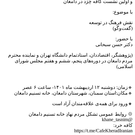
و اولین نشست کافه خِرَد در دامغان
با موضوع:
نقش فرهنگ در توسعه
(گفت‌وگو)
با حضور:
دکتر حسن سبحانی
(پژوهشگر، اقتصاددان، استادتمام دانشگاه تهران و نماینده محترم
مردم دامغان در دوره‌های پنجم، ششم و هفتم مجلس شورای
اسلامی)
🔹زمان: دوشنبه ۱۲ اردیبهشت ماه ۱۴۰۱- ساعت ۶ عصر
🔹مکان:استان سمنان، شهرستان دامغان، خانه تسنیم دامغان
🔸ورود برای همه‌ی علاقه‌مندان آزاد است
💠 روابط عمومی تشکل مردم نهادِ خانه تسنیم دامغان
@khane_tasnim
کافه خرد:
https://t.me/CafeKheradIranian