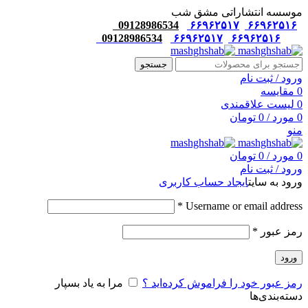
موسسه انتشاراتی مشق شب
09128986534
۶۶۹۶۲۵۱۷
۶۶۹۶۲۵۱۶
09128986534
۶۶۹۶۲۵۱۷
۶۶۹۶۲۵۱۶
جستجو
ورود / ثبت نام
0
مقایسه
0
لیست علاقمندی
0
مورد
/
0
تومان
منو
0
مورد
/
0
تومان
ورود / ثبت نام
ورود به سایت
ایجاد حساب کاربری
*
Username or email address
رمز عبور
*
ورود
رمز عبور خود را فراموش کرده‌اید ؟
مرا به یاد بسپار
دسته‌بندی‌ها