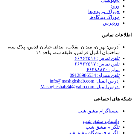
نام‌نویسی
ورود
خوراک ورودی‌ها
خوراک دیدگاه‌ها
وردپرس
اطلاعات تماس
آدرس: تهران، میدان انقلاب، ابتدای خیابان قدس، پلاک سه،
ساختمان آناتول فرانس، طبقه سه، واحد ۱۱
تلفن تماس: ۶۶۹۶۲۵۱۶
تلفن تماس: ۶۶۹۶۲۵۱۷
نمابر: ۶۶۴۸۸۸۲۰
تلفن همراه: 09128986534
آدرس ایمیل: info@mashghshab.com
آدرس ایمیل: Mashgheshab84@yaho.com
شبکه های اجتماعی
اینستاگرام مشق شب
واتساپ مشق شب
تلگرام مشق شب
تلگرام فروشگاه مشق شب