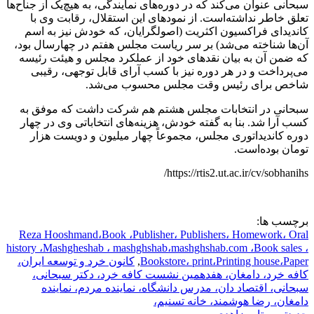
سبحانی عنوان می‌کند که در دوره‌های نمایندگی، به هیچ‌یک از جناح‌ها
تعلق خاطر نداشته‌است. از نمودهای این استقلال، رقابت وی با
کاندیدای فراکسیون اکثریت (اصولگرایان، که خودش نیز به اسم
آن‌ها شناخته می‌شد) بر سر ریاست مجلس هفتم در چهارسال بود،
که ضمن آن به بیان نقدهای خود از عملکرد مجلس و هیئت رئیسه
می‌پرداخت و در هر دوره نیز با کسب آرای قابل توجهی، رقیبی
شاخص برای رئیس وقت مجلس محسوب می‌شد.
سبحانی در انتخابات مجلس هشتم هم شرکت داشت که موفق به
کسب آرا شد. بنا به گفته خودش، هزینه‌های انتخاباتی وی در چهار
دوره کاندیداتوری مجلس، مجموعاً چهار میلیون و دویست هزار
تومان بوده‌است.
https://rtis2.ut.ac.ir/cv/sobhanihs/
برچسب ها:
Reza Hooshmand،Book ،Publisher، Publishers، Homework، Oral
history ،Mashgheshab ، mashghshab،mashghshab.com ،Book sales ،
Bookstore، print،Printing house،Paper
,
کانون خرد و توسعه ایران،
کافه خرد، دامغان، هفدهمین نشست کافه خرد، دکتر سبحانی،
سبحانی، اقتصاد دان، مدرس دانشگاه، نماینده مردم، نماینده
دامغان، رضا هوشمند، خانه تسنیم،