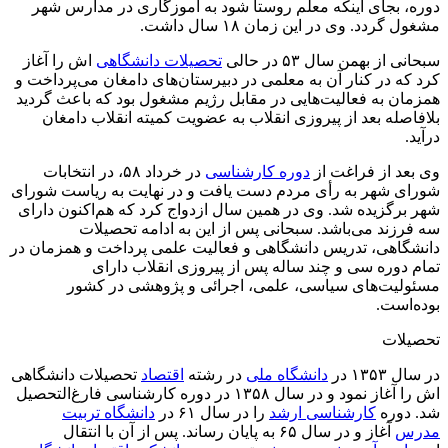
دوره، بجای اینکه معلم روستا شود به آموزگاری در مدارس شهر
مشغول گردد. وی در این زمان ۱۸ سال داشت.
سبحانی از بهمن سال ۵۳ در حالی
تحصیلات دانشگاهی
اش را آغاز
کرد که در کنار آن به معلمی در دبیرستان‌های دامغان می‌پرداخت و
همزمان به فعالیت‌هایی در مقابل رژیم مشغول بود که باعث گردید
بلافاصله بعد از پیروزی انقلاب به عضویت کمیته انقلاب دامغان
درآید.
وی بعد از فراغت از
دوره کارشناسی
در خرداد ۵۸، در انتخابات
شورای شهر به رأی مردم دست یافت و در نهایت به ریاست شورای
شهر برگزیده شد. وی در همین سال ازدواج کرد که هم‌اکنون دارای
سه فرزند می‌باشد. سبحانی پس از این به ادامه تحصیلات
دانشگاهی، تدریس دانشگاهی و فعالیت علمی پرداخت و همزمان در
تمام دوره سی و چند ساله پس از پیروزی انقلاب دارای
مسئولیت‌های سیاسی، علمی، اجرائی و پژوهشی در کشور
بوده‌است.
تحصیلات
در سال ۱۳۵۳ در
دانشگاه ملی
در رشته
اقتصاد
تحصیلات دانشگاهی
اش را آغاز نمود و در سال ۱۳۵۸ در دوره کارشناسی فارغ‌التحصیل
شد. دوره
کارشناسی ارشد
را در سال ۶۱ در
دانشگاه تربیت
مدرس
آغاز و در سال ۶۵ به پایان رساند. پس از آن با انتقال