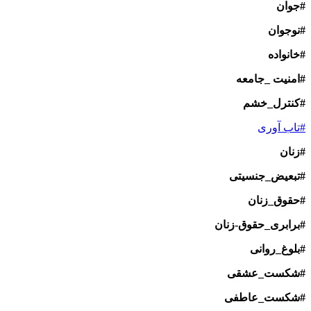
#جوان
#نوجوان
#خانواده
#امنیت _جامعه
#کنترل_خشم
#تاب آوری
#زنان
#تبعیض_جنسیتی
#حقوق_زنان
#برابری_حقوق-زنان
#بلوغ_روانی
#شکست_عشقی
#شکست_عاطفی