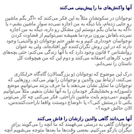
آنها واکنش‌های ما را پیش‌بینی می‌کنند
نوجوانان در سکوتشان مثلاًَ به این فکر می‌کنند که «اگر بگم ماشین
رو جایی زده‌ام، بابا دیگه به من اجازه نمی‌ده سوار ماشین بشم.» یا
«اگه به مامان بگم دوستم این مشکل رو داره، دیگه به من اجازه
نمی‌ده باهاش بیرون برم»
ما همیشه نمی‌توانیم از قضاوت کردن
نوجوانمان خودداری کنیم و به طور حتم نوجوانان (و والدینی) وجود
دارند که در این روش نگران‌کننده گیر افتاده‌اند. ولی به عنوان
روانشناس ۲ قانون وجود دارد که با آنها زندگی می‌کنم: حتی بچه‌های
خوب کارهای احمقانه می‌کنند و دوم این که من هیچوقت کل
داستان را نمی‌دانم.
درک این موضوع که نوجوانان (و بزرگسالان) گاه‌گاه خرابکاری
می‌کنند، ارتباط بین والدین و نوجوانان را بهتر می‌کند. روزهایی که
نوجوانان ما تمایل نشان می‌دهند با ما حرف بزنند می‌توانیم موضع
دلسوزانه و بخشایشگر خودمان را به آنها نشان بدهیم. مثلاً می‌توانیم
بگوییم «می‌دونم بابت ماشین ناراحتی. فکر می‌کنی چه کار می‌تونی
بکنی تا درستش کنی؟» یا «اوضاع دوستت واقعا ناراحت‌کننده‌س،
الان حالش خوبه؟»
آنها می‌دانند گاهی والدین رازشان را فاش می‌کنند
نوجوانان گاهی به درستی می‌فهمند که ما آنچه را می‌گویند برای
دیگران بازگو می‌کنیم. بعضی وقت‌ها ما بعدها متوجه می‌شویم آنچه