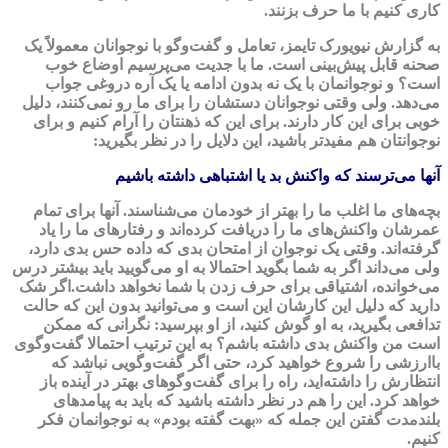
کاری کنیم با ما حرف بزنند.
به گزارش نیویورک تایمز، تعامل و گفت‌وگو با نوجوانان معمولاً یک
صحنه قابل پیش‌بینی است. ما با جدیت می‌پرسیم اوضاع خوب
است؟ و نوجوانمان با یک نه بدون ادامه یا یک آره دروغی جواب
می‌دهد. ولی وقتی نوجوانان دستشان را برای ما رو نمی‌کنند، دلیل
خوبی برای این کار دارند. برای این که ذهنتان را آرام کنیم و برای
نوجوانتان هم مفیدتر باشید، این دلایل را در نظر بگیرید:
آنها می‌ترسند که واکنش بد یا اشتباهی داشته باشیم
بچه‌های ما اغلب ما را بهتر از خودمان می‌شناسند. آنها برای تمام
عمرشان واکنش‌های ما را دریافت کرده‌اند و رفتارهای ما را یاد
گرفته‌اند. وقتی یک نوجوان از امتحان بدی که داده حس بدی دارد،
ولی می‌داند اگر به شما بگوید احتمالا به او می‌گویید باید بیشتر درس
می‌خوانده، اشتیاقی برای حرف زدن با شما نخواهد داشت.
اگر شک
دارید که دلیل این کارشان این است و می‌توانید بدون این که حالت
تدافعی بگیرید، به او گوش کنید، از او بپرسید: نگرانی که ممکن
است من واکنش بدی داشته باشم؟ به این ترتیب احتمالا گفت‌وگوی
باارزشی را شروع خواهید کرد، حتی اگر گفت‌وگویی نباشد که
انتظارش را داشته‌اید، راه را برای گفت‌وگوهای بهتر در آینده باز
خواهد کرد. این را هم در نظر داشته باشید که باید به پیامدهای
بلندمدت گفتن این جمله که «بهت گفته بودم» به نوجوانمان فکر
کنیم.