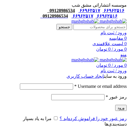
موسسه انتشاراتی مشق شب
09128986534
۶۶۹۶۲۵۱۷
۶۶۹۶۲۵۱۶
09128986534
۶۶۹۶۲۵۱۷
۶۶۹۶۲۵۱۶
جستجو
ورود / ثبت نام
0
مقایسه
0
لیست علاقمندی
0
مورد
/
0
تومان
منو
0
مورد
/
0
تومان
ورود / ثبت نام
ورود به سایت
ایجاد حساب کاربری
*
Username or email address
رمز عبور
*
ورود
رمز عبور خود را فراموش کرده‌اید ؟
مرا به یاد بسپار
دسته‌بندی‌ها