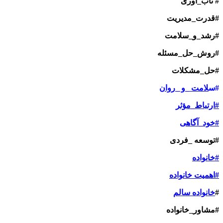
# تاب_آوری
#قدرت_مدیریت
#رشد_و_سلامت
#روش_حل_مسئله
#حل_مشکلات
#س
لامت _و _روان
#ارتباط_مؤثر
#خود_آگاهی
#توسعه _فردی
#خانواده
#اهمیت خانواده
#
خانواده سالم
#مشاور_خانواده