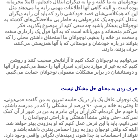
نوجوانمان به ما گفته و ما به دیگران انتقال داده‌ایم، کاملا محرمانه
بوده است. و البته گاهی آنها اطلاعات مهمی‌ را به ما می‌دهند مثل
این که همکلاسی‌شان قصد خودکشی دارد که باید آن را به دیگران
منتقل کنیم.
چه یک عذرخواهی به خاطر بی ملاحظگی‌های گذشته به
نوجوانتان بدهکار باشید چه سعی کنید از موضوع بگذرید، فکر
می‌کنم منصفانه و مهربانانه است که به آنها قول یک رازداری سفت
و سخت در خانه را بدهیم. نوجوانان ما استحقاق داشتن محلی را که
بتوانند در باره خودشان و دوستانی که با آنها همزیستی می‌کنند،
حرف بزنند، دارند.
می‌توانیم به نوجوانان کمک کنیم تا آزادانه‌تر صحبت کنند و روشن
کنیم که به‌ غیر از موارد بحرانی، اسرار آنها را حفظ می‌کنیم و از آنها
و دوستانشان در برابر مشکلات معمولی نوجوانان حمایت می‌کنیم.
حرف زدن به معنای حل مشکل نیست
یک نوجوان عاقل یک بار در یک جلسه تمرین به من گفت: «می‌دونی،
تا وقتی به خانه برسم، ۹۰ درصد از مشکلی را که در مدرسه داشتم،
با خودم حل کرده‌ام. تکرار آن برای مادرم به من در عبور از آن کمک
نمی‌کند.»
حتی وقتی منشأ آشفتگی و ناراحتی نوجوانمان را
نمی‌دانیم، باید با این فرض عمل کنیم که او به‌زودی بهتر خواهد شد.
البته که وقتی نوجوان روز به روز احساس بدتری داشته باشد و
نتواند از احساسات بد جدا شود، زمینه‌های نگرانی واقعی وجود دارد.