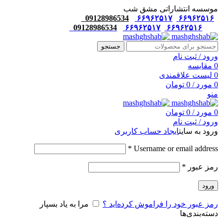
موسسه انتشاراتی مشق شب
09128986534
۶۶۹۶۲۵۱۷
۶۶۹۶۲۵۱۶
09128986534
۶۶۹۶۲۵۱۷
۶۶۹۶۲۵۱۶
جستجو
ورود / ثبت نام
0
مقایسه
0
لیست علاقمندی
0
مورد
/
0
تومان
منو
0
مورد
/
0
تومان
ورود / ثبت نام
ورود به سایت
ایجاد حساب کاربری
*
Username or email address
رمز عبور
*
ورود
رمز عبور خود را فراموش کرده‌اید ؟
مرا به یاد بسپار
دسته‌بندی‌ها