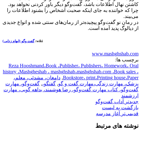
کاشتن نهال اطلاعات باشد، گفت‌وگو دیگر باور کردنی نخواهد بود.
چرا که خواننده به جای اینکه صحبت اشخاص را بشنود اطلاعات را
می‌بیند.
در رمان نو گفت‌وگو پیچیده‌تر از رمان‌های سنتی شده و انواع جدیدی
از دیالوگ پدید آمده است.
wiki:
گفت وگو (ابهام زدایی)
www.mashghshab.com
برچسب ها:
Reza Hooshmand،Book ،Publisher، Publishers، Homework، Oral
history ،Mashgheshab ، mashghshab،mashghshab.com ،Book sales ،
Bookstore، print،Printing house،Paper
,
دامغان، مشدئی، معلم،
پزشک، مهارت زندگی،مهارت گفت و گو
,
گفتگو،
,
گفت‌و‌گو، مهارت
گفت‌و‌گو، کتاب مهارت گفت‌و‌گو، رضا هوشمند، بداهه گویی، مهارت
ارزشمند
جدیدتر
آداب گفت‌و‌گو
بازگشت بە لیست
قدیمی‌تر
آغاز مدرسه
نوشته های مرتبط