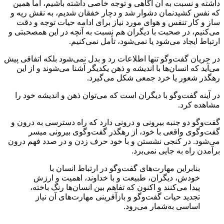
داشته و نسبت به آن آگاهی و توجه خاصی داشته باشیم، اما همین
‏که نفس کشیدنمان دشوار شد و دچار خفقان شدیم، به نقش ریه و
ساز و کار تنفس و هوای مورد نیاز برای ادامه حیات توجه و دقت
می‌‏کنیم، در صحبت با دیگران هم نسبت به آنچه در این هم‏صحبتی و
ارتباط ایجاد می‏‌شود یا نمی‌‏شود، تأمل نمی‌‏کنیم.
در جریان گفت‏‌وگو تنها اطلاعات رد و بدل نمی‌‏شود بلکه اتفاقی پیش
‏می‏‌آید که انسان‌‏ها با اندیشه و ذهن یکدیگر آشنا می‌شوند و از این
رهگذر شعور یا خرد جمعی شکل می‌‏گیرد.
در آینه گفت‌‏وگو با دیگران است كه می‏‌توان ذهن و اندیشه خود را
مشاهده کرد.
گفت‌‏وگو دو جنبه بیرونی و درونی دارد که راه دسترسی به درون و
گفت‌‏وگوی واقعی با خود، از رهگذر گفت‌‏وگوی بیرونی میسر
می‌‏شود. در کنجی نشستن و با خود حرف زدن و در صدد فهم درون
برآمدن راه به جایی نمی‌‏برد.
بنابراین مهارت‌‏های گفت‏‌وگو در ارتباط انسان با
خودش، دیگران، طبیعت و با خداوند، اهمیت و ارزش
پیدا می‏‌کنند و اکنون که تفاهم بین انسان‏‌ها رنگ باخته،
تجدید حیات گفت‏‌و‏گو و بازآفرینی مهارت‌‏های آن نیاز
اساسی به‌‏شمار می‏‌رود.