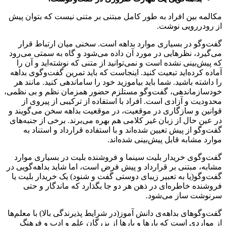
مکالمه بین افراد به طور کامل مبتنی بر متنی نیست که بتوان پیش
از رودررویی نوشت.
گفت‌و‌گو در بسیاری موارد بداهه است. سخنی میان ارتباط قرار
می‌گیرد، نظرهایی در مورد آن داده می‌شود و گاه به سمتی می‌رود
که پیش‌بینی نشده است و نمی‌توانید از متنی که نوشته‌اید و آن را
آماده کرده‌اید تبعیت کنید. اینجاست که باید تمرین گفت‌و‌گوی بداهه
را داشته باشید. شما باید بیاموزید خود را ساماندهی کنید. مانند هر
خودسازماندهی، گفت‌وگو مستلزم حضور همزمان نظم و بی نظمی،
محدودیت و آزادی است. افراد با استفاده از ترکیبی از پیروی از
قوانین و سازگاری در موقعیت، در موقعیت بداهه سخن می‌گویند و
در عین حال از زبان غیر کلامی هم بهره می‌برند. برخی از جنبه‌های
گفت‌وگو از پیش تعیین شده‌اند و با استفاده قرارداد و استناد به
موارد مشابه قابل پیش‌بینی شده‌اند.
گفت‌و‌گوی خریدار بلیت سینما و فروشنده بلیت در بسیاری موارد
مشابه، مبتنی بر قرارداد و پیش فرض است، اما شاید بداهه‌گویی در
گفت‌و‌گو(یا به تعبیر زیبای دوستی گفت و شنود) یک خریدار بلیت یا
فروشنده خاطره‌ای در ذهن هر دو جا بگذارد که ماندگار و حتی
سرنوشت ساز می‌شود.
گفت‌و‌گوهای بداهه‌ی دانش آموز(در شرایط پذیرندگی بالا) با معلم‌‌ها
از مواردی است که بارها و بارها از بزرگان علم و ادب و فرهنگ