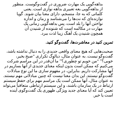
بداهه‌گویی یک مهارت ضروری در گفت‌و‌گوست. منظور
از بداهه‌گویی بعه تعبیری بداهه نوازی است. یعنی
کلماتی که به جا، منسجم، دارای معنا بیان شوند. گویا
نوازنده‌ای که نت‌ها را می‌شناسد و زمان و اندازه
نواختن آنها را بلد است. پس بداهه‌گویی زمانی یک
مهارت در مکالمه است که شنونده از شنیدن آن
همچون شنیدن یک آهنگ زیبا لذت ببرد.
تمرین کنید در معاشرت‌ها، گفت‌و‌گو کنید.
صحبت‌هایی که هیچ معنای واقعی جدیدی را به دنبال نداشته باشد،
گفت‌وگو نیست. به عنوان مثال، دیالوگ تکراری “صبح بخیر،
خوبی؟” “من خوبم تو چطوری؟” ما آن‌قدر در این مراسم شرکت
می‌کنیم که ممکن است بدون اینکه معنای جدیدی از آنها بسازیم در
آنها مشارکت داریم. بنابراین، در مفهوم سازی ما این نوع مبادلات
گفت‌وگو نیستند. این بدان معنا نیست که چنین مبادلاتی مهم نیستند.
به عنوان مثال، آنها ممکن است یک مراسم مهم برای حفظ سیستم
ارتباط در یک سازمان باشند، و این سیستم ارتباطی متعاقباً می‌تواند
تعیین کند که آیا معنای جدید ویژگی ظهوری یک گفت‌وگوی آینده
است یا خیر.