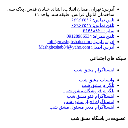
آدرس: تهران، میدان انقلاب، ابتدای خیابان قدس، پلاک سه،
ساختمان آناتول فرانس، طبقه سه، واحد ۱۱
تلفن تماس: ۶۶۹۶۲۵۱۶
تلفن تماس: ۶۶۹۶۲۵۱۷
نمابر: ۶۶۴۸۸۸۲۰
تلفن همراه: 09128986534
آدرس ایمیل: info@mashghshab.com
آدرس ایمیل: Mashgheshab84@yaho.com
شبکه های اجتماعی
اینستاگرام مشق شب
واتساپ مشق شب
تلگرام مشق شب
تلگرام فروشگاه مشق شب
اینستاگرام فتو مشق شب
اینستاگرام اخبار مشق شب
اینستاگرام مدیر مسئول مشق شب
عضویت در باشگاه مشق شب