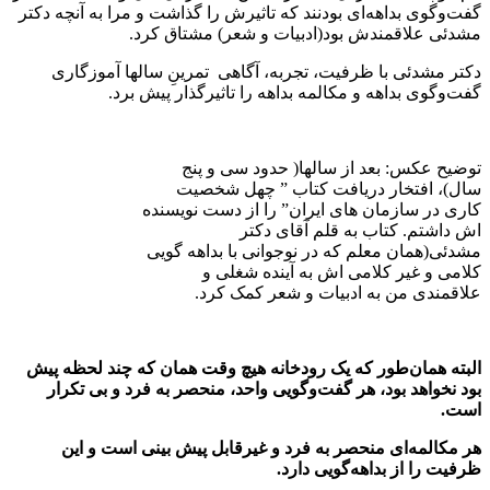
گفت‌و‌گوی بداهه‌ای بودنند که تاثیرش را گذاشت و مرا به آنچه دکتر
مشدئی علاقمندش بود(ادبیات و شعر) مشتاق کرد.
دکتر مشدئی با ظرفیت، تجربه، آگاهی تمرینِ سالها آموزگاری
گفت‌و‌گوی بداهه و مکالمه بداهه را تاثیرگذار پیش برد.
توضیح عکس: بعد از سالها( حدود سی و پنج
سال)، افتخار دریافت کتاب ” چهل شخصیت
کاری در سازمان های ایران” را از دست نویسنده
اش داشتم. کتاب به قلم آقای دکتر
مشدئی(همان معلم که در نوجوانی با بداهه گویی
کلامی و غیر کلامی اش به آینده شغلی و
علاقمندی من به ادبیات و شعر کمک کرد.
البته همان‌طور که یک رودخانه هیچ وقت همان که چند لحظه پیش
بود نخواهد بود، هر گفت‌و‌گویی واحد، منحصر به فرد و بی تکرار
است.
هر مکالمه‌ای منحصر به فرد و غیرقابل پیش بینی است و این
ظرفیت را از بداهه‌گویی دارد.