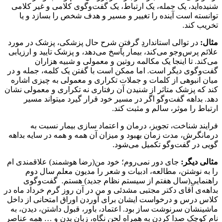
شنیده‌اید، یک جمله، یک ارتباط، یک گفت‌و‌گوی کلامی و غیر کلامی
توانسته است آینده را تغییر و مسیر و هدف شخص را بسازد و یا
تخریب کند.
مثال:
در توالی استانداردِ گرفتنِ شرح حال پزشکی، پزشک در مورد
علائم پرس‌و‌جو می‌کند، بیمار پاسخ می‌دهد، و پزشک تایید و ارزیابی
می‌کند. تا اینجا یک مکالمه روتین و معمولی و شبیه هزاران
گفت‌و‌گوی دیگر است. اما ممکن است با گفتن یک کلمه، جمله و در
میان انبوهی از کلمات و جملات تکراری و معمولی به چیزی اشاره
کند که پزشک متاثر از شنیدن آن رفتاری نه تکراری و معمولی نشان
دهد. بداهه گفت‌و‌گو اگر در مسیر خود قرار گیرد میتواند مسیر
ارتباط را موثر، سالم و مثبت کند.
فرایند شناخت، تجویز، درمان و اعتماد سازی بیمار نسبت به
درمانگرش، مدت زمان بهبود و میزان آن همه و همه در سایه بداهه
گویی در گفت‌و‌‌گو تکمیل می‌شود.
مثالی دیگر:
جای دور نمی‌روم؛ خود من(رضا هوشمند) علاقمندی ام
را به نوشتن، مطالعه، ادبیات و شعر را مدیون معلم سال دوم
راهنمایی(سال هفتم از سیستم نظام جدید) هستم. گفت‌و‌گوی
بداهه‌ی آقای دکتر مجتبی مشدئی و من در آن روز گرم خرداد ماه در
کلاس درس و درخواست ایشان برای آوردن اوراق امتحانی از داخل
ماشینشان سرنوشت ساز بود. اعتماد، باور، قبول داشتن، دیدن، به
نام کوچک صدا کردن به همراه لحن نگاه، زبان بدن و … همه عناصر