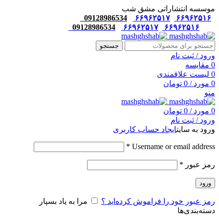
موسسه انتشاراتی مشق شب
09128986534
۶۶۹۶۲۵۱۷
۶۶۹۶۲۵۱۶
09128986534
۶۶۹۶۲۵۱۷
۶۶۹۶۲۵۱۶
جستجو
ورود / ثبت نام
0
مقایسه
0
لیست علاقمندی
0
مورد
/
0
تومان
منو
0
مورد
/
0
تومان
ورود / ثبت نام
ورود به سایت
ایجاد حساب کاربری
*
Username or email address
رمز عبور
*
ورود
رمز عبور خود را فراموش کرده‌اید ؟
مرا به یاد بسپار
دسته‌بندی‌ها