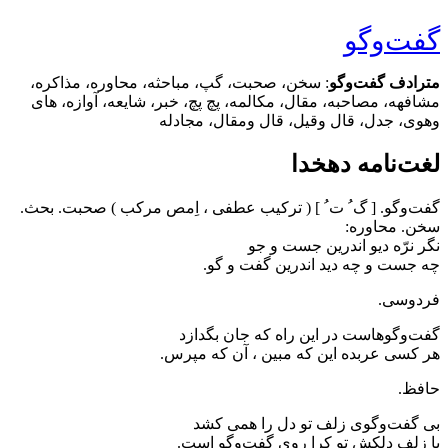
گفت‌وگو
مترادف گفت‌وگو
: سخن، صحبت، گپ، مباحثه، محاوره، مذاکره،
مشافهه، مصاحبه، مقال، مکالمه، پچ پچ، خبر، شایعه، آوازه، های
وهوی، جدل، قال وقیل، قال ومقال، مجادله
لغت‌نامه دهخدا
گفت‌و‌گو. [ گ ُ ت ُ ] ( ترکیب عطفی ، اِمص مرکب ) صحبت. بحث.
سخن. محاوره‌:
نگر نرّه دیو اندرین جست و جو
چه جست و چه دید اندرین گفت و گو.
فردوسی.
گفت‌و‌گوهاست در این راه که جان بگدازد
هر کسی عربده این که مبین ، آن که مپرس.
حافظ.
بی گفت‌و‌گوی زلف تو دل را همی کشد
با زلف دلکش تو کرا روی گفت‌و‌گو است.