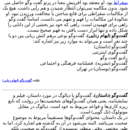
سقراط
بود. او معتقد بود آفرینشِ معنا در پرتو گفت وگو حاصل می
شود. بدون مکالمه نمی‌توان انتظار شنیدن و هم رأیی داشت. هیچ یک
از مکالمات سقراطی برای قانع ساختن یا مخالفت ورزیدن نبود. او
شالودهٔ این مکالمات را فهم و تفهم می دانست. اساساً گفت وگو
راهی برای فهمیدن است، راهی که خود نیز بخشی از این دانایی را
شکل داده و تنها ابزار دست یافتن به فهم صحیح نیست.
گفت‌وگو (ابهام زدایی).
گفت‌وگو نوعی برهم کنش زبانی بین دو یا
چند نفر است و می‌تواند به موارد زیر نیز اشاره کند:
گفت‌وگو (داستان)
گفت‌وگوی اینترنتی
رادیو گفت وگو
گفت‌وگو (نشریه)، فصلنامه فرهنگی و اجتماعی
گفت‌وگو (بوستان) در تهران
wiki:
گفت وگو (ابهام زدایی)
گفت‌وگو (داستان).
گفت‌وگو یا دیالوگ در مورد داستان، فیلم و
نمایشنامه، یعنی همان گفت‌وگوهای شخصیت‌ها در روایت که تابع
ریزه کاری‌ها و قواعد مربوط به خود است. دیالوگ در مقابل
مونولوگ (تک گویی) است.
در یک داستان، محتوای گفت‌وگوها مستقیماً مربوط به موضوع
صحبت می‌باشد. البته می‌شود در آن به گذشته هم اشاره کرد، اما به
طور مختصر. وقتی منظور نویسنده از گفت‌وگو نه صحبت، بلکه