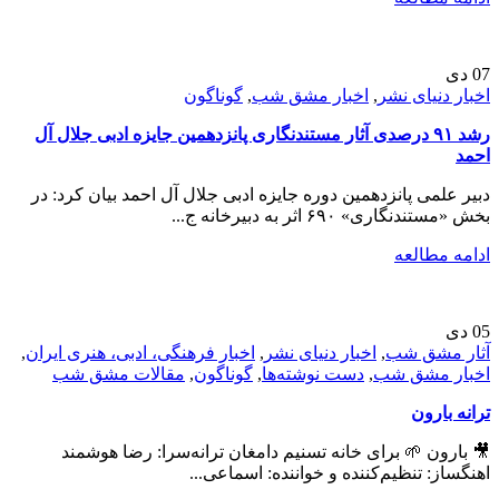
07
دی
اخبار دنیای نشر
,
اخبار مشق شب
,
گوناگون
رشد ۹۱ درصدی آثار مستندنگاری پانزدهمین جایزه ادبی جلال آل
احمد
دبیر علمی پانزدهمین دوره جایزه ادبی جلال آل احمد بیان کرد: در
بخش «مستندنگاری» ۶۹۰ اثر به دبیرخانه ج...
ادامه مطالعه
05
دی
آثار مشق شب
,
اخبار دنیای نشر
,
اخبار فرهنگی، ادبی، هنری ایران
,
اخبار مشق شب
,
دست نوشته‌ها
,
گوناگون
,
مقالات مشق شب
ترانه بارون
🎥 بارون 🌱 برای خانه تسنیم دامغان ترانه‌سرا: رضا هوشمند
اهنگساز: تنظیم‌کننده و خواننده: اسماعی...