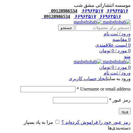
موسسه انتشاراتی مشق شب
09128986534
۶۶۹۶۲۵۱۷
۶۶۹۶۲۵۱۶
09128986534
۶۶۹۶۲۵۱۷
۶۶۹۶۲۵۱۶
جستجو
ورود / ثبت نام
0
مقایسه
0
لیست علاقمندی
0
مورد
/
0
تومان
منو
0
مورد
/
0
تومان
ورود / ثبت نام
ورود به سایت
ایجاد حساب کاربری
*
Username or email address
رمز عبور
*
ورود
رمز عبور خود را فراموش کرده‌اید ؟
مرا به یاد بسپار
دسته‌بندی‌ها