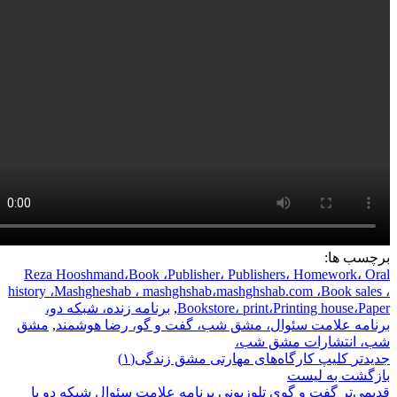
برچسب ها:
Reza Hooshmand،Book ،Publisher، Publishers، Homework، Oral
history ،Mashgheshab ، mashghshab،mashghshab.com ،Book sales ،
Bookstore، print،Printing house،Paper
,
برنامه زنده، شبکه دو،
برنامه علامت سئوال، مشق شب، گفت و گو، رضا هوشمند
,
مشق
شب، انتشارات مشق شب،
جدیدتر
کلیپ کارگاه‌های مهارتی مشق زندگی(۱)
بازگشت بە لیست
قدیمی‌تر
گفت و گوی تلوزیونی برنامه علامت سئوال شبکه دو با