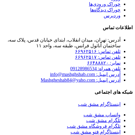
خوراک ورودی‌ها
خوراک دیدگاه‌ها
وردپرس
اطلاعات تماس
آدرس: تهران، میدان انقلاب، ابتدای خیابان قدس، پلاک سه،
ساختمان آناتول فرانس، طبقه سه، واحد ۱۱
تلفن تماس: ۶۶۹۶۲۵۱۶
تلفن تماس: ۶۶۹۶۲۵۱۷
نمابر: ۶۶۴۸۸۸۲۰
تلفن همراه: 09128986534
آدرس ایمیل: info@mashghshab.com
آدرس ایمیل: Mashgheshab84@yaho.com
شبکه های اجتماعی
اینستاگرام مشق شب
واتساپ مشق شب
تلگرام مشق شب
تلگرام فروشگاه مشق شب
اینستاگرام فتو مشق شب